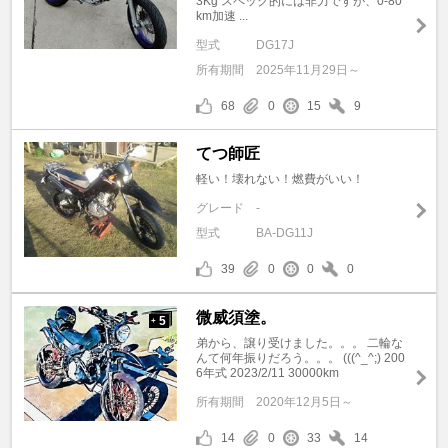
3Kg スペック的には非力ですが、0-80
km加速 ...
型式
DG17J
所有期間
2025年11月29日～
68
0
15
9
てつ師匠
軽い！壊れない！燃費がいい！
グレード
-
型式
BA-DG11J
39
0
0
0
微威須塗。
5
+
弟から、譲り受けました。。。 二輪な
んて何年振りだろう。。。 (((^_^;) 200
6年式 2023/2/11 30000km
所有期間
2020年12月5日～
14
0
33
14