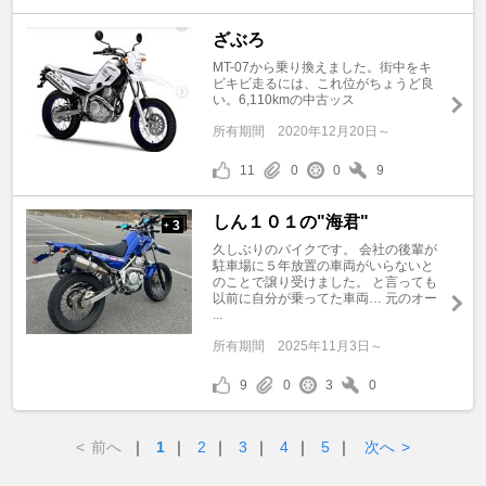
ざぶろ
MT-07から乗り換えました。街中をキ
ビキビ走るには、これ位がちょうど良
い。6,110kmの中古ッス
所有期間
2020年12月20日～
11
0
0
9
しん１０１の"海君"
3
+
久しぶりのバイクです。 会社の後輩が
駐車場に５年放置の車両がいらないと
のことで譲り受けました。 と言っても
以前に自分が乗ってた車両… 元のオー
...
所有期間
2025年11月3日～
9
0
3
0
<
前へ
｜
1
｜
2
｜
3
｜
4
｜
5
｜
次へ
>