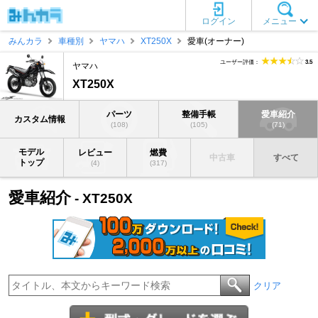
ログイン
メニュー
みんカラ
車種別
ヤマハ
XT250X
愛車(オーナー)
ユーザー評価：
3.5
ヤマハ
XT250X
パーツ
整備手帳
愛車紹介
カスタム情報
(108)
(105)
(71)
モデル
レビュー
燃費
中古車
すべて
トップ
(4)
(317)
愛車紹介
- XT250X
クリア