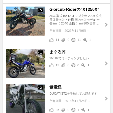
Giorcub-Riderの"XT250X"
5
+
増車 型式 BA-DG11J 発売年 2006 発売
月 3 仕向け・仕様 国内向けモデル 全
長 (mm) 2040 全幅 (mm) 805 全高 ...
所有期間
2023年11月9日～
11
0
11
1
まぐろ丼
1
+
xt250xでミーティングしたい
13
0
0
1
紫電怪
2
+
DUCATI ST2を手放してお迎えです
所有期間
2018年11月24日～
35
0
1
1