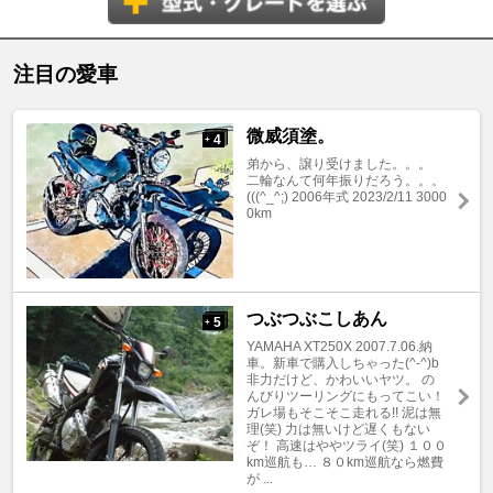
注目の愛車
微威須塗。
4
+
弟から、譲り受けました。。。
二輪なんて何年振りだろう。。。
(((^_^;) 2006年式 2023/2/11 3000
0km
つぶつぶこしあん
5
+
YAMAHA XT250X 2007.7.06.納
車。新車で購入しちゃった(^-^)b
非力だけど、かわいいヤツ。 の
んびりツーリングにもってこい！
ガレ場もそこそこ走れる!! 泥は無
理(笑) 力は無いけど遅くもない
ぞ！ 高速はややツライ(笑) １００
km巡航も… ８０km巡航なら燃費
が ...