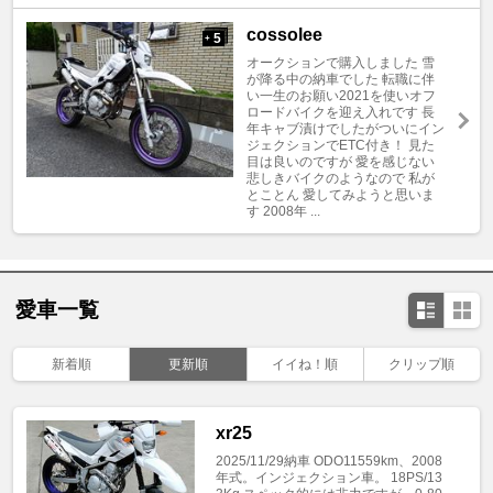
cossolee
5
+
オークションで購入しました 雪
が降る中の納車でした 転職に伴
い一生のお願い2021を使いオフ
ロードバイクを迎え入れです 長
年キャブ漬けでしたがついにイン
ジェクションでETC付き！ 見た
目は良いのですが 愛を感じない
悲しきバイクのようなので 私が
とことん 愛してみようと思いま
す 2008年 ...
愛車一覧
新着順
更新順
イイね！順
クリップ順
xr25
2025/11/29納車 ODO11559km、2008
年式。インジェクション車。 18PS/13