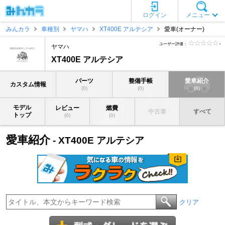
ログイン
メニュー
みんカラ
車種別
ヤマハ
XT400E アルテシア
愛車(オーナー)
ユーザー評価：
-
ヤマハ
XT400E アルテシア
パーツ
整備手帳
愛車紹介
カスタム情報
(0)
(0)
(6)
モデル
レビュー
燃費
中古車
すべて
トップ
(0)
(0)
愛車紹介
- XT400E アルテシア
クリア