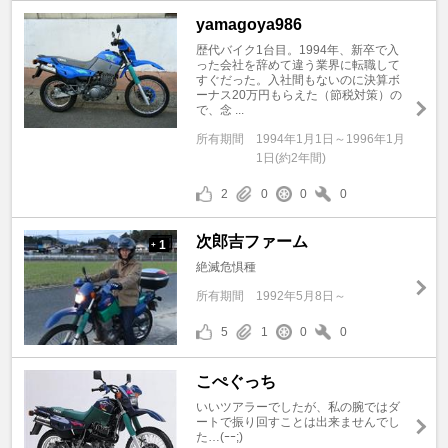
yamagoya986
歴代バイク1台目。1994年、新卒で入
った会社を辞めて違う業界に転職して
すぐだった。入社間もないのに決算ボ
ーナス20万円もらえた（節税対策）の
で、念 ...
所有期間
1994年1月1日～1996年1月
1日(約2年間)
2
0
0
0
次郎吉ファーム
1
+
絶滅危惧種
所有期間
1992年5月8日～
5
1
0
0
こぺぐっち
いいツアラーでしたが、私の腕ではダ
ートで振り回すことは出来ませんでし
た…(ｰｰ;)