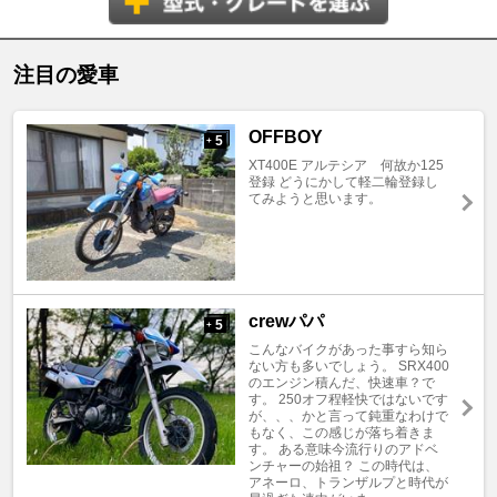
注目の愛車
OFFBOY
5
+
XT400E アルテシア 何故か125
登録 どうにかして軽二輪登録し
てみようと思います。
crewパパ
5
+
こんなバイクがあった事すら知ら
ない方も多いでしょう。 SRX400
のエンジン積んだ、快速車？で
す。 250オフ程軽快ではないです
が、、、かと言って鈍重なわけで
もなく、この感じが落ち着きま
す。 ある意味今流行りのアドベ
ンチャーの始祖？ この時代は、
アネーロ、トランザルプと時代が