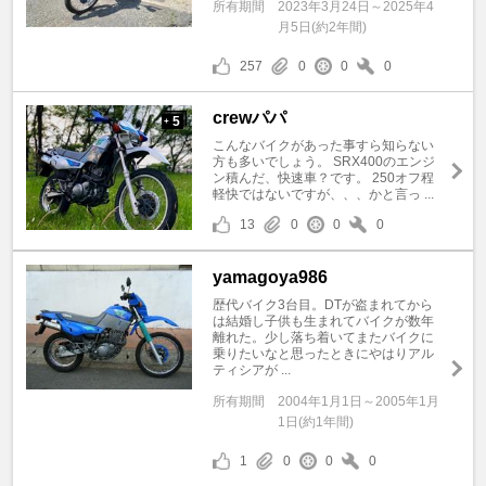
所有期間
2023年3月24日～2025年4
月5日(約2年間)
257
0
0
0
crewパパ
5
+
こんなバイクがあった事すら知らない
方も多いでしょう。 SRX400のエンジ
ン積んだ、快速車？です。 250オフ程
軽快ではないですが、、、かと言っ ...
13
0
0
0
yamagoya986
歴代バイク3台目。DTが盗まれてから
は結婚し子供も生まれてバイクが数年
離れた。少し落ち着いてまたバイクに
乗りたいなと思ったときにやはりアル
ティシアが ...
所有期間
2004年1月1日～2005年1月
1日(約1年間)
1
0
0
0