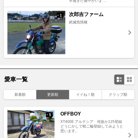
早過ぎた連中がいま ...
次郎吉ファーム
1
+
絶滅危惧種
愛車一覧
新着順
更新順
イイね！順
クリップ順
OFFBOY
5
+
XT400E アルテシア 何故か125登録
どうにかして軽二輪登録してみようと
思います。