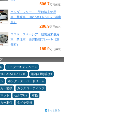
506.7
万円
(税込)
ホンダ フリード 登録済未使用
車 禁煙車 HondaSENSING（兵庫
県）
286.9
万円
(税込)
スズキ スペーシア 届出済未使用
車 禁煙車 衝突軽減ブレーキ（京
都府）
159.9
万円
(税込)
グ
MO
モニターキャンペーン
umGLASSCOAT3000
給油＆燃費記録
コン
ホンダ・スーパードリーム
ーカー交換
ガラスコーティング
アマット
セルフGS
車検
ーカー取付
タイヤ交換
もっと見る