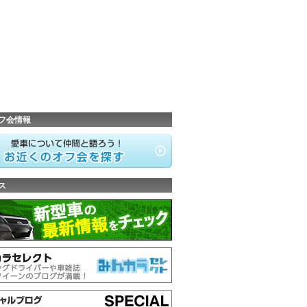
フ会情報
ス