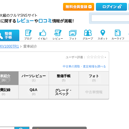
ブログ
イイね！
レビュー
フォト
グループ
スポット
カーライフ
XV1000TR1
愛車紹介
-
ユーザー評価：
中古車の買取・査定相場を調べる
愛車紹介
パーツレビュー
整備手帳
フォト
(3)
(1)
(5)
(3)
燃費記録
Q&A
グレード・
中古車情報
スペック
(0)
(0)