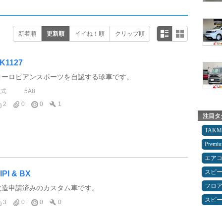
新着順
更新順
イイね！順
クリップ順
K1127
ヨーロピアンスポーツを自認する珍車です。
型式
5A8
2
0
0
1
注目タ
TAK
Premi
エア
スピ
IPI & BX
フロ
改造申請済みのカスタム車です。
スピ
3
0
0
0