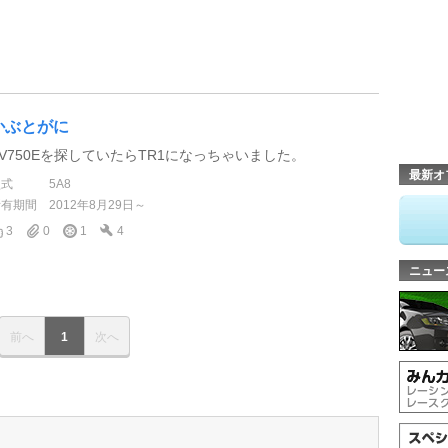
かぶとがに
XV750Eを探していたらTR1になっちゃいました。
最新オ
型式
5A8
所有期間
2012年8月29日～
3
0
1
4
ニュー
前へ
1
次へ