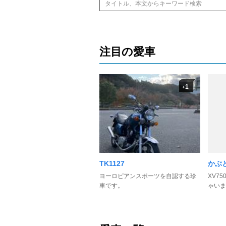
注目の愛車
1
+
TK1127
かぶ
ヨーロピアンスポーツを自認する珍
XV7
車です。
ゃいま