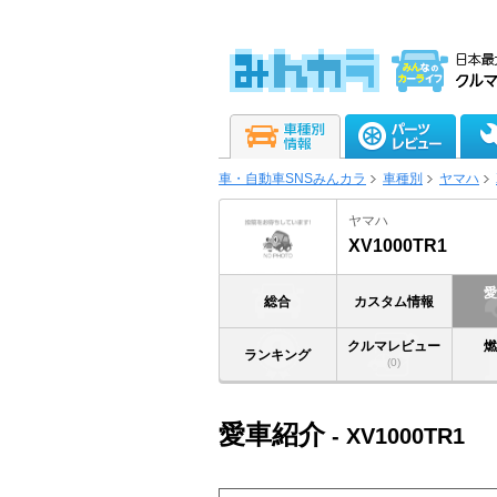
車・自動車SNSみんカラ
車種別
ヤマハ
ヤマハ
XV1000TR1
総合
カスタム情報
クルマレビュー
ランキング
(0)
愛車紹介
- XV1000TR1