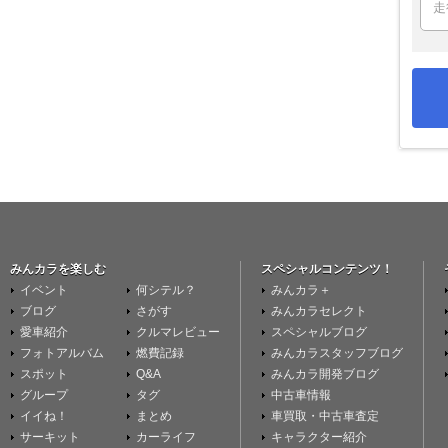
みんカラを楽しむ
スペシャルコンテンツ！
イベント
何シテル？
みんカラ＋
ブログ
さがす
みんカラセレクト
愛車紹介
クルマレビュー
スペシャルブログ
フォトアルバム
燃費記録
みんカラスタッフブログ
スポット
Q&A
みんカラ開発ブログ
グループ
タグ
中古車情報
イイね！
まとめ
車買取・中古車査定
サーキット
カーライフ
キャラクター紹介