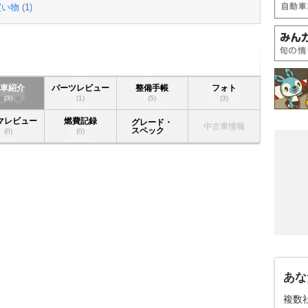
い物 (
1
)
愛車紹介
パーツレビュー
整備手帳
フォト
(3)
(1)
(5)
(3)
マレビュー
燃費記録
グレード・
中古車情報
スペック
(0)
(0)
あな
複数