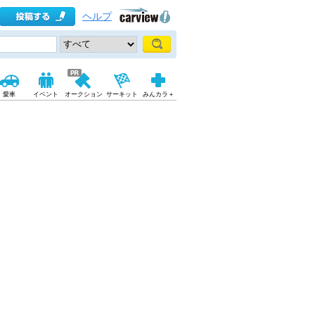
ヘルプ
愛車
イベント
オークション
サーキット
みんカラ＋