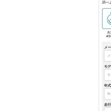
調べ
メー
モデ
年式
走行