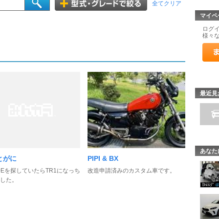
全てクリア
マイペ
ログ
様々
最近見
あなた
とがに
PIPI & BX
50Eを探していたらTR1になっち
改造申請済みのカスタム車です。
した。