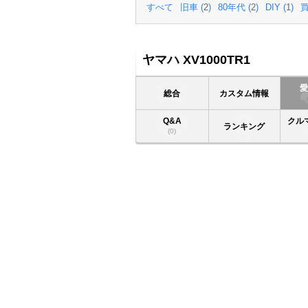
すべて
旧車 (
2
)
80年代 (
2
)
DIY (
1
)
買
ヤマハ XV1000TR1
総合
カスタム情報
Q&A
クル
ランキング
(0)