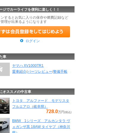
ージでカーライフを便利に楽しく！！
インするとお気に入りの保存や燃費記録など
な管理が出来るようになります
ログイン
た車
ヤマハ XV1000TR1
愛車紹介
/
パーツレビュー
/
整備手帳
にオススメの中古車
トヨタ アルファード モデリスタ
フルエアロ（岐阜県）
728.0
万円
(税込)
BMW 1シリーズ アルカンタラ ヴ
ェガンザ黒 18AW タイヤプ（神奈川
県）