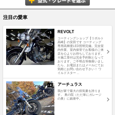
注目の愛車
REVOLT
5
+
コーティングショップ【リボルト
高崎】の安田です コーティング
専用高輝度LED照明完備。完全室
内作業、室内保管でお客様のご来
店を心よりお待ちしております。
※施工受付は完全予約制となって
おります。ご不明点等御座いまし
たら、お電話またはメールにてお
気軽にお問い合わせ下さい！ ワ
イルドスター ...
アーチュラス
4
+
我が家で最大の排気量を誇りま
す。 奥の院（ただ単にガレージ
の奥）に鎮座中。