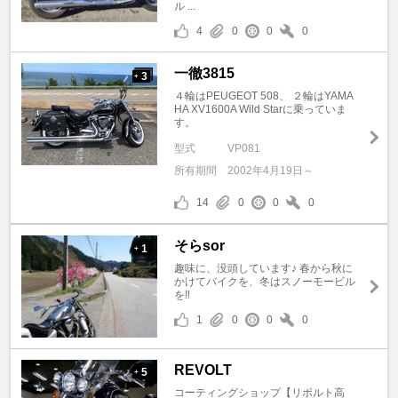
ル ...
4
0
0
0
一徹3815
3
+
４輪はPEUGEOT 508、 ２輪はYAMA
HA XV1600A Wild Starに乗っていま
す。
型式
VP081
所有期間
2002年4月19日～
14
0
0
0
そらsor
1
+
趣味に、没頭しています♪ 春から秋に
かけてバイクを、冬はスノーモービル
を‼️
1
0
0
0
REVOLT
5
+
コーティングショップ【リボルト高