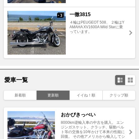
一徹3815
3
+
４輪はPEUGEOT 508、 ２輪はY
AMAHA XV1600A Wild Starに乗
っています。
愛車一覧
新着順
更新順
イイね！順
クリップ順
おかぴきっぺい
8000km逆輸入車の中古を購入。 エン
ジンガスケット、クラッチ、駆動ベル
ト等の交換を10年かけて本来の性能に
回復。 その他アメリカから輸入してシ