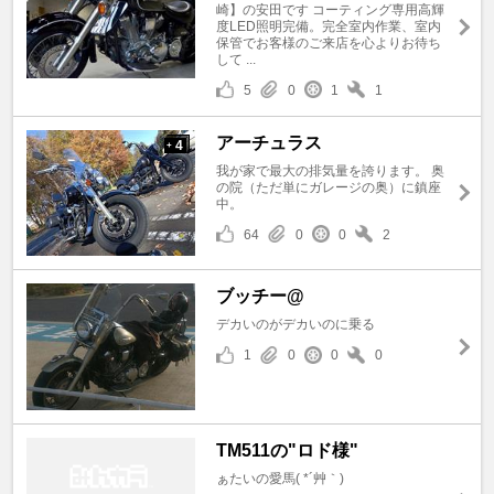
崎】の安田です コーティング専用高輝
度LED照明完備。完全室内作業、室内
保管でお客様のご来店を心よりお待ち
して ...
5
0
1
1
アーチュラス
4
+
我が家で最大の排気量を誇ります。 奥
の院（ただ単にガレージの奥）に鎮座
中。
64
0
0
2
ブッチー@
デカいのがデカいのに乗る
1
0
0
0
TM511の"ロド様"
ぁたいの愛馬( *´艸｀)