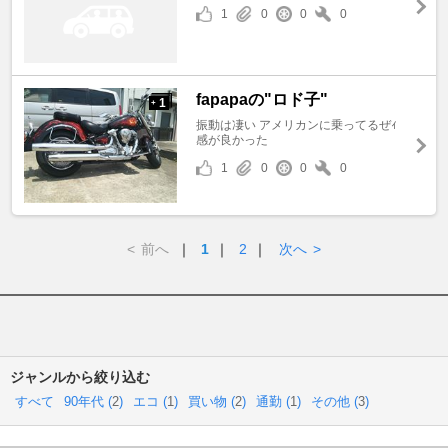
1
0
0
0
fapapaの"ロド子"
1
+
振動は凄い アメリカンに乗ってるぜｨ
感が良かった
1
0
0
0
<
前へ
｜
1
｜
2
｜
次へ
>
ジャンルから絞り込む
すべて
90年代 (
2
)
エコ (
1
)
買い物 (
2
)
通勤 (
1
)
その他 (
3
)