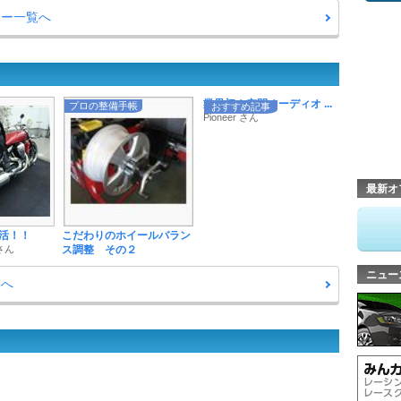
ュー一覧へ
業界初！空間オーディオ ...
プロの整備手帳
おすすめ記事
Pioneer さん
最新オ
活！！
こだわりのホイールバラン
さん
ス調整 その２
ニュー
覧へ