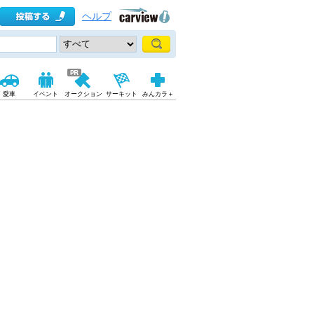
ヘルプ
愛車
イベント
オークション
サーキット
みんカラ＋