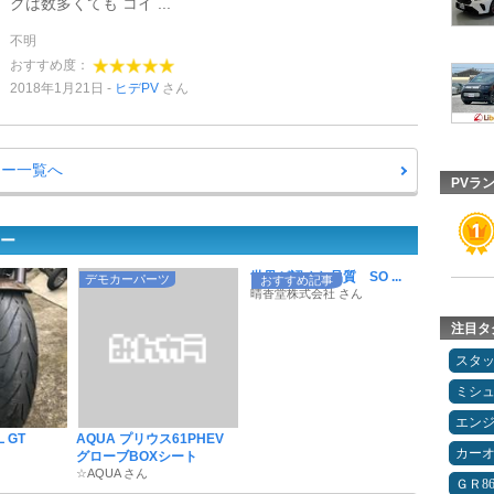
クは数多くても コイ ...
不明
おすすめ度：
2018年1月21日
ヒデPV
さん
ュー一覧へ
PVラ
ュー
世界が認めた品質 SO ...
デモカーパーツ
おすすめ記事
晴香堂株式会社 さん
注目タ
スタ
ミシ
エン
L GT
AQUA プリウス61PHEV
カー
グローブBOXシート
☆AQUA さん
ＧＲ8