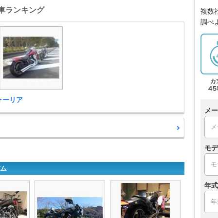
 愛車ランキング
複数
調べ
ウォーリア
メー
モデ
バム
年式