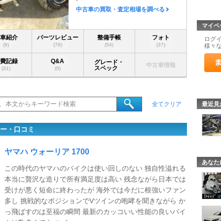
-
中古車の買取・査定相場を調べる
マイペ
愛車紹介
パーツレビュー
整備手帳
フォト
ログ
(9)
(79)
(54)
(37)
様々
燃費記録
Q&A
グレード・
中古車情報
スペック
(31)
(0)
最近見
全てクリア
ュー・口コミ
ヤマハ ウォーリア 1700
あなた
この時代のヤマハのバイクは使い回しのない 独自性溢れる
本当に贅沢な造りで所有満足度は高い 残念ながら日本では
受けが悪く短命に終わったが 海外では今だに根強いファン
多し 挑戦的なポジションでVツインの咆哮を聞きながら か
っ飛ばすのは至福の瞬間 最新のカッコいい性能の良いバイ