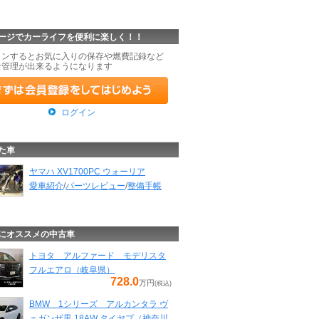
ージでカーライフを便利に楽しく！！
インするとお気に入りの保存や燃費記録など
な管理が出来るようになります
ログイン
た車
ヤマハ XV1700PC ウォーリア
愛車紹介
/
パーツレビュー
/
整備手帳
にオススメの中古車
トヨタ アルファード モデリスタ
フルエアロ（岐阜県）
728.0
万円
(税込)
BMW 1シリーズ アルカンタラ ヴ
ェガンザ黒 18AW タイヤプ（神奈川