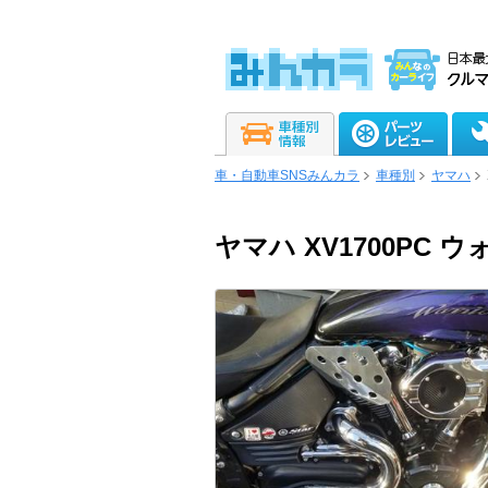
車・自動車SNSみんカラ
車種別
ヤマハ
ヤマハ XV1700PC 