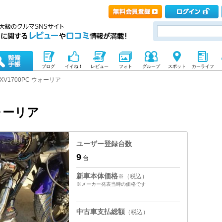
ブログ
イイね！
レビュー
フォト
グループ
スポット
カーライフ
XV1700PC ウォーリア
ウォーリア
ユーザー登録台数
9
台
新車本体価格
※（税込）
※メーカー発表当時の価格です
-
中古車支払総額
（税込）