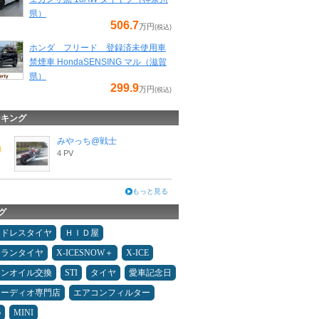
県）
506.7
万円
(税込)
ホンダ フリード 登録済未使用車
禁煙車 HondaSENSING マル（滋賀
県）
299.9
万円
(税込)
ンキング
みやっち@戦士
4 PV
もっと見る
グ
ッドレスタイヤ
ＨＩＤ屋
ュランタイヤ
X-ICESNOW＋
X-ICE
ジンオイル交換
STI
タイヤ
愛車記念日
オーディオ専門店
エアコンフィルター
6
MINI