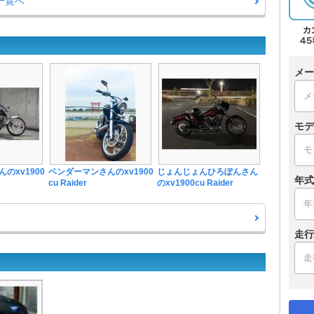
ー一覧へ
メー
モデ
のxv1900
ベンダーマンさんのxv1900
じょんじょんひろぽんさん
年式
cu Raider
のxv1900cu Raider
走行