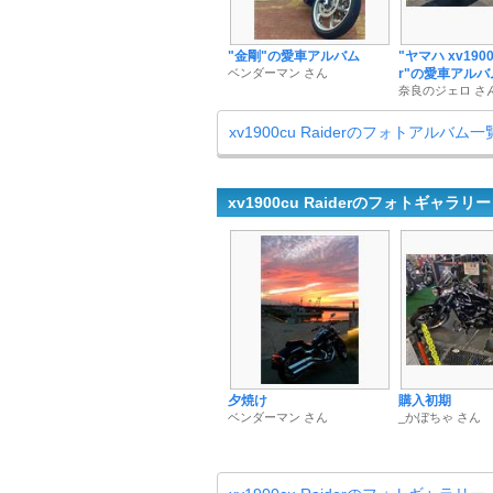
"金剛"の愛車アルバム
"ヤマハ xv1900
ベンダーマン さん
r"の愛車アルバ
奈良のジェロ さ
xv1900cu Raiderのフォトアルバム
xv1900cu Raiderのフォトギャラリー
夕焼け
購入初期
ベンダーマン さん
_かぼちゃ さん