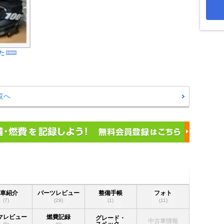
た
一覧へ
愛車紹介
パーツレビュー
整備手帳
フォト
(7)
(29)
(1)
(11)
マレビュー
燃費記録
グレード・
中古車情報
スペック