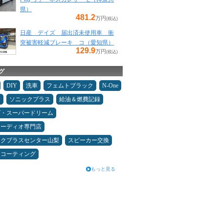
県）
481.2
万円
(税込)
日産 デイズ 届出済未使用車 衝
突被害軽減ブレーキ コ（愛知県）
129.9
万円
(税込)
グ
DIY
洗車
フェムトブラック
N-One
キ
ソニックプラス
給油＆燃費記録
ダ・スーパードリーム
オーディオ専門店
ックプラスセンター山梨
スピーカー交換
スコーティング
もっと見る