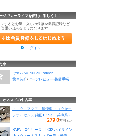
ージでカーライフを便利に楽しく！！
インするとお気に入りの保存や燃費記録など
な管理が出来るようになります
ログイン
た車
ヤマハ xv1900cu Raider
愛車紹介
/
パーツレビュー
/
整備手帳
にオススメの中古車
トヨタ アクア 禁煙車 トヨタセー
フティセンス 純正10.5イ（兵庫県）
279.0
万円
(税込)
BMW 3シリーズ LCI2 ハイライン
Pkg ヴァーネスカレザーモ（神奈川