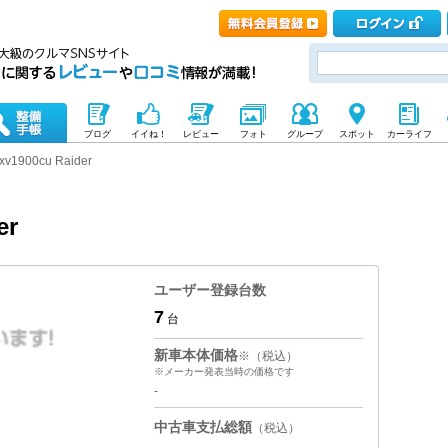
ブログ
イイね！
レビュー
フォト
グループ
スポット
カーライフ
xv1900cu Raider
er
ユーザー登録台数
7
台
新車本体価格
※（税込）
※メーカー発表当時の価格です
-
中古車支払総額
（税込）