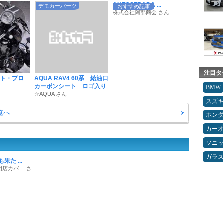
AUTOSTRADA ...
デモカーパーツ
おすすめ記事
株式会社阿部商会 さん
注目タ
ボルト・プロ
AQUA RAV4 60系 給油口
カーボンシート ロゴ入り
BMW
☆AQUA さん
スズ
一覧へ
ホン
カー
ソニ
ガラ
果た ...
カバ ... さ