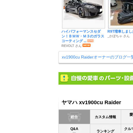
ハイパフォーマンスセダ
R9T増車しまし
ン！ＢＭＷ・Ｍ３のガラス
_かぼちゃ さん
コーティング ...
REVOLT さん
xv1900cu Raiderオーナーのブログ
ヤマハ xv1900cu Raider
総合
カスタム情報
Q&A
クル
ランキング