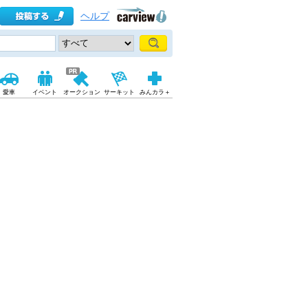
ヘルプ
愛車
イベント
オークション
サーキット
みんカラ＋