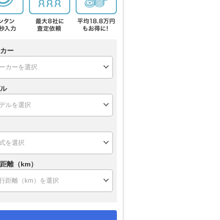
カー
ル
距離（km）