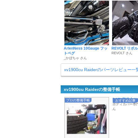
ArlenNess 10Gauge フッ
REVOLT リ
トペグ
REVOLT さん
_かぼちゃ さん
xv1900cu Raiderのパーツレビュー
xv1900cu Raiderの整備手帳
POTY殿堂入りも
プロの整備手帳
おすすめ記事
ボディカバー専門店
ん