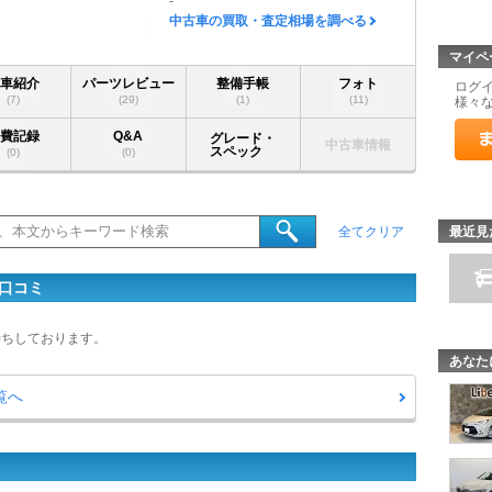
-
中古車の買取・査定相場を調べる
マイペ
愛車紹介
パーツレビュー
整備手帳
フォト
ログ
(7)
(29)
(1)
(11)
様々
燃費記録
Q&A
グレード・
中古車情報
スペック
(0)
(0)
最近見
全てクリア
・口コミ
待ちしております。
あなた
一覧へ