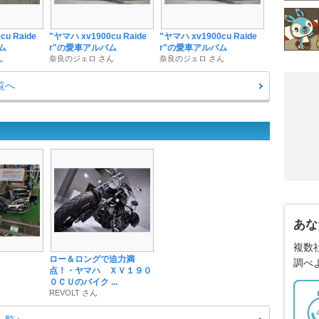
cu Raide
"ヤマハ xv1900cu Raide
"ヤマハ xv1900cu Raide
ム
r"の愛車アルバム
r"の愛車アルバム
ん
奈良のジェロ さん
奈良のジェロ さん
一覧へ
あな
複数
ロー＆ロングで迫力満
調べ
点！・ヤマハ ＸＶ１９０
０ＣＵのバイク ...
REVOLT さん