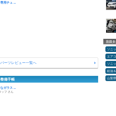
用チュ ...
注目タ
ソニ
エア
ーのパーツレビュー一覧へ
ソニ
給油
山梨
の整備手帳
ガラス ...
タッフ さん