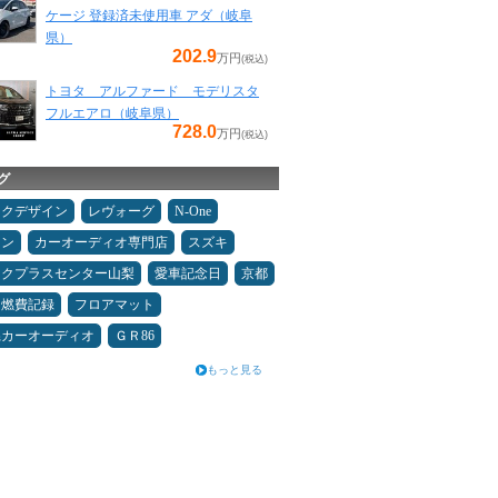
ケージ 登録済未使用車 アダ（岐阜
県）
202.9
万円
(税込)
トヨタ アルファード モデリスタ
フルエアロ（岐阜県）
728.0
万円
(税込)
グ
ックデザイン
レヴォーグ
N-One
コン
カーオーディオ専門店
スズキ
ックプラスセンター山梨
愛車記念日
京都
＆燃費記録
フロアマット
県カーオーディオ
ＧＲ86
もっと見る