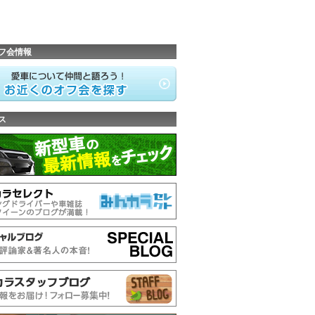
フ会情報
ス