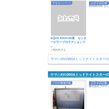
デジタルミラー専
デモカーパーツ
おすすめ記事
KENWOOD さん
AQUA RAV4 60系 センタ
ーピラープロテクションフ
...
☆AQUA さん
ヤマハXV1900Aミッドナイトスタ
ヤマハXV1900Aミッドナイトスター
雨の日もクリアな
プロの整備手帳
おすすめ記事
株式会社プロス