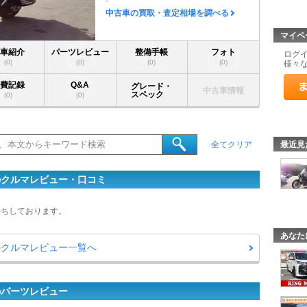
-
中古車の買取・査定相場を調べる
マイペ
愛車紹介
パーツレビュー
整備手帳
フォト
ログ
(0)
(0)
(0)
(0)
様々
燃費記録
Q&A
グレード・
中古車情報
スペック
(0)
(0)
最近見
全てクリア
ーのクルマレビュー・口コミ
待ちしております。
あなた
ーのクルマレビュー一覧へ
のパーツレビュー