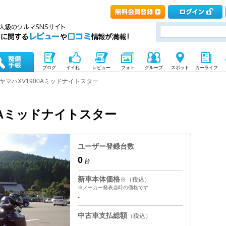
ブログ
イイね！
レビュー
フォト
グループ
スポット
カーライフ
ヤマハXV1900Aミッドナイトスター
00Aミッドナイトスター
ユーザー登録台数
0
台
新車本体価格
※（税込）
※メーカー発表当時の価格です
-
中古車支払総額
（税込）