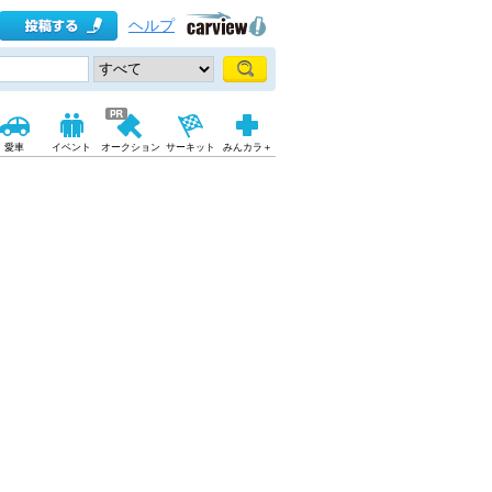
ヘルプ
愛車
イベント
オークション
サーキット
みんカラ＋