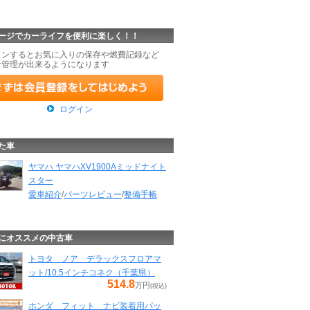
ージでカーライフを便利に楽しく！！
インするとお気に入りの保存や燃費記録など
な管理が出来るようになります
ログイン
た車
ヤマハ ヤマハXV1900Aミッドナイト
スター
愛車紹介
/
パーツレビュー
/
整備手帳
にオススメの中古車
トヨタ ノア デラックスフロアマ
ット/10.5インチコネク（千葉県）
514.8
万円
(税込)
ホンダ フィット ナビ装着用パッ