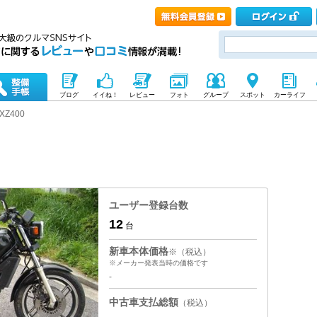
ブログ
イイね！
レビュー
フォト
グループ
スポット
カーライフ
XZ400
ユーザー登録台数
12
台
新車本体価格
※（税込）
※メーカー発表当時の価格です
-
中古車支払総額
（税込）