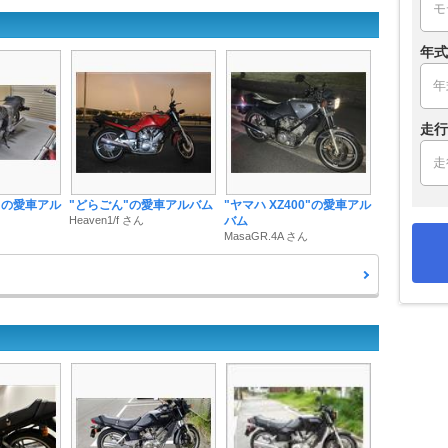
年式
走行
0"の愛車アル
"どらごん"の愛車アルバム
"ヤマハ XZ400"の愛車アル
Heaven1/f さん
バム
MasaGR.4A さん