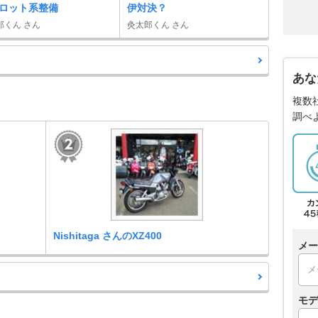
ロット系整備
伊対決？
郎くん さん
灸太郎くん さん
あな
複数
調べ
Nishitaga さんのXZ400
メー
モデ