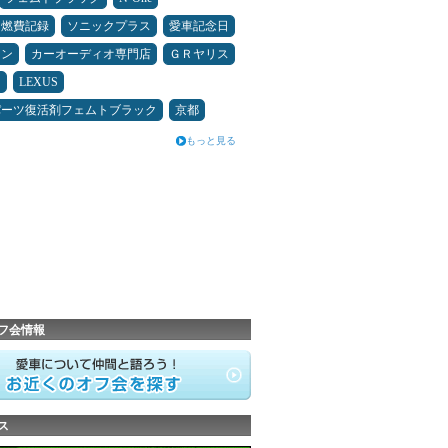
＆燃費記録
ソニックプラス
愛車記念日
メン
カーオーディオ専門店
ＧＲヤリス
ン
LEXUS
パーツ復活剤フェムトブラック
京都
もっと見る
フ会情報
ス