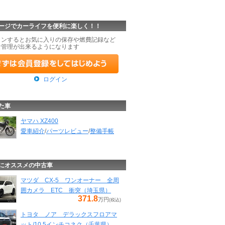
ージでカーライフを便利に楽しく！！
インするとお気に入りの保存や燃費記録など
な管理が出来るようになります
ログイン
た車
ヤマハ XZ400
愛車紹介
/
パーツレビュー
/
整備手帳
にオススメの中古車
マツダ CX-5 ワンオーナー 全周
囲カメラ ETC 衝突（埼玉県）
371.8
万円
(税込)
トヨタ ノア デラックスフロアマ
ット/10.5インチコネク（千葉県）