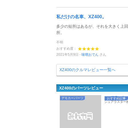
私だけの名車、XZ400。
多少の短所はあるが、それを大きく上
所。
不明
おすすめ度：
2021年5月9日
味噌おでん
さん
XZ400のクルマレビュー一覧へ
XZ400のパーツレビュー
シュアラスターの
デモカーパーツ
おすすめ記事
シュアラスター