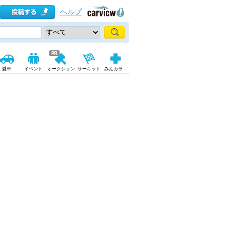
ヘルプ
愛車
イベント
オークション
サーキット
みんカラ＋