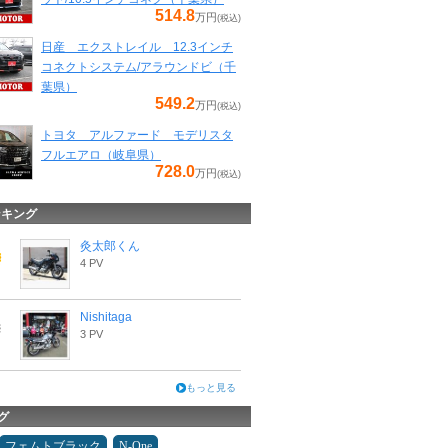
514.8
万円
(税込)
日産 エクストレイル 12.3インチ
コネクトシステム/アラウンドビ（千
葉県）
549.2
万円
(税込)
トヨタ アルファード モデリスタ
フルエアロ（岐阜県）
728.0
万円
(税込)
ンキング
灸太郎くん
4 PV
Nishitaga
3 PV
もっと見る
グ
フェムトブラック
N-One