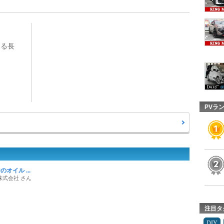
回る長
PVラ
オイル ...
株式会社 さん
注目タ
DIY