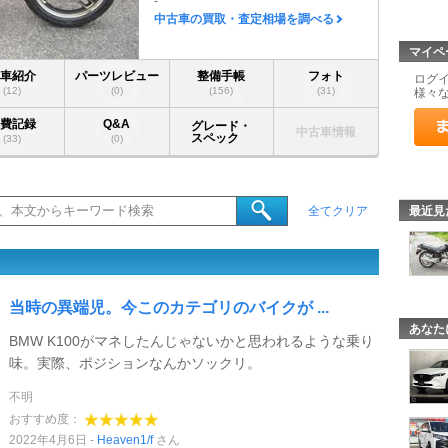
-
中古車の買取・査定相場を調べる
マイペ
愛車紹介
パーツレビュー
整備手帳
フォト
ログ
(12)
(0)
(156)
(31)
様々
燃費記録
Q&A
グレード・
中古車情報
スペック
(33)
(0)
最近見
全てクリア
当時の異端児。今このカテゴリのバイクが ...
あなた
BMW K100がマネしたんじゃないかと思われるような乗り
味。実際、ポジションなんかソックリ。
不明
おすすめ度：
2022年4月6日
Heaven1/f
さん