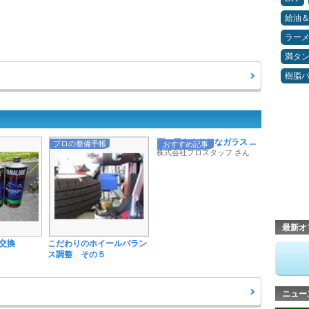
給油
ラー
満タ
樹脂
雨の日もクリアなガラス ...
プロの整備手帳
おすすめ記事
株式会社プロスタッフ さん
最新オ
交換
こだわりのホイールバラン
ス調整 その５
ニュー