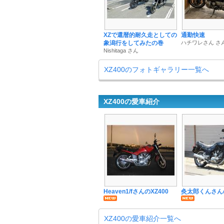
XZで還暦的耐久走としての
通勤快速
象潟行をしてみたの巻
ハチワレさん さ
Nishitaga さん
XZ400のフォトギャラリー一覧へ
XZ400の愛車紹介
Heaven1/fさんのXZ400
灸太郎くんさんの
XZ400の愛車紹介一覧へ