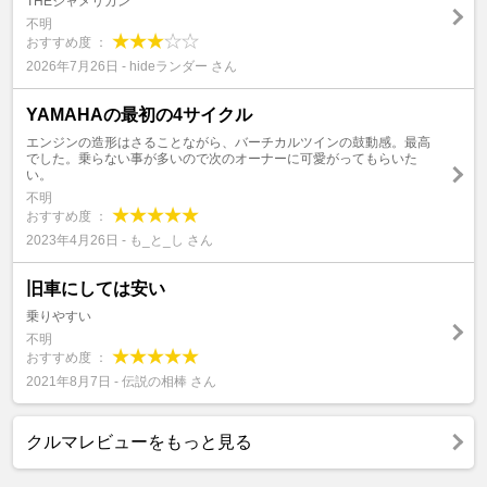
THEジャメリカン
不明
おすすめ度 ：
2026年7月26日 - hideランダー さん
YAMAHAの最初の4サイクル
エンジンの造形はさることながら、バーチカルツインの鼓動感。最高
でした。乗らない事が多いので次のオーナーに可愛がってもらいた
い。
不明
おすすめ度 ：
2023年4月26日 - も_と_し さん
旧車にしては安い
乗りやすい
不明
おすすめ度 ：
2021年8月7日 - 伝説の相棒 さん
クルマレビューをもっと見る