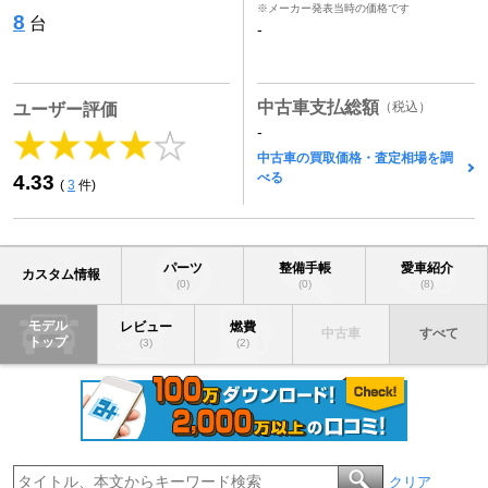
※メーカー発表当時の価格です
8
台
-
中古車支払総額
（税込）
ユーザー評価
-
中古車の買取価格・査定相場を調
べる
4.33
(
3
件)
パーツ
整備手帳
愛車紹介
カスタム情報
(0)
(0)
(8)
モデル
レビュー
燃費
中古車
すべて
トップ
(3)
(2)
クリア