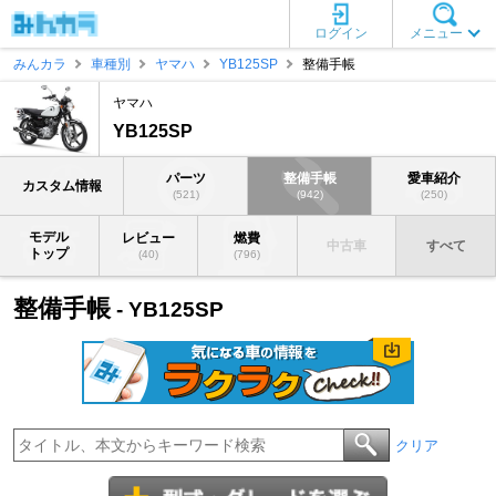
ログイン
メニュー
みんカラ
車種別
ヤマハ
YB125SP
整備手帳
ヤマハ
YB125SP
パーツ
整備手帳
愛車紹介
カスタム情報
(521)
(942)
(250)
モデル
レビュー
燃費
中古車
すべて
トップ
(40)
(796)
整備手帳
- YB125SP
クリア