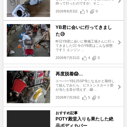
持って行ったのですが、そこ ...
2026年8月3日
5
0
YB君に会いに行ってきまし
た😥
昨日YB君に会いに整備工場さんに行っ
てきました😮‍💨 今のYB君はこんな状態
です💧 エンジン ...
2026年7月31日
4
0
再度脱着😱…
スーパーYB125SP号になるかと期待し
て組んでみたら、ピストンスカート部
が当たる音が消えず…😱 ...
2026年7月29日
5
0
おすすめ記事
POTY殿堂入りも果たした絶
品ボディカバー