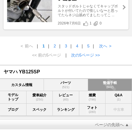
スタッドボルトじゃなくてキャップボ
ルトが付いてたので怪しいな〜と思っ
てたらネジ山舐めてましたってこ ...
2026年7月6日
1
0
<
前へ
｜
1
｜
2
｜
3
｜
4
｜
5
｜
次へ
>
<< 前の5ページ
｜
次の5ページ >>
ヤマハ YB125SP
パーツ
整備手帳
カスタム情報
(521)
(942)
モデル
愛車紹介
レビュー
燃費
Q&A
トップ
(250)
(40)
(796)
(1)
フォト
ブログ
スペック
ランキング
中古車
(280)
ページの先頭へ ▲