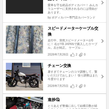
愛車を守る絶品ボディカバー！ みんカ
ラユーザーに支持されるのには理由が
あります。
by ボディカバー専門店カバーランド
スピードメーターケーブル交
換
走行中、突然スピードメーターが0
に！ 右がYB JAPANで購入したケーブ
ル。左が純正。 ケーブル ...
2026年7月26日
2
0
チェーン交換
暑すぎてチェーンのコマ調整して、繋
いだだけでおしまい！ 張り調整はまた
今度やります
2026年7月25日
2
0
進捗🤔
とりあえず整備に出して結構日数が経