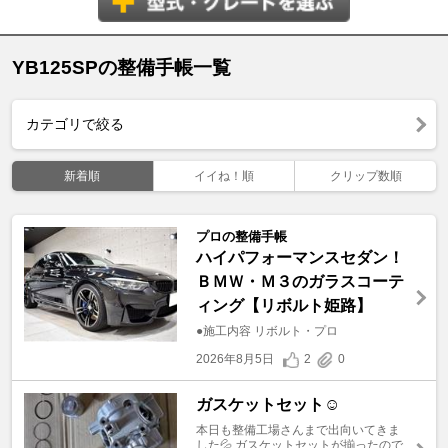
YB125SPの整備手帳一覧
カテゴリで絞る
新着順
イイね！順
クリップ数順
プロの整備手帳
ハイパフォーマンスセダン！
ＢＭＷ・Ｍ３のガラスコーテ
ィング【リボルト姫路】
●施工内容 リボルト・プロ
2026年8月5日
2
0
ガスケットセット☺️
本日も整備工場さんまで出向いてきま
した💦 ガスケットセットが揃ったので