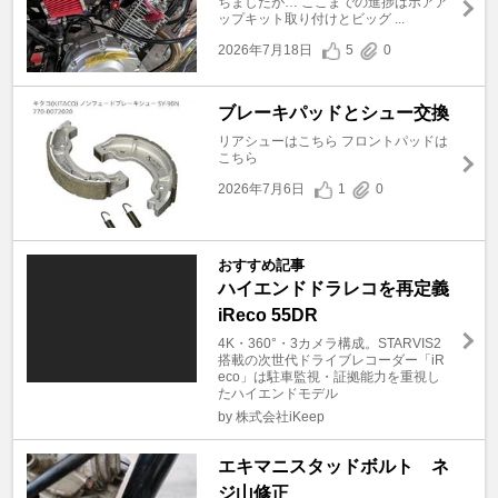
ちましたが… ここまでの進捗はボアア
ップキット取り付けとビッグ ...
2026年7月18日
5
0
ブレーキパッドとシュー交換
リアシューはこちら フロントパッドは
こちら
2026年7月6日
1
0
おすすめ記事
ハイエンドドラレコを再定義
iReco 55DR
4K・360°・3カメラ構成。STARVIS2
搭載の次世代ドライブレコーダー「iR
eco」は駐車監視・証拠能力を重視し
たハイエンドモデル
by 株式会社iKeep
エキマニスタッドボルト ネ
ジ山修正