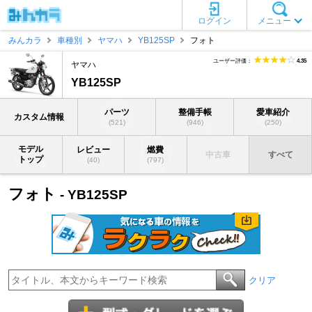
ログイン
メニュー
みんカラ
車種別
ヤマハ
YB125SP
フォト
ユーザー評価：
4.35
ヤマハ
YB125SP
パーツ
整備手帳
愛車紹介
カスタム情報
(521)
(946)
(250)
モデル
レビュー
燃費
中古車
すべて
トップ
(40)
(797)
フォト
- YB125SP
クリア