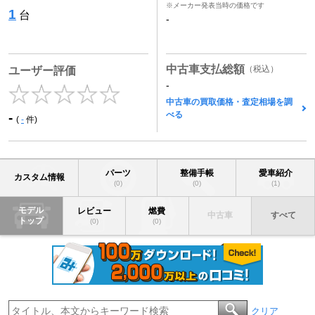
※メーカー発表当時の価格です
1
台
-
中古車支払総額
（税込）
ユーザー評価
-
中古車の買取価格・査定相場を調
べる
-
(
-
件)
パーツ
整備手帳
愛車紹介
カスタム情報
(0)
(0)
(1)
モデル
レビュー
燃費
中古車
すべて
トップ
(0)
(0)
クリア