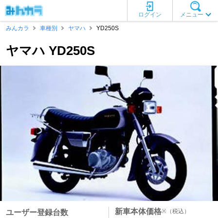
ログイン
メニュー
みんカラ
車種別
ヤマハ
YD250S
ヤマハ YD250S
新車本体価格
※
（税込）
ユーザー登録台数