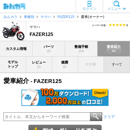
ログイン
メニュー
みんカラ
車種別
ヤマハ
FAZER125
愛車(オーナー)
ユーザー評価：
5
ヤマハ
FAZER125
パーツ
整備手帳
愛車紹介
カスタム情報
(5)
(29)
(9)
モデル
レビュー
燃費
中古車
すべて
トップ
(2)
(3)
愛車紹介
- FAZER125
クリア