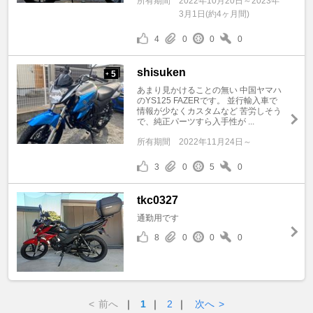
所有期間
2022年10月20日～2023年
3月1日(約4ヶ月間)
4
0
0
0
shisuken
5
+
あまり見かけることの無い 中国ヤマハ
のYS125 FAZERです。 並行輸入車で
情報が少なくカスタムなど 苦労しそう
で、純正パーツすら入手性が ...
所有期間
2022年11月24日～
3
0
5
0
tkc0327
通勤用です
8
0
0
0
<
前へ
｜
1
｜
2
｜
次へ
>