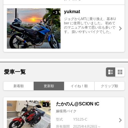
yukmat
3
+
ジョグからMTに乗り換え、基本U
ber に使用していました。 初めて
のマニュアル車で思い出も多いで
す。 扱いやすいバイクでした。
愛車一覧
新着順
更新順
イイね！順
クリップ順
たかのん@SCION tC
1
+
嫁様用バイク
型式
YS125-C
所有期間
2025年4月28日～