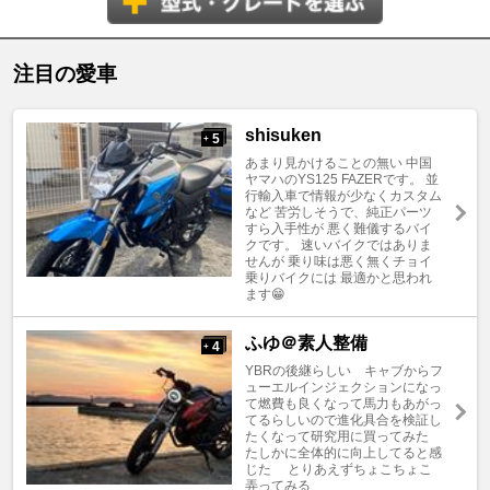
注目の愛車
shisuken
5
+
あまり見かけることの無い 中国
ヤマハのYS125 FAZERです。 並
行輸入車で情報が少なくカスタム
など 苦労しそうで、純正パーツ
すら入手性が 悪く難儀するバイ
クです。 速いバイクではありま
せんが 乗り味は悪く無くチョイ
乗りバイクには 最適かと思われ
ます😁
ふゆ＠素人整備
4
+
YBRの後継らしい キャブからフ
ューエルインジェクションになっ
て燃費も良くなって馬力もあがっ
てるらしいので進化具合を検証し
たくなって研究用に買ってみた
たしかに全体的に向上してると感
じた とりあえずちょこちょこ
弄ってみる