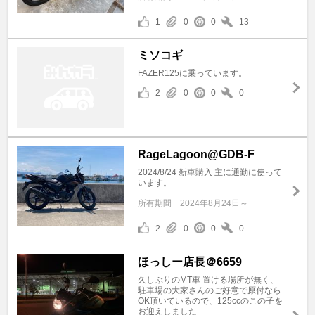
1
0
0
13
ミソコギ
FAZER125に乗っています。
2
0
0
0
RageLagoon@GDB-F
2024/8/24 新車購入 主に通勤に使って
います。
所有期間
2024年8月24日～
2
0
0
0
ほっしー店長＠6659
久しぶりのMT車 置ける場所が無く、
駐車場の大家さんのご好意で原付なら
OK頂いているので、125ccのこの子を
お迎えしました