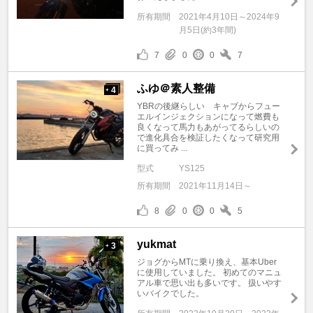
所有期間
2021年4月10日～2024年9
月5日(約3年間)
7
0
0
7
ふゆ＠素人整備
4
+
YBRの後継らしい キャブからフュー
エルインジェクションになって燃費も
良くなって馬力もあがってるらしいの
で進化具合を検証したくなって研究用
に買ってみ ...
型式
YS125
所有期間
2021年11月14日～
8
0
0
5
yukmat
3
+
ジョグからMTに乗り換え、基本Uber
に使用していました。 初めてのマニュ
アル車で思い出も多いです。 扱いやす
いバイクでした。