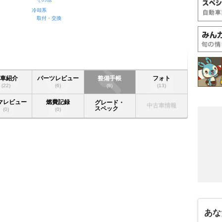
冷却系
取付・交換
愛車紹介
パーツレビュー
整備手帳
フォト
(22)
(6)
(8)
(13)
マレビュー
燃費記録
グレード・
中古車情報
スペック
(0)
(0)
あな