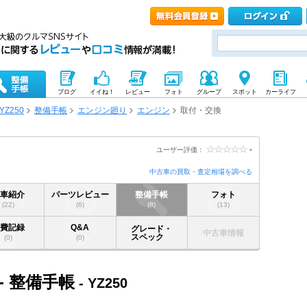
ブログ
イイね！
レビュー
フォト
グループ
スポット
カーライフ
YZ250
整備手帳
エンジン廻り
エンジン
取付・交換
-
ユーザー評価：
中古車の買取・査定相場を調べる
愛車紹介
パーツレビュー
整備手帳
フォト
(22)
(6)
(8)
(13)
燃費記録
Q&A
グレード・
中古車情報
スペック
(0)
(0)
- 整備手帳
- YZ250