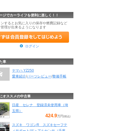
ージでカーライフを便利に楽しく！！
インするとお気に入りの保存や燃費記録など
な管理が出来るようになります
ログイン
た車
ヤマハ YZ250
愛車紹介
/
パーツレビュー
/
整備手帳
にオススメの中古車
日産 セレナ 登録済未使用車（埼
玉県）
424.9
万円
(税込)
スズキ ワゴンR スズキセーフテ
ィサポート/デュアルセンサ（千葉