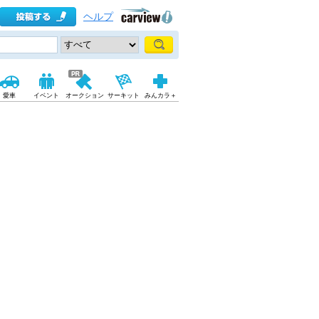
ヘルプ
愛車
イベント
オークション
サーキット
みんカラ＋