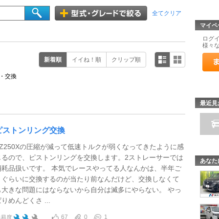
全てクリア
マイペ
ログ
様々
新着順
イイね！順
クリップ順
・交換
最近見
ピストンリング交換
YZ250Xの圧縮が減って低速トルクが弱くなってきたように感
じるので、ピストンリングを交換します。2ストレーサーでは
あなた
消耗品扱いです。 本気でレースやってる人なんかは、半年ご
とぐらいに交換するのが当たり前なんだけど、交換しなくて
も大きな問題にはならないから自分は滅多にやらない。 やっ
りめんどくさ ...
67
0
1
難易度