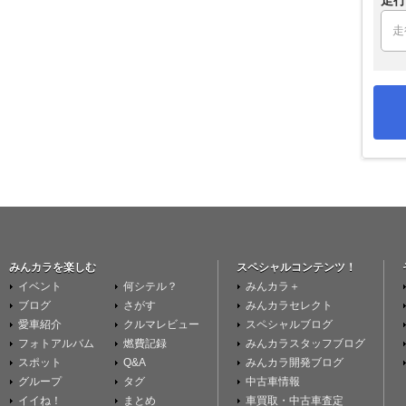
走行
みんカラを楽しむ
スペシャルコンテンツ！
イベント
何シテル？
みんカラ＋
ブログ
さがす
みんカラセレクト
愛車紹介
クルマレビュー
スペシャルブログ
フォトアルバム
燃費記録
みんカラスタッフブログ
スポット
Q&A
みんカラ開発ブログ
グループ
タグ
中古車情報
イイね！
まとめ
車買取・中古車査定