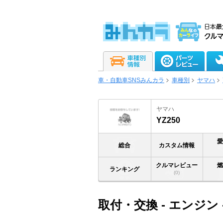
車・自動車SNSみんカラ
車種別
ヤマハ
ヤマハ
YZ250
総合
カスタム情報
クルマレビュー
ランキング
(0)
取付・交換 - エンジン 