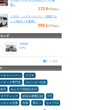
県）
172.8
万円
(税込)
トヨタ ハイエースバン 内装アレ
ンジVer4（千葉県）
509.1
万円
(税込)
ンキング
Sekiai
8 PV
もっと見る
グ
ターキャンペーン
スズキ
オーディオ専門店
スピーカー交換
記念日
みんカラ登録記念日
スコーティング
給油＆燃費記録
STI
ジンオイル交換
京都
満タン
セルフGS