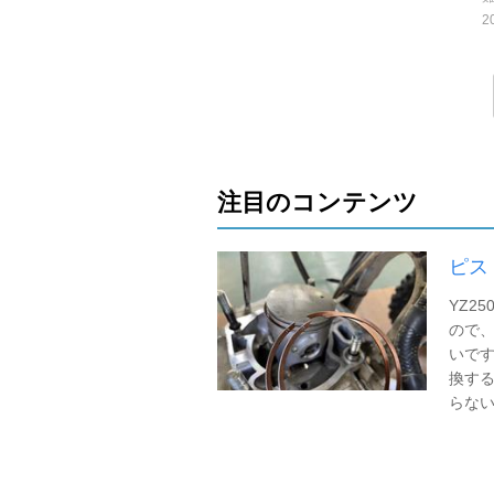
2
注目のコンテンツ
ピス
YZ2
ので
いです
換す
らないか