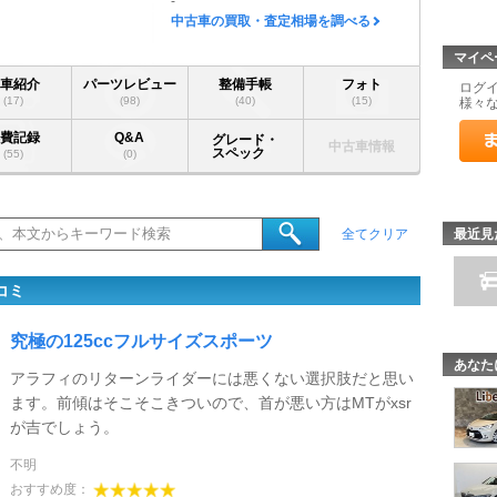
-
中古車の買取・査定相場を調べる
マイペ
愛車紹介
パーツレビュー
整備手帳
フォト
ログ
(17)
(98)
(40)
(15)
様々
燃費記録
Q&A
グレード・
中古車情報
スペック
(55)
(0)
最近見
全てクリア
コミ
究極の125ccフルサイズスポーツ
あなた
アラフィのリターンライダーには悪くない選択肢だと思い
ます。前傾はそこそこきついので、首が悪い方はMTがxsr
が吉でしょう。
不明
おすすめ度：