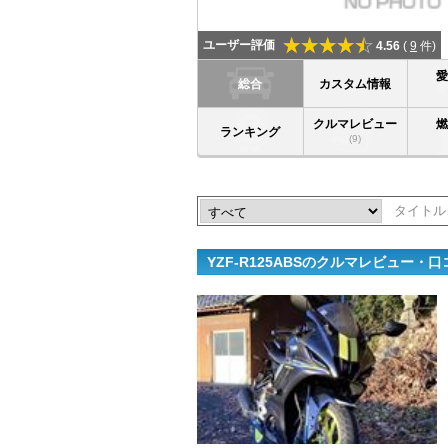
ユーザー評価
4.56
(
9
件)
総合
カスタム情報
クルマレビュー
ランキング
(9)
YZF-R125ABSのクルマレビュー・口