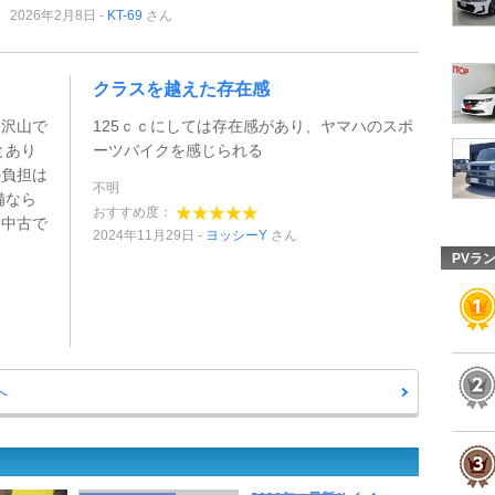
2026年2月8日
KT-69
さん
クラスを越えた存在感
り沢山で
125ｃｃにしては存在感があり、ヤマハのスポ
とあり
ーツバイクを感じられる
の負担は
不明
備なら
おすすめ度：
は中古で
2024年11月29日
ヨッシーY
さん
PVラ
へ