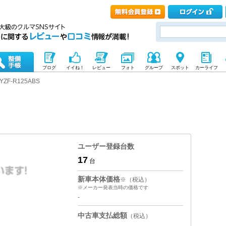
ブログ
イイね！
レビュー
フォト
グループ
スポット
カーライフ
YZF-R125ABS
ユーザー登録台数
17
台
新車本体価格
※（税込）
※メーカー発表当時の価格です
-
中古車支払総額
（税込）