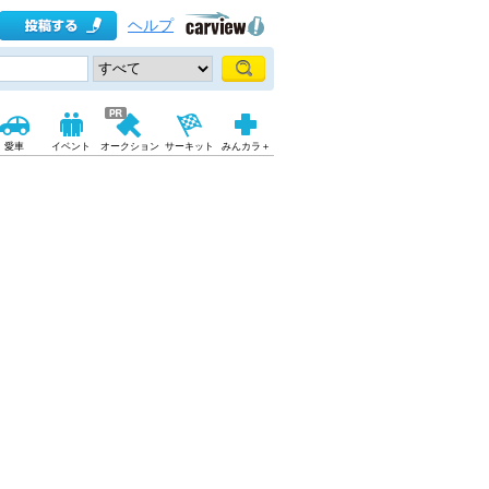
ヘルプ
愛車
イベント
オークション
サーキット
みんカラ＋