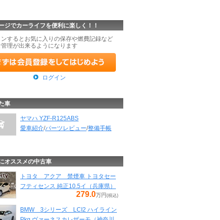
ージでカーライフを便利に楽しく！！
インするとお気に入りの保存や燃費記録など
な管理が出来るようになります
ログイン
た車
ヤマハ YZF-R125ABS
愛車紹介
/
パーツレビュー
/
整備手帳
にオススメの中古車
トヨタ アクア 禁煙車 トヨタセー
フティセンス 純正10.5イ（兵庫県）
279.0
万円
(税込)
BMW 3シリーズ LCI2 ハイライン
Pkg ヴァーネスカレザーモ（神奈川