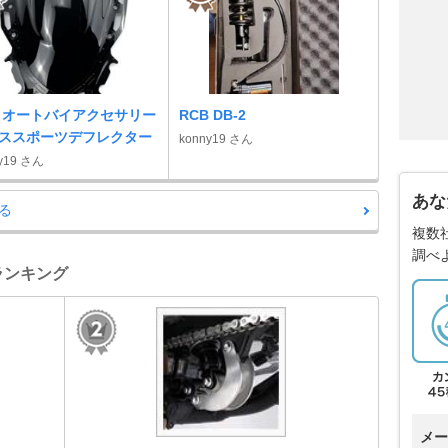
 オートバイアクセサリー
RCB DB-2
ススポーツデフレクター
konny19 さん
y19 さん
あな
る
複数
調べ
帳ランキング
メー