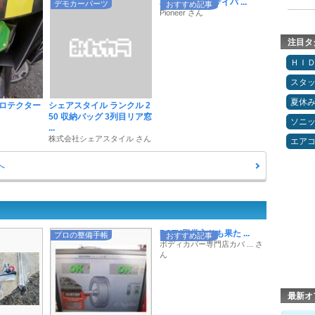
2026年の最新サイバ ...
デモカーパーツ
おすすめ記事
Pioneer さん
注目タ
ＨＩ
スタ
夏休
ロテクター
シェアスタイル ランクル 2
50 収納バッグ 3列目リア窓
ソニ
...
株式会社シェアスタイル さん
エア
へ
POTY殿堂入りも果た ...
プロの整備手帳
おすすめ記事
ボディカバー専門店カバ ... さ
ん
最新オ