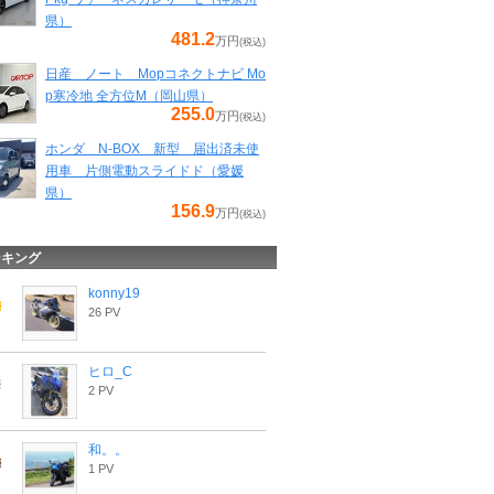
県）
481.2
万円
(税込)
日産 ノート Mopコネクトナビ Mo
p寒冷地 全方位M（岡山県）
255.0
万円
(税込)
ホンダ N-BOX 新型 届出済未使
用車 片側電動スライドド（愛媛
県）
156.9
万円
(税込)
ンキング
konny19
26 PV
ヒロ_C
2 PV
和。。
1 PV