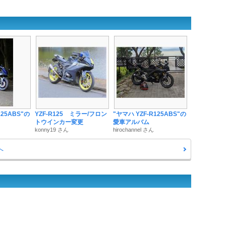
125ABS"の
YZF-R125 ミラー/フロン
"ヤマハ YZF-R125ABS"の
トウインカー変更
愛車アルバム
konny19 さん
hirochannel さん
へ