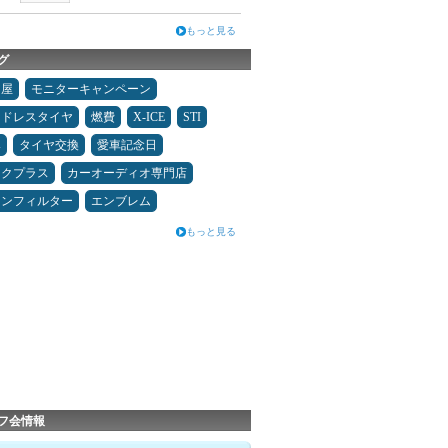
もっと見る
グ
Ｄ屋
モニターキャンペーン
ッドレスタイヤ
燃費
X-ICE
STI
み
タイヤ交換
愛車記念日
ックプラス
カーオーディオ専門店
コンフィルター
エンブレム
もっと見る
フ会情報