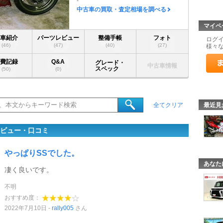
-
中古車の買取・査定相場を調べる
マイペ
愛車紹介
パーツレビュー
整備手帳
フォト
ログ
(46)
(47)
(40)
(27)
様々
燃費記録
Q&A
グレード・
中古車情報
スペック
(50)
(0)
最近見
全てクリア
マレビュー・口コミ
やっぱりSSでした。
あなた
凄く良いです。
不明
おすすめ度：
2022年7月10日
rally005
さん