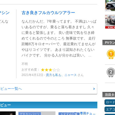
マシン
古き良きフルカウルツアラー
どんな
なんだかんだ、7年乗ってます。 不満はいっぱ
いあるのですが、乗ると落ち着きますし 久々
に乗ると緊張します。 良い意味で気を引き締
めてくれるので今のところ 無事故です。 走行
PVラ
距離8万キロオーバーで、最近乗れてませんが
やはりコイツです。 あまり認知されたくない
バイクです。 分かる人が分かれば良い。 ...
不明
おすすめ度：
2021年4月12日
貴方も私も、ニャース
さん
マレビュー一覧へ
注目タ
ロー
レビュー
エア
デジタルミラー専用チュ ...
デモカーパーツ
おすすめ記事