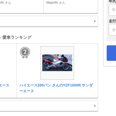
年式
ific さん
Magnific さん
走行
 - 愛車ランキング
ーエース
ハイエース200バン さんのYZF1000R サンダ
ーエース