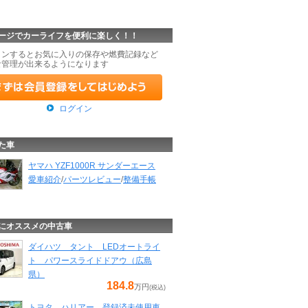
ージでカーライフを便利に楽しく！！
インするとお気に入りの保存や燃費記録など
な管理が出来るようになります
ログイン
た車
ヤマハ YZF1000R サンダーエース
愛車紹介
/
パーツレビュー
/
整備手帳
にオススメの中古車
ダイハツ タント LEDオートライ
ト パワースライドドアウ（広島
県）
184.8
万円
(税込)
トヨタ ハリアー 登録済未使用車