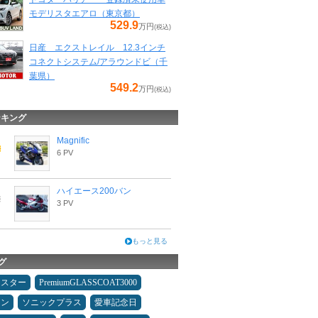
モデリスタエアロ（東京都）
529.9
万円
(税込)
日産 エクストレイル 12.3インチ
コネクトシステム/アラウンドビ（千
葉県）
549.2
万円
(税込)
ンキング
Magnific
6 PV
ハイエース200バン
3 PV
もっと見る
グ
ドスター
PremiumGLASSCOAT3000
コン
ソニックプラス
愛車記念日