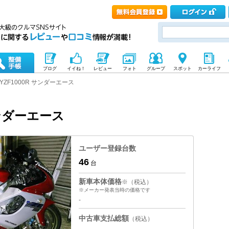
ブログ
イイね！
レビュー
フォト
グループ
スポット
カーライフ
YZF1000R サンダーエース
サンダーエース
ユーザー登録台数
46
台
新車本体価格
※（税込）
※メーカー発表当時の価格です
-
中古車支払総額
（税込）