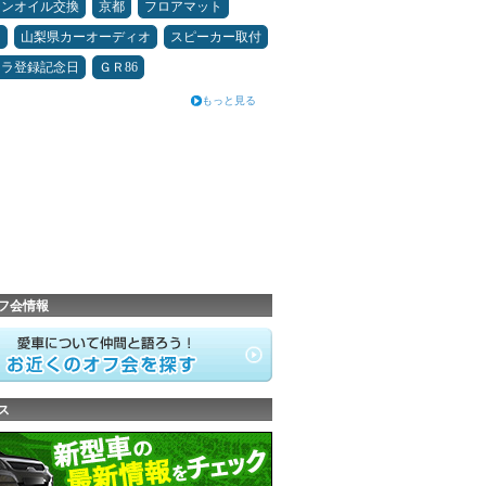
ジンオイル交換
京都
フロアマット
ン
山梨県カーオーディオ
スピーカー取付
カラ登録記念日
ＧＲ86
もっと見る
フ会情報
ス