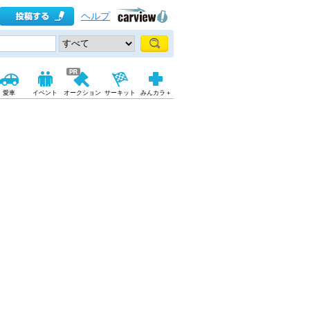
ヘルプ
愛車
イベント
オークション
サーキット
みんカラ＋