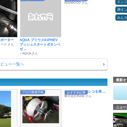
エン
KENWOOD さん
満タ
みん
サポーター
AQUA プリウス61PHEV
ース さん
プッシュスタートボタンベ
ゼ ...
☆AQUA さん
ツレビュー一覧へ
最新オ
ハイエンドドラレコを再 ...
プロの整備手帳
おすすめ記事
株式会社iKeep さん
ニュー