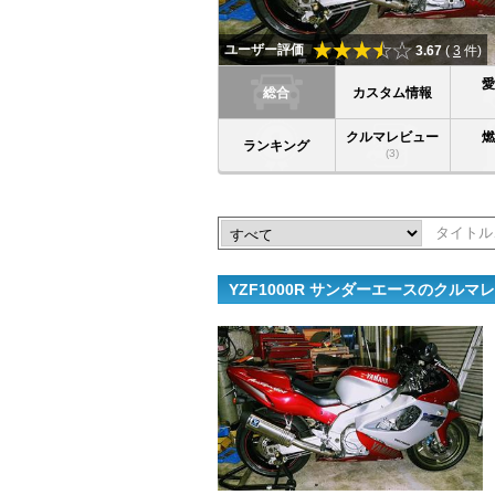
ユーザー評価
3.67
(
3
件)
総合
カスタム情報
クルマレビュー
ランキング
(3)
YZF1000R サンダーエースのクル