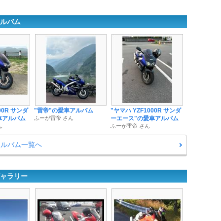
アルバム
00R サンダ
"雷帝"の愛車アルバム
"ヤマハ YZF1000R サンダ
車アルバム
ふーが雷帝 さん
ーエース"の愛車アルバム
ん
ふーが雷帝 さん
トアルバム一覧へ
ギャラリー