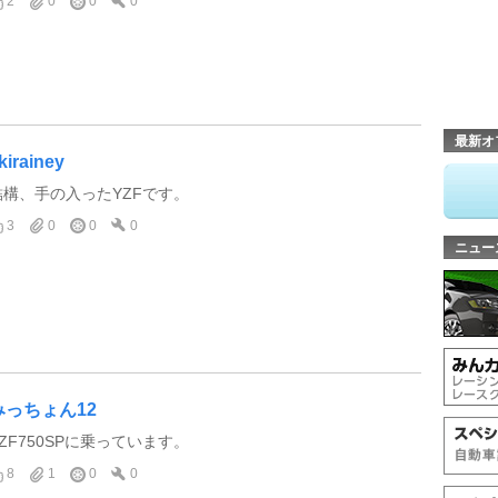
2
0
0
0
最新オ
kirainey
結構、手の入ったYZFです。
3
0
0
0
ニュー
みっちょん12
YZF750SPに乗っています。
8
1
0
0