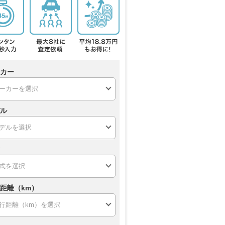
カー
ル
距離（km）