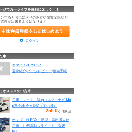
ージでカーライフを便利に楽しく！！
インするとお気に入りの保存や燃費記録など
な管理が出来るようになります
ログイン
た車
ヤマハ YZF750SP
愛車紹介
/
パーツレビュー
/
整備手帳
にオススメの中古車
日産 ノート Mopコネクトナビ Mo
p寒冷地 全方位M（岡山県）
255.0
万円
(税込)
ホンダ N-BOX 新型 届出済未使
用車 片側電動スライドド（愛媛
県）