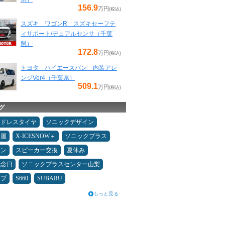
156.9
万円
(税込)
スズキ ワゴンR スズキセーフテ
ィサポート/デュアルセンサ（千葉
県）
172.8
万円
(税込)
トヨタ ハイエースバン 内装アレ
ンジVer4（千葉県）
509.1
万円
(税込)
グ
ッドレスタイヤ
ソニックデザイン
Ｄ屋
X-ICESNOW＋
ソニックプラス
メン
スピーカー交換
夏休み
記念日
ソニックプラスセンター山梨
イブ
S660
SUBARU
もっと見る