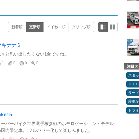
新着順
更新順
イイね！順
クリップ順
マキナナミ
色々と思い出したくない1台ですね。
1
0
0
0
注目タ
スタ
ＨＩ
ラー
愛車
ドラ
ake15
スーパーバイク世界選手権参戦のホモロゲーション・モデル
の国内限定車。 フルパワー化して楽しみました。