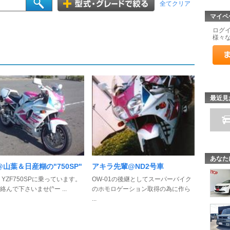
全てクリア
マイペ
ログ
様々
最近見
あなた
山葉＆日産糊の"750SP"
アキラ先輩@ND2号車
 YZF750SPに乗っています。
OW-01の後継としてスーパーバイク
絡んで下さいませ(^ー ...
のホモロゲーション取得の為に作ら
...