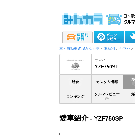
車・自動車SNSみんカラ
車種別
ヤマハ
ヤマハ
YZF750SP
総合
カスタム情報
クルマレビュー
ランキング
(0)
愛車紹介
- YZF750SP