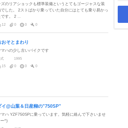
ンズのリアショックも標準装備というとてもゴージャスな装
備でした。 2ストばかり乗っていた自分にはとても乗り易かっ
です。 2 ...
12
0
0
0
おおそとまわり
ヤマハの少し古いバイクです
型式
1995
15
0
0
0
ダイ@山葉＆日産糊の"750SP"
ヤマハ YZF750SPに乗っています。気軽に絡んで下さいませ
^ー^)