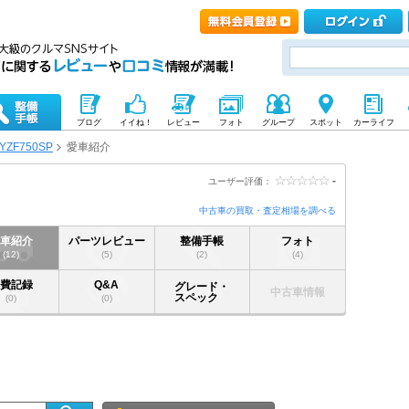
ブログ
イイね！
レビュー
フォト
グループ
スポット
カーライフ
YZF750SP
愛車紹介
-
ユーザー評価：
中古車の買取・査定相場を調べる
愛車紹介
パーツレビュー
整備手帳
フォト
(12)
(5)
(2)
(4)
燃費記録
Q&A
グレード・
中古車情報
スペック
(0)
(0)