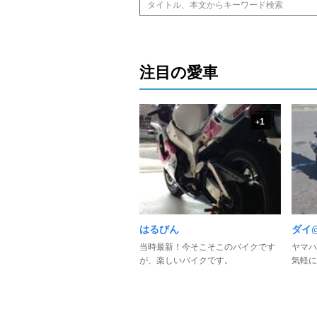
注目の愛車
1
+
はるびん
ダイ@
当時最新！今そこそこのバイクです
ヤマハ
が、楽しいバイクです。
気軽に