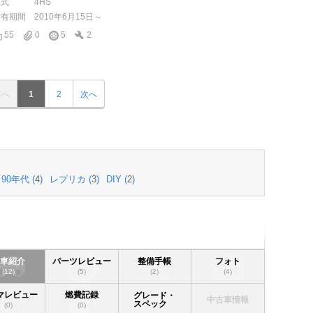
型式
4HS
所有期間
2010年6月15日～
55
0
5
2
前へ
1
2
次へ
90年代 (
4
)
レプリカ (
3
)
DIY (
2
)
愛車紹介
パーツレビュー
整備手帳
フォト
(12)
(5)
(2)
(4)
マレビュー
燃費記録
グレード・
中古車情報
スペック
(0)
(0)