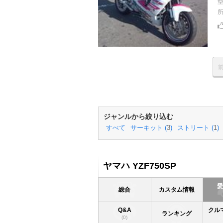
ジャンルから絞り込む
すべて
サーキット (
3
)
ストリート (
1
)
ヤマハ YZF750SP
総合
カスタム情報
Q&A
クル
ランキング
(0)