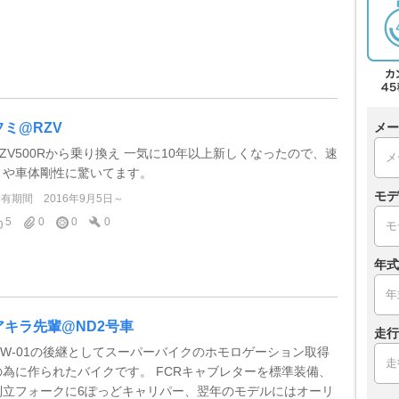
フミ@RZV
メー
RZV500Rから乗り換え 一気に10年以上新しくなったので、速
さや車体剛性に驚いてます。
モデ
所有期間
2016年9月5日～
5
0
0
0
年式
アキラ先輩@ND2号車
走行
OW-01の後継としてスーパーバイクのホモロゲーション取得
の為に作られたバイクです。 FCRキャブレターを標準装備、
倒立フォークに6ぽっどキャリパー、翌年のモデルにはオーリ