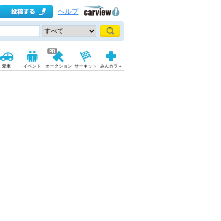
ヘルプ
愛車
イベント
オークション
サーキット
みんカラ＋