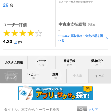
※メーカー発表当時の価格です
26
台
-
中古車支払総額
（税込）
ユーザー評価
-
中古車の買取価格・査定相場を調
べる
4.33
(
3
件)
パーツ
整備手帳
愛車紹介
カスタム情報
(25)
(15)
(26)
モデル
レビュー
燃費
中古車
すべて
トップ
(3)
(0)
クリア