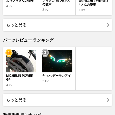
ようグマさんの愛車
ノリタカ TBDBさん
toshikazu skylineR3
の愛車
4さんの愛車
3
PV
2
1
PV
PV
もっと見る
パーツレビュー ランキング
MICHELIN POWER
ヤマハ デーモンアイ
GP
2
PV
3
PV
もっと見る