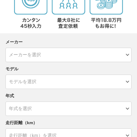
メーカー
モデル
年式
走行距離（km）