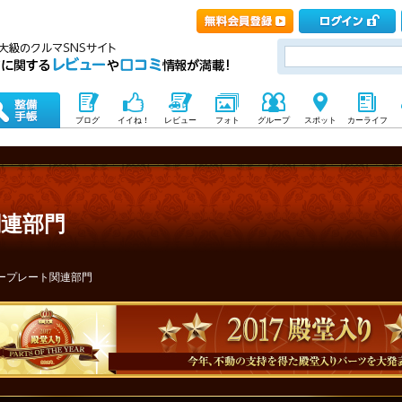
ブログ
イイね！
レビュー
フォト
グループ
スポット
カーライフ
連部門
ープレート関連部門