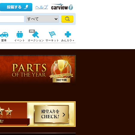
ヘルプ
愛車
イベント
オークション
サーキット
みんカラ＋