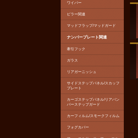
ワイパー
ピラー関連
マッドフラップ/マッドガード
ナンバープレート関連
牽引フック
ガラス
リアガーニッシュ
サイドステップパネル/スカッフ
プレート
カーゴステップパネル/リアバン
パーステップガード
カーフィルム/スモークフィルム
フォグカバー