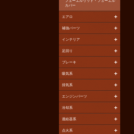
フューエルリッド・フューエル
カバー
エアロ
補強パーツ
インテリア
足回り
ブレーキ
吸気系
排気系
エンジンパーツ
冷却系
過給器系
点火系