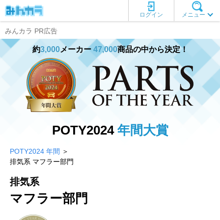
ログイン
メニュー
みんカラ PR広告
約
3,000
メーカー
47,000
商品の中から決定！
POTY2024
年間大賞
POTY2024 年間
＞
排気系 マフラー部門
排気系
マフラー部門