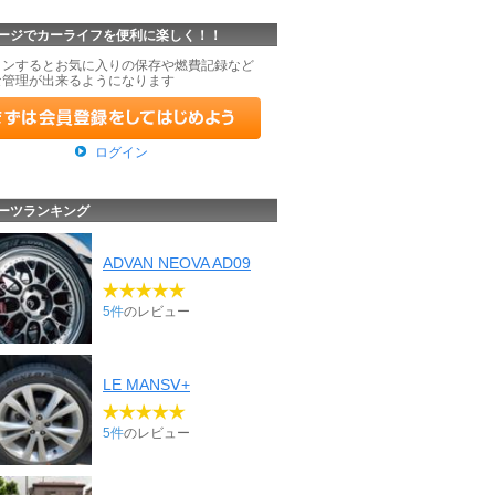
ージでカーライフを便利に楽しく！！
インするとお気に入りの保存や燃費記録など
な管理が出来るようになります
ログイン
ーツランキング
ADVAN NEOVA AD09
5件
のレビュー
LE MANSⅤ+
5件
のレビュー