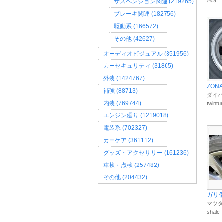
㈲オ
サスペンション関連 (219265)
ブレーキ関連 (182756)
駆動系 (166572)
その他 (42627)
オーディオビジュアル (351956)
カーセキュリティ (31865)
外装 (1424767)
ZONA
補強 (88713)
ダイハ
内装 (769744)
twintu
エンジン廻り (1219018)
電装系 (702327)
カーケア (361112)
グッズ・アクセサリー (161236)
車検・点検 (257482)
その他 (204432)
ガリ
マツダ
shalc