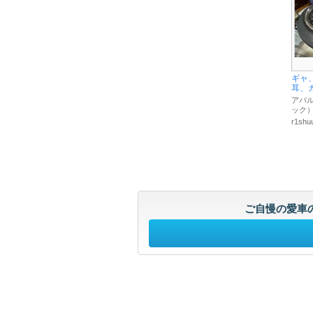
ギャ
耳、ガ 
アバル
ック
r1shuu
ご自慢の愛車