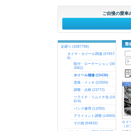
ご自慢の愛車
整
足廻り (1087796)
タイヤ・ホイール関連 (47657
6)
取付・ローテーション (30
3062)
ホイール補修 (15436)
塗装・メッキ (23500)
プロ
調整・点検 (23772)
ツライチ・リムイチ化 (19
974)
パンク修理 (11050)
アライメント調整 (14950)
ホイ
その他 (64832)
（ガリ