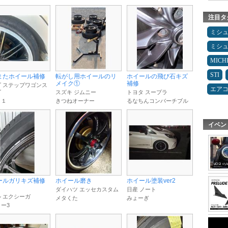
注目タ
ミシ
ミシ
MICH
STI
またホイール補修
転がし用ホイールのリ
ホイールの飛び石キズ
メイク①
補修
 ステップワゴンス
エア
ダ
スズキ ジムニー
トヨタ スープラ
０１
きつねオーナー
るなちんコンバーチブル
イベン
ールガリキズ補修
ホイール磨き
ホイール塗装ver2
ダイハツ エッセカスタム
日産 ノート
 エクシーガ
メタくた
みょーぎ
ー3