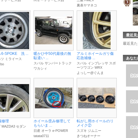
ートサービス西
㈲オートサービス西
三菱 i-MiEV
裏表ヤマネコ
最近見
最近見た
 6-SPOKE 洗 ...
暖かひ中50代最後の無
アルミホイールガリ傷
駄遣い ...
応急補修 ...
あなた
ツ ミライース
スバル サンバートラック
スバル インプレッサ スポ
rbo
ーツワゴン WRX
ワカシィ
よっしー@ぐんま
傷修理
ホイール歪み修理して
転がし用ホイールのリ
もらいま ...
メイク②
 MAZDA3 セダン
日産 オーラ e-POWER
スズキ ジムニー
tatata0711
きつねオーナー