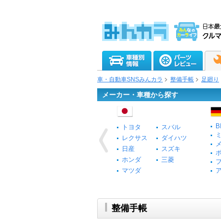
車・自動車SNSみんカラ
整備手帳
足廻り
メーカー・車種から探す
B
トヨタ
スバル
レクサス
ダイハツ
日産
スズキ
ホンダ
三菱
マツダ
整備手帳