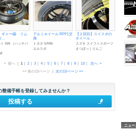
、ギャー😱 リム
アルミホイール RPF1交
【２回目】スイスポの
...
換
ホイール ...
ト 595 （ハッチバ
トヨタ GR86
スズキ スイフトスポーツ
）
エルスポ
まつぼっくりんご
ji
<
前へ
｜
1
｜
2
｜
3
｜
4
｜
5
｜
6
｜
7
｜
8
｜
9
｜
10
｜
次へ
>
<< 前の10ページ
｜
次の10ページ >>
の整備手帳を登録してみませんか？
投稿する
ニュー