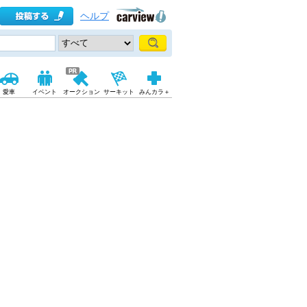
ヘルプ
愛車
イベント
オークション
サーキット
みんカラ＋