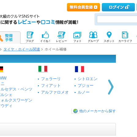
ブログ
イイね！
レビュー
フォト
グループ
スポット
カーライフ
タイヤ・ホイール関連
ホイール補修
MW
フェラーリ
シトロエン
ミニ
フィアット
プジョー
メルセデス・ベンツ
アルファロメオ
ルノー
ポルシェ
フォルクスワーゲン
アウディ
他のメーカーから探す