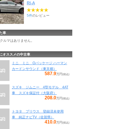
RI-A
5件
のレビュー
た車
クルマはありません。
にオススメの中古車
ミニ ミニ Oパッケージ ハーマン
カードンサウンド（東京都）
587.9
万円
(税込)
スズキ ジムニー 4型モデル 4AT
車 スズキ保証付（大阪府）
208.0
万円
(税込)
トヨタ プリウス 登録済未使用
車 純正ナビTV（佐賀県）
410.0
万円
(税込)