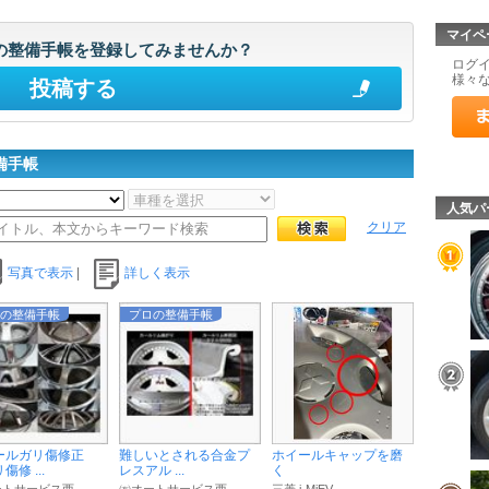
マイペ
の整備手帳を登録してみませんか？
ログ
様々
投稿する
備手帳
人気パ
クリア
写真で表示
|
詳しく表示
の整備手帳
プロの整備手帳
ールガリ傷修正
難しいとされる合金プ
ホイールキャップを磨
傷修 ...
レスアル ...
く