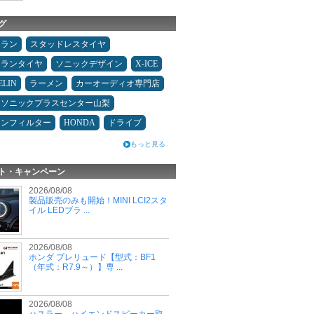
グ
ュラン
スタッドレスタイヤ
ュランタイヤ
ソニックデザイン
X-ICE
ELIN
ラーメン
カーオーディオ専門店
ソニックプラスセンター山梨
コンフィルター
HONDA
ドライブ
もっと見る
ト・キャンペーン
2026/08/08
製品販売のみも開始！MINI LCI2スタ
イル LEDブラ ...
2026/08/08
ホンダ プレリュード【型式：BF1
（年式：R7.9～）】専 ...
2026/08/08