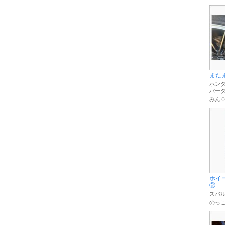
また
ホンダ
パー
みん
ホイ
②
スバル
のっこ