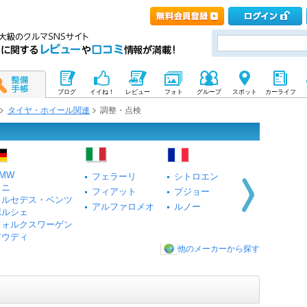
ブログ
イイね！
レビュー
フォト
グループ
スポット
カーライフ
タイヤ・ホイール関連
調整・点検
MW
フェラーリ
シトロエン
ミニ
フィアット
プジョー
メルセデス・ベンツ
アルファロメオ
ルノー
ポルシェ
フォルクスワーゲン
アウディ
他のメーカーから探す