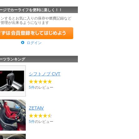
ージでカーライフを便利に楽しく！！
インするとお気に入りの保存や燃費記録など
な管理が出来るようになります
ログイン
ーツランキング
シフトノブ CVT
5件
のレビュー
ZETAⅣ
5件
のレビュー