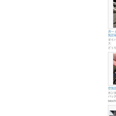
月一
気圧
ダイハ
ス
どぅ
空気
ホンダ
バック
tatu