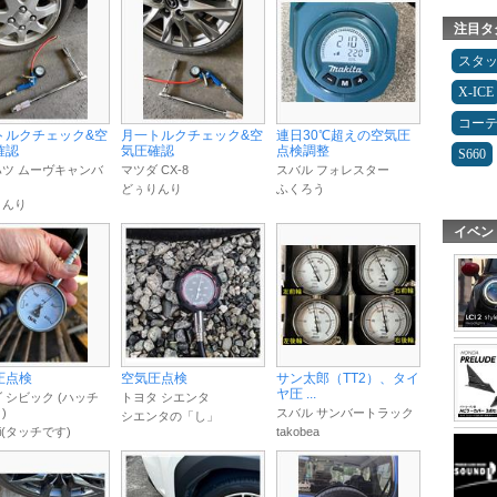
注目タ
スタ
X-ICE
コー
トルクチェック&空
月一トルクチェック&空
連日30℃超えの空気圧
確認
気圧確認
点検調整
S660
ツ ムーヴキャンバ
マツダ CX-8
スバル フォレスター
どぅりんり
ふくろう
りんり
イベン
圧点検
空気圧点検
サン太郎（TT2）、タイ
ヤ圧 ...
 シビック (ハッチ
トヨタ シエンタ
)
スバル サンバートラック
シエンタの「し」
chi(タッチです)
takobea