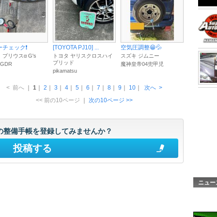
チェック❗️
[TOYOTA PJ10] ...
空気圧調整😁💦
 プリウスα G's
トヨタ ヤリスクロスハイ
スズキ ジムニー
ブリッド
GDR
魔神皇帝04兜甲児
pikamatsu
<
前へ
｜
1
｜
2
｜
3
｜
4
｜
5
｜
6
｜
7
｜
8
｜
9
｜
10
｜
次へ
>
<< 前の10ページ
｜
次の10ページ >>
の整備手帳を登録してみませんか？
投稿する
ニュー