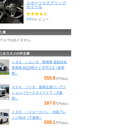
スポーツステアリング
ホイール
5件
のレビュー
た車
クルマはありません。
にオススメの中古車
トヨタ シエンタ 禁煙車 登録済未
使用車 純正9型ナビ ETC2.0（群馬
県）
355.9
万円
(税込)
スズキ ソリオ 後席左側ワンアク
ションパワースライドドア（大阪
府）
187.0
万円
(税込)
トヨタ ハイエースバン 内装アレ
ンジVer4（千葉県）
509.1
万円
(税込)