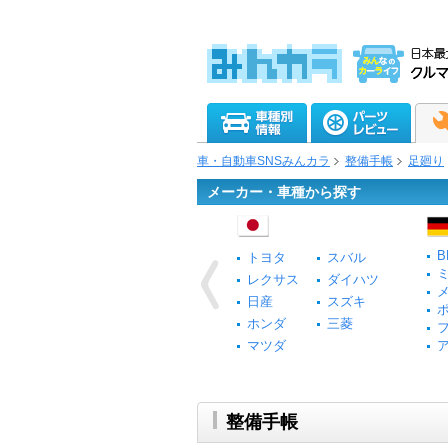
車・自動車SNSみんカラ
整備手帳
足廻り
メーカー・車種から探す
B
トヨタ
スバル
レクサス
ダイハツ
日産
スズキ
ホンダ
三菱
マツダ
整備手帳