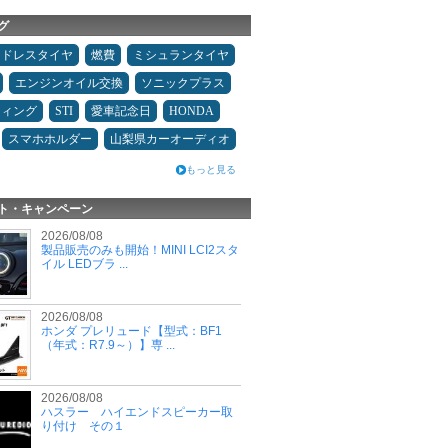
グ
ッドレスタイヤ
燃費
ミシュランタイヤ
エンジンオイル交換
ソニックプラス
ティング
STI
愛車記念日
HONDA
スマホホルダー
山梨県カーオーディオ
もっと見る
ト・キャンペーン
2026/08/08
製品販売のみも開始！MINI LCI2スタ
イル LEDブラ ...
2026/08/08
ホンダ プレリュード【型式：BF1
（年式：R7.9～）】専 ...
2026/08/08
ハスラー ハイエンドスピーカー取
り付け その１