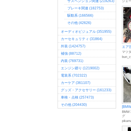
サスペンション関連 (219263)
ジェ
ブレーキ関連 (182753)
駆動系 (166566)
その他 (42626)
オーディオビジュアル (351955)
カーセキュリティ (31864)
外装 (1424757)
エア
マツダ
補強 (88712)
bun_c
内装 (769731)
エンジン廻り (1219002)
電装系 (702322)
カーケア (361107)
グッズ・アクセサリー (161233)
車検・点検 (257473)
その他 (204430)
[BMW 
BMW
グ
pikam