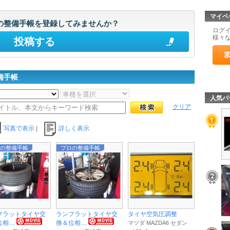
マイペ
の整備手帳を登録してみませんか？
ログ
様々
投稿する
備手帳
人気パ
クリア
写真で表示
|
詳しく表示
の整備手帳
プロの整備手帳
フラットタイヤ交
ランフラットタイヤ交
タイヤ空気圧調整
 ...
換＆位相 ...
マツダ MAZDA6 セダン