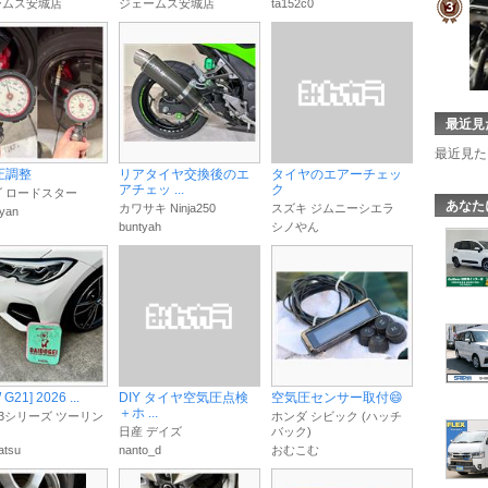
ームス安城店
ジェームス安城店
ta152c0
最近見
最近見た
圧調整
リアタイヤ交換後のエ
タイヤのエアーチェッ
アチェッ ...
ク
 ロードスター
あなた
カワサキ Ninja250
スズキ ジムニーシエラ
yan
buntyah
シノやん
G21] 2026 ...
DIY タイヤ空気圧点検
空気圧センサー取付😄
＋ホ ...
 3シリーズ ツーリン
ホンダ シビック (ハッチ
日産 デイズ
バック)
atsu
nanto_d
おむこむ