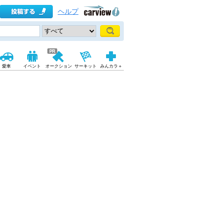
ヘルプ
愛車
イベント
オークション
サーキット
みんカラ＋