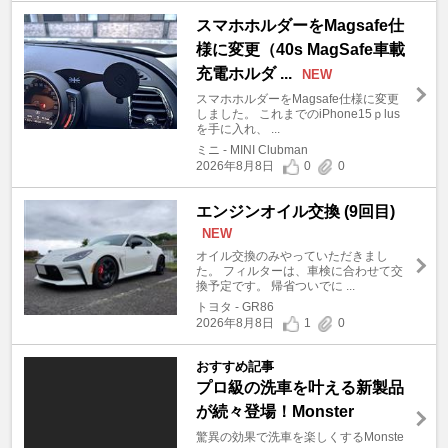
スマホホルダーをMagsafe仕
様に変更（40s MagSafe車載
充電ホルダ ...
NEW
スマホホルダーをMagsafe仕様に変更
しました。 これまでのiPhone15ｐlus
を手に入れ、 ...
ミニ - MINI Clubman
2026年8月8日
0
0
エンジンオイル交換 (9回目)
NEW
オイル交換のみやっていただきまし
た。 フィルターは、車検に合わせて交
換予定です。 帰省ついでに ...
トヨタ - GR86
2026年8月8日
1
0
おすすめ記事
プロ級の洗車を叶える新製品
が続々登場！Monster
驚異の効果で洗車を楽しくするMonste