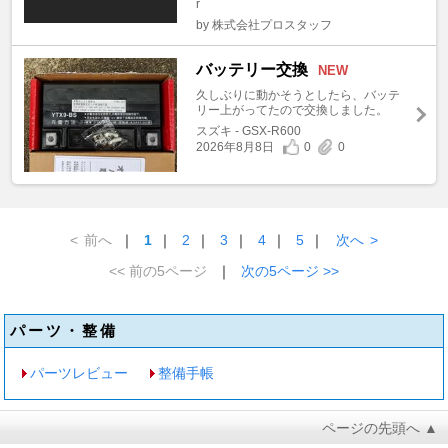
r
by 株式会社プロスタッフ
バッテリー交換
NEW
久しぶりに動かそうとしたら、バッテ
リー上がってたので交換しました。
スズキ - GSX-R600
2026年8月8日
0
0
<
前へ
｜
1
｜
2
｜
3
｜
4
｜
5
｜
次へ
>
<< 前の5ページ
｜
次の5ページ >>
パーツ・整備
パーツレビュー
整備手帳
ページの先頭へ ▲