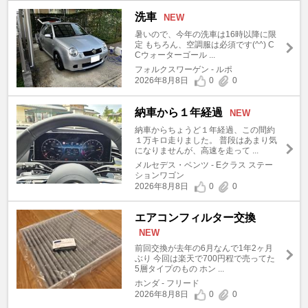
洗車
NEW
暑いので、今年の洗車は16時以降に限
定 もちろん、空調服は必須です(^^) C
Cウォーターゴール ...
フォルクスワーゲン - ルポ
2026年8月8日
0
0
納車から１年経過
NEW
納車からちょうど１年経過、この間約
１万キロ走りました。 普段はあまり気
になりませんが、高速を走って ...
メルセデス・ベンツ - Eクラス ステー
ションワゴン
2026年8月8日
0
0
エアコンフィルター交換
NEW
前回交換が去年の6月なんで1年2ヶ月
ぶり 今回は楽天で700円程で売ってた
5層タイプのもの ホン ...
ホンダ - フリード
2026年8月8日
0
0