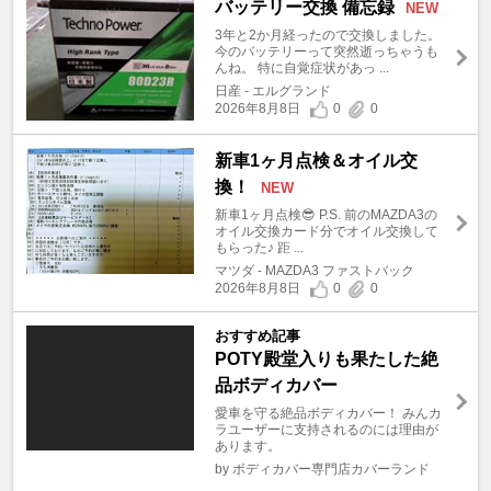
バッテリー交換 備忘録
NEW
3年と2か月経ったので交換しました。
今のバッテリーって突然逝っちゃうも
んね。 特に自覚症状があっ ...
日産 - エルグランド
2026年8月8日
0
0
新車1ヶ月点検＆オイル交
換！
NEW
新車1ヶ月点検😎 P.S. 前のMAZDA3の
オイル交換カード分でオイル交換して
もらった♪ 距 ...
マツダ - MAZDA3 ファストバック
2026年8月8日
0
0
おすすめ記事
POTY殿堂入りも果たした絶
品ボディカバー
愛車を守る絶品ボディカバー！ みんカ
ラユーザーに支持されるのには理由が
あります。
by ボディカバー専門店カバーランド