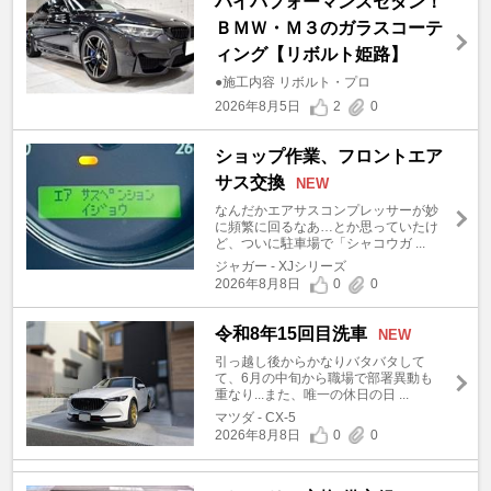
ハイパフォーマンスセダン！
ＢＭＷ・Ｍ３のガラスコーテ
ィング【リボルト姫路】
●施工内容 リボルト・プロ
2026年8月5日
2
0
ショップ作業、フロントエア
サス交換
NEW
なんだかエアサスコンプレッサーが妙
に頻繁に回るなあ…とか思っていたけ
ど、ついに駐車場で「シャコウガ ...
ジャガー - XJシリーズ
2026年8月8日
0
0
令和8年15回目洗車
NEW
引っ越し後からかなりバタバタして
て、6月の中旬から職場で部署異動も
重なり...また、唯一の休日の日 ...
マツダ - CX-5
2026年8月8日
0
0