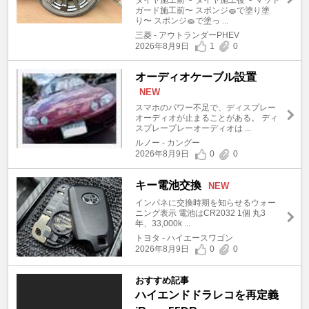
ガード施工前〜 スポンジ🧽で塗り塗
り〜 スポンジ🧽で塗っ ...
三菱 - アウトランダーPHEV
2026年8月9日
1
0
オーディオケーブル設置
NEW
スマホのパワー不足で、ディスプレー
オーディオが止まることがある。 ディ
スプレープレーオーディオは ...
ルノー - カングー
2026年8月9日
0
0
キー電池交換
NEW
インパネに交換時期を知らせるウォー
ニング表示 電池はCR2032 1個 丸3
年、33,000k ...
トヨタ - ハイエースワゴン
2026年8月9日
0
0
おすすめ記事
ハイエンドドラレコを再定義