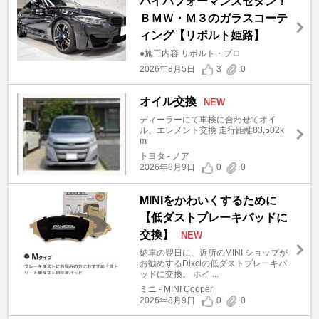
ハイパフォーマンスセダン！
ＢＭＷ・Ｍ３のガラスコーテ
ィング【リボルト姫路】
●施工内容 リボルト・プロ
2026年8月5日
3
0
オイル交換
NEW
ディーラーにて車検に合わせてオイ
ル、エレメント交換 走行距離83,502k
m
トヨタ - ノア
2026年8月9日
0
0
MINIをかわいくするために
【低ダストブレーキパッドに
交換】
NEW
納車の翌日に、近所のMINI ショップが
お勧めするDixclの低ダストブレーキパ
ッドに交換。 ホイ ...
ミニ - MINI Cooper
2026年8月9日
0
0