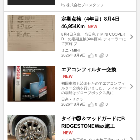
by 株式会社プロスタッフ
定期点検（4年目）8月4日
46,954Km
NEW
8月4日入庫 当日完了 MINI COOPER
D の定期点検(4年目)を ディーラーに
て実施 ブ ...
ミニ - MINI
2026年8月9日
0
0
エアコンフィルター交換
NEW
初回車検も済ませたのでエアコンフィ
ルター交換を行いました。 フィルター
の場所はグローブボックス奥に ...
日産 - サクラ
2026年8月9日
0
0
タイヤ🛞＆マッドガードにB
RIDGESTONEWax施工
NEW
タイヤ施工前〜 タイヤ施工後〜 マッド