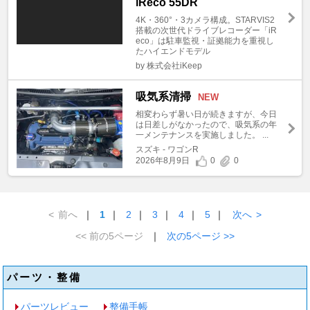
iReco 55DR
4K・360°・3カメラ構成。STARVIS2
搭載の次世代ドライブレコーダー「iR
eco」は駐車監視・証拠能力を重視し
たハイエンドモデル
by 株式会社iKeep
吸気系清掃
NEW
相変わらず暑い日が続きますが、今日
は日差しがなかったので、吸気系の年
一メンテナンスを実施しました。 ...
スズキ - ワゴンR
2026年8月9日
0
0
<
前へ
｜
1
｜
2
｜
3
｜
4
｜
5
｜
次へ
>
<< 前の5ページ
｜
次の5ページ >>
パーツ・整備
パーツレビュー
整備手帳