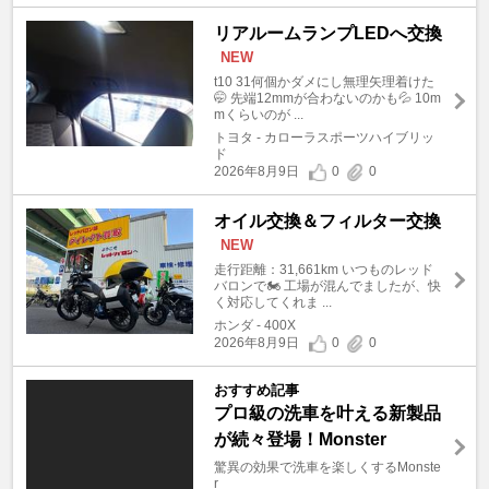
リアルームランプLEDへ交換
NEW
t10 31何個かダメにし無理矢理着けた
🤭 先端12mmが合わないのかも💦 10m
mくらいのが ...
トヨタ - カローラスポーツハイブリッ
ド
2026年8月9日
0
0
オイル交換＆フィルター交換
NEW
走行距離：31,661km いつものレッド
バロンで🏍️ 工場が混んでましたが、快
く対応してくれま ...
ホンダ - 400X
2026年8月9日
0
0
おすすめ記事
プロ級の洗車を叶える新製品
が続々登場！Monster
驚異の効果で洗車を楽しくするMonste
r