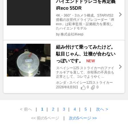
ハイエンドドラレコを再定義
iReco 55DR
4K・360°・3カメラ構成。STARVIS2
搭載の次世代ドライブレコーダー「iR
eco」は駐車監視・証拠能力を重視し
たハイエンドモデル
by 株式会社iKeep
組み付けて乗ってみたけど。
駄目じゃん、辻褄が合わない
っぽいです。
NEW
スペイシー125 ストライカーのファイ
ナルギアを直して、冷却系の不具合も
正常として、コレでようやく ...
ホンダ - スペイシー125ストライカー
2026年8月9日
0
0
<
前へ
｜
1
｜
2
｜
3
｜
4
｜
5
｜
次へ
>
<< 前の5ページ
｜
次の5ページ >>