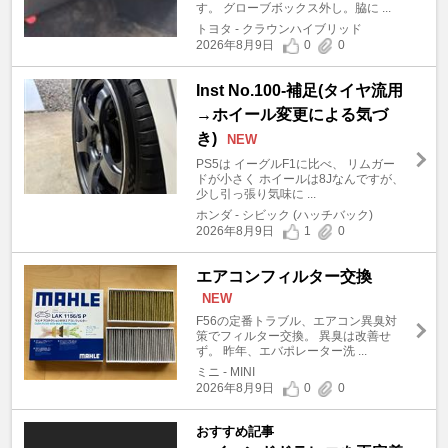
す。 グローブボックス外し。脇に ...
トヨタ - クラウンハイブリッド
2026年8月9日
0
0
Inst No.100-補足(タイヤ流用
→ホイール変更による気づ
き)
NEW
PS5は イーグルF1に比べ、 リムガー
ドが小さく ホイールは8Jなんですが、
少し引っ張り気味に ...
ホンダ - シビック (ハッチバック)
2026年8月9日
1
0
エアコンフィルター交換
NEW
F56の定番トラブル、エアコン異臭対
策でフィルター交換。 異臭は改善せ
ず。 昨年、エバポレーター洗 ...
ミニ - MINI
2026年8月9日
0
0
おすすめ記事