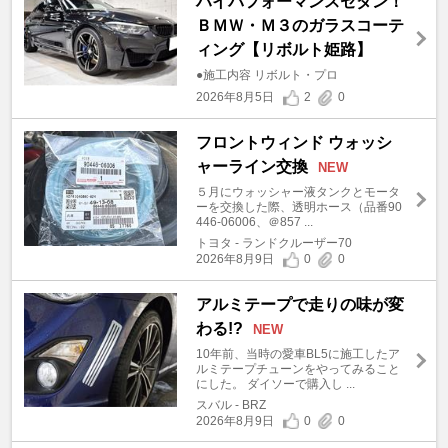
ハイパフォーマンスセダン！
ＢＭＷ・Ｍ３のガラスコーテ
ィング【リボルト姫路】
●施工内容 リボルト・プロ
2026年8月5日
2
0
フロントウィンド ウォッシ
ャーライン交換
NEW
５月にウォッシャー液タンクとモータ
ーを交換した際、透明ホース（品番90
446-06006、＠857 ...
トヨタ - ランドクルーザー70
2026年8月9日
0
0
アルミテープで走りの味が変
わる!?
NEW
10年前、当時の愛車BL5に施工したア
ルミテープチューンをやってみること
にした。 ダイソーで購入し ...
スバル - BRZ
2026年8月9日
0
0