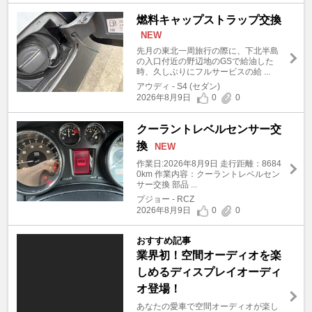
燃料キャップストラップ交換
NEW
先月の東北一周旅行の際に、下北半島
の入口付近の野辺地のGSで給油した
時、久しぶりにフルサービスの給 ...
アウディ - S4 (セダン)
2026年8月9日
0
0
クーラントレベルセンサー交
換
NEW
作業日:2026年8月9日 走行距離：8684
0km 作業内容：クーラントレベルセン
サー交換 部品 ...
プジョー - RCZ
2026年8月9日
0
0
おすすめ記事
業界初！空間オーディオを楽
しめるディスプレイオーディ
オ登場！
あなたの愛車で空間オーディオが楽し