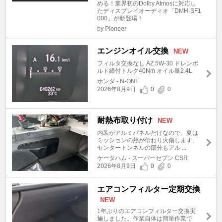
める！業界初のDolby Atmosに対応し
たディスプレイオーディオ「DMH-SF1
000」が新登場！
by Pioneer
エンジンオイル交換
NEW
フィルタ交換なし AZ 5W-30 ドレンボ
ルト締付トルク40Nm オイル量2.4L
ホンダ - N-ONE
2026年8月9日
0
0
耐熱布取り付け
NEW
内装がアルミパネルだけなので、夏は
ミッションの熱が伝わり火傷します。
センタートンネルの部分もアル ...
ケータハム - スーパーセブン CSR
2026年8月9日
0
0
エアコンフィルター定期交換
NEW
1年ぶりのエアコンフィルター交換実
施しました。作業自体は簡単作業で