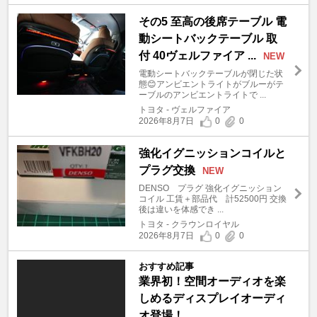
その5 至高の後席テーブル 電
動シートバックテーブル 取
付 40ヴェルファイア ...
NEW
電動シートバックテーブルが閉じた状
態😊アンビエントライトがブルーがテ
ーブルのアンビエントライトで ...
トヨタ - ヴェルファイア
2026年8月7日
0
0
強化イグニッションコイルと
プラグ交換
NEW
DENSO プラグ 強化イグニッション
コイル 工賃＋部品代 計52500円 交換
後は違いを体感でき ...
トヨタ - クラウンロイヤル
2026年8月7日
0
0
おすすめ記事
業界初！空間オーディオを楽
しめるディスプレイオーディ
オ登場！