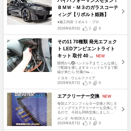
ハイパフォーマンスセダン！
ＢＭＷ・Ｍ３のガラスコーテ
ィング【リボルト姫路】
●施工内容 リボルト・プロ
2026年8月5日
2
0
その11 70種類 発光エフェク
ト LEDアンビエントライト
キット 取付 40 ...
NEW
隙間から🛞ハンドル下まで こんな感じ
で配線を通します☺️ ハンドル下まで配
線が来たら 付属の👟 ...
トヨタ - ヴェルファイア
2026年8月7日
0
0
エアクリーナー交換
NEW
毎回エアコンフィルター交換と同じタ
イミングでエアクリーナーも交換して
るので、今回も同時交換しました ...
ホンダ - N-BOXカスタム
2026年8月7日
2
0