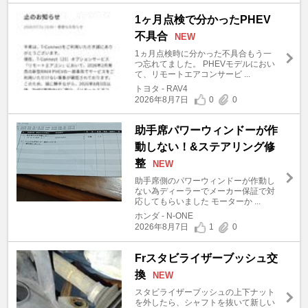
1ヶ月点検で分かったPHEV
不具合
NEW
1ヵ月点検時に分かった不具合もう一
つ忘れてました。 PHEVモデルにおい
て、リモートエアコンサービ ...
トヨタ - RAV4
2026年8月7日
0
0
助手席パワーウィンドーが作
動しない！&ステアリング修
整
NEW
助手席側のパワーウィンドーが作動し
ない為ディーラーでメーカー保証で対
応してもらいました モーターか ...
ホンダ - N-ONE
2026年8月7日
1
0
Frスタビライザーブッシュ交
換
NEW
スタビライザーブッシュの上下ナット
を外したら、シャフトを抜いて新しい