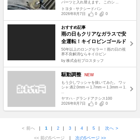
パーツと入れ替えます。 このシ ...
トヨタ - サクシードバン
2026年8月7日
0
0
おすすめ記事
雨の日もクリアなガラスで安
全運転！キイロビンゴールド
50年以上のロングセラー！雨の日の視
界不良解消ならキイロビン
by 株式会社プロスタッフ
駆動調整
NEW
もう少しワッシャを抜いてみた。 ワッ
シャ:表2.0mm ⇨ 1.7mm ⇨ 1.3mm ⇨ 1.
...
ヤマハ - グランドアクシス100
2026年8月7日
0
0
<
前へ
｜
1
｜
2
｜
3
｜
4
｜
5
｜
次へ
>
<< 前の5ページ
｜
次の5ページ >>