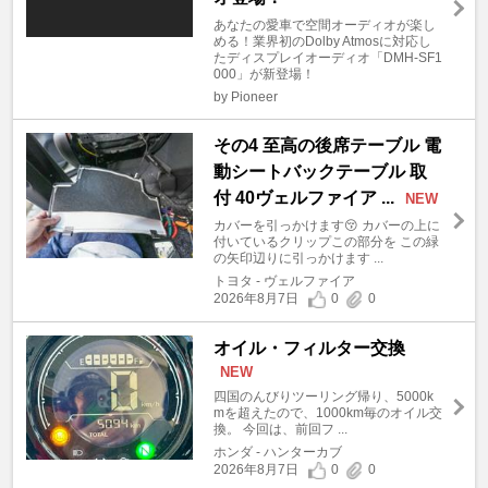
あなたの愛車で空間オーディオが楽し
める！業界初のDolby Atmosに対応し
たディスプレイオーディオ「DMH-SF1
000」が新登場！
by Pioneer
その4 至高の後席テーブル 電
動シートバックテーブル 取
付 40ヴェルファイア ...
NEW
カバーを引っかけます😚 カバーの上に
付いているクリップこの部分を この緑
の矢印辺りに引っかけます ...
トヨタ - ヴェルファイア
2026年8月7日
0
0
オイル・フィルター交換
NEW
四国のんびりツーリング帰り、5000k
mを超えたので、1000km毎のオイル交
換。 今回は、前回フ ...
ホンダ - ハンターカブ
2026年8月7日
0
0