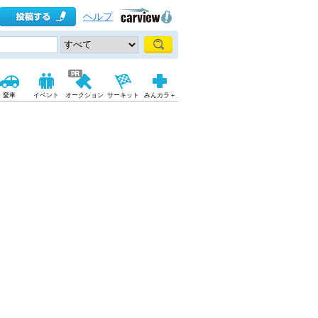
ヘルプ
愛車
イベント
オークション
サーキット
みんカラ＋