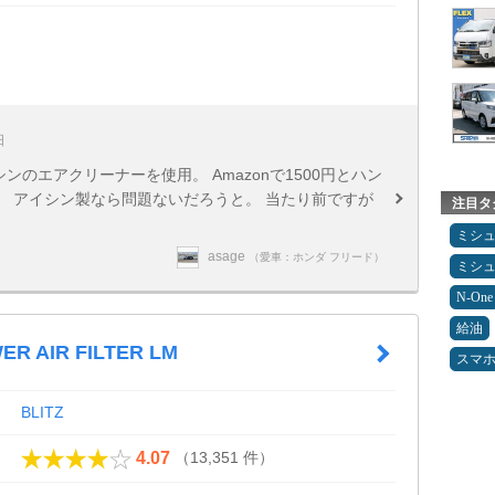
日
ンのエアクリーナーを使用。 Amazonで1500円とハン
 アイシン製なら問題ないだろうと。 当たり前ですが
注目タ
ミシ
asage
（愛車：ホンダ フリード）
ミシ
N-One
給油
ER AIR FILTER LM
スマ
BLITZ
（13,351 件）
4.07