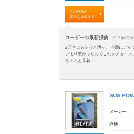
この商品の
価格を比較する
ユーザーの最新投稿
2026年8月8
2万キロも使うと汚く。 今回はアイシ
プより安かったのでこれをチョイス。
ちゃんと装着 ...
SUS POW
メーカー
評価