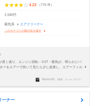
（770 件）
4.23
2,580円
吸気系
エアクリーナー
このカテゴリの取付店を探す
日
が遅く成り、エンジン回転・CVT・吸気が、明らかにバ
ルターをエアーで吹いて見たら少し改善し、エアーフィル
Mamo345
（愛車：スバル ステラ）
リーナー