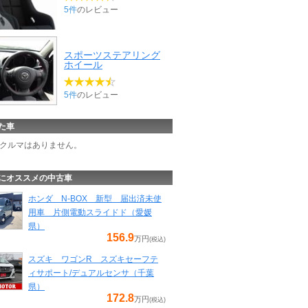
5件
のレビュー
スポーツステアリング
ホイール
5件
のレビュー
た車
クルマはありません。
にオススメの中古車
ホンダ N-BOX 新型 届出済未使
用車 片側電動スライドド（愛媛
県）
156.9
万円
(税込)
スズキ ワゴンR スズキセーフテ
ィサポート/デュアルセンサ（千葉
県）
172.8
万円
(税込)