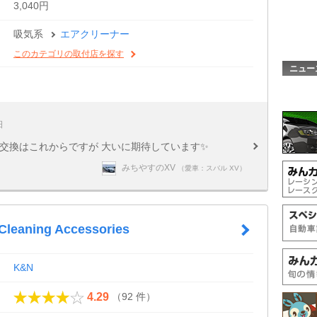
3,040円
吸気系
エアクリーナー
このカテゴリの取付店を探す
ニュー
日
 交換はこれからですが 大いに期待しています✨
みちやすのXV
（愛車：スバル XV）
r Cleaning Accessories
K&N
（92 件）
4.29