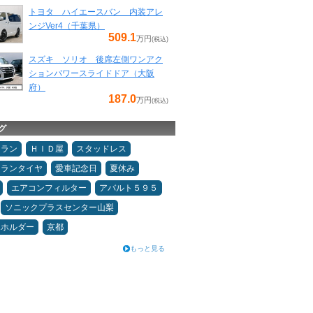
トヨタ ハイエースバン 内装アレ
ンジVer4（千葉県）
509.1
万円
(税込)
スズキ ソリオ 後席左側ワンアク
ションパワースライドドア（大阪
府）
187.0
万円
(税込)
グ
ュラン
ＨＩＤ屋
スタッドレス
ュランタイヤ
愛車記念日
夏休み
エアコンフィルター
アバルト５９５
ソニックプラスセンター山梨
ホホルダー
京都
もっと見る