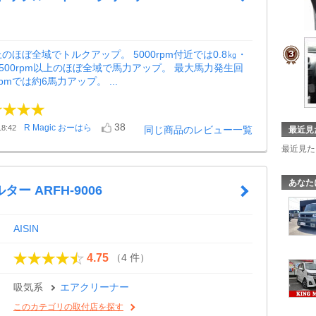
以上のほぼ全域でトルクアップ。 5000rpm付近では0.8㎏・
3500rpm以上のほぼ全域で馬力アップ。 最大馬力発生回
rpmでは約6馬力アップ。 ...
38
R Magic おーはら
8:42
同じ商品のレビュー一覧
最近見
最近見た
あなた
ー ARFH-9006
AISIN
（4 件）
4.75
吸気系
エアクリーナー
このカテゴリの取付店を探す