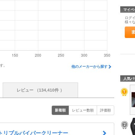
マイペ
ログ
様々
す。
他のメーカーから探す
人気パ
レビュー
（134,410件 ）
新着順
レビュー数順
評価順
ic トリプルパイパークリーナー