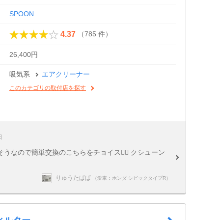
SPOON
（785 件）
4.37
26,400円
吸気系
エアクリーナー
このカテゴリの取付店を探す
日
なので簡単交換のこちらをチョイス💁‍♀️ クシューン
りゅうたぱぱ
（愛車：ホンダ シビックタイプR）