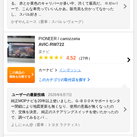
る。 赤とか黄色のキャリパーが多い中、渋くて最高だ。 ※ガ○バ
ーで、こんな車売っていいんかあ。販売員も分かってなかった
し、 スバル好き ...
かずやんエース
（愛車：スバル レヴォーグ）
PIONEER / carrozzeria
AVIC-RW722
楽ナビ
4.52
（27件）
カーナビ
インダッシュ
この商品の
価格を比較する
このカテゴリの取付店を探す
ユーザーの最新投稿
2026年8月7日
純正MOPナビを20年以上使いました。Ｇ-ＢＯＯＫサポートセンタ
ー閉鎖により地図更新も無くなり、使用の意義が無くなったの
で、交換を決意。 純正のステアリングスイッチを使いたかったの
で、調べてみるとパ ...
よしにゃん@
（愛車：トヨタ ラクティス）