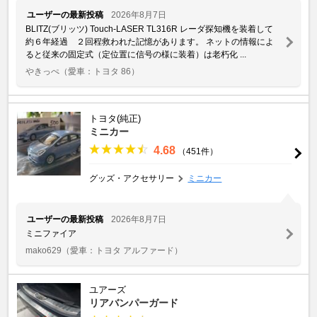
ユーザーの最新投稿
2026年8月7日
BLITZ(ブリッツ) Touch-LASER TL316R レーダ探知機を装着して
約６年経過 ２回程救われた記憶があります。 ネットの情報によ
ると従来の固定式（定位置に信号の様に装着）は老朽化 ...
やきっぺ
（愛車：トヨタ 86）
トヨタ(純正)
ミニカー
4.68
（451件）
グッズ・アクセサリー
ミニカー
ユーザーの最新投稿
2026年8月7日
ミニファイア
mako629
（愛車：トヨタ アルファード）
ユアーズ
リアバンパーガード