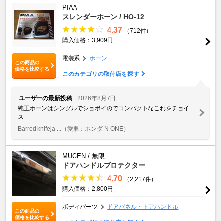
PIAA
スレンダーホーン / HO-12
4.37
（712件）
購入価格：3,909円
電装系
ホーン
この商品の
価格を比較する
このカテゴリの取付店を探す
ユーザーの最新投稿
2026年8月7日
純正ホーンはシングルでショボイのでコンパクトなこれをチョイ
ス
Barred knifeja ...
（愛車：ホンダ N-ONE）
MUGEN / 無限
ドアハンドルプロテクター
4.70
（2,217件）
購入価格：2,800円
ボディパーツ
ドアパネル・ドアハンドル
この商品の
価格を比較する