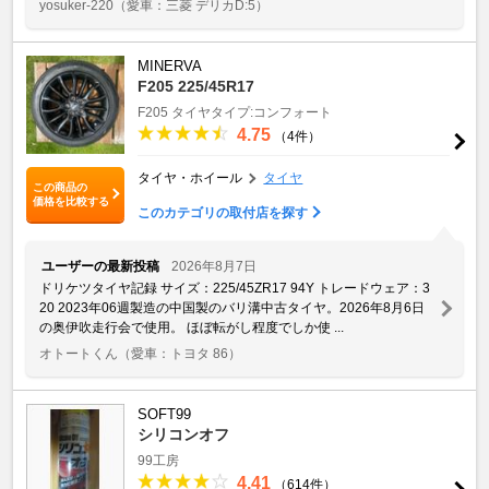
yosuker-220
（愛車：三菱 デリカD:5）
MINERVA
F205 225/45R17
F205
タイヤタイプ:コンフォート
4.75
（4件）
タイヤ・ホイール
タイヤ
この商品の
価格を比較する
このカテゴリの取付店を探す
ユーザーの最新投稿
2026年8月7日
ドリケツタイヤ記録 サイズ：225/45ZR17 94Y トレードウェア：3
20 2023年06週製造の中国製のバリ溝中古タイヤ。2026年8月6日
の奥伊吹走行会で使用。 ほぼ転がし程度でしか使 ...
オトートくん
（愛車：トヨタ 86）
SOFT99
シリコンオフ
99工房
4.41
（614件）