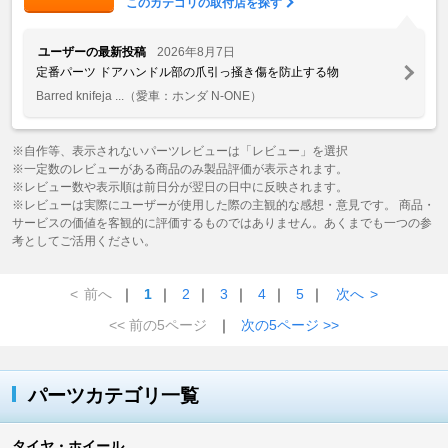
このカテゴリの取付店を探す
ユーザーの最新投稿
2026年8月7日
定番パーツ ドアハンドル部の爪引っ掻き傷を防止する物
Barred knifeja ...
（愛車：ホンダ N-ONE）
※自作等、表示されないパーツレビューは「レビュー」を選択
※一定数のレビューがある商品のみ製品評価が表示されます。
※レビュー数や表示順は前日分が翌日の日中に反映されます。
※レビューは実際にユーザーが使用した際の主観的な感想・意見です。 商品・
サービスの価値を客観的に評価するものではありません。あくまでも一つの参
考としてご活用ください。
<
前へ
｜
1
｜
2
｜
3
｜
4
｜
5
｜
次へ
>
<< 前の5ページ
｜
次の5ページ >>
パーツカテゴリ一覧
タイヤ・ホイール