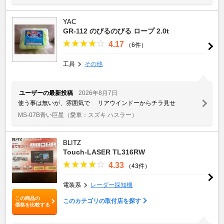
YAC
GR-112 のびるのびる ロープ 2.0t
4.17
（6件）
工具
その他
ユーザーの最新投稿
2026年8月7日
使う事は無いが、雰囲気で リアウインドーからチラ見せ
MS-07B青い巨星
（愛車：スズキ ハスラー）
BLITZ
Touch-LASER TL316RW
4.33
（43件）
電装系
レーダー探知機
この商品の
このカテゴリの取付店を探す
価格を比較する