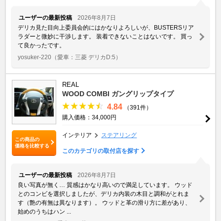
ユーザーの最新投稿
2026年8月7日
デリカ見た目向上委員会的にはかなりよろしいが、BUSTERSリア
ラダーと微妙に干渉します。 装着できないことはないです。 買っ
て良かったです。
yosuker-220
（愛車：三菱 デリカD:5）
REAL
WOOD COMBI ガングリップタイプ
4.84
（391件）
購入価格：34,000円
インテリア
ステアリング
この商品の
価格を比較する
このカテゴリの取付店を探す
ユーザーの最新投稿
2026年8月7日
良い写真が無く… 質感はかなり高いので満足しています。 ウッド
とのコンビを選択しましたが、デリカ内装の木目と調和がとれま
す（艶の有無は異なります）。 ウッドと革の滑り方に差があり、
始めのうちはハン ...