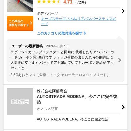
4.71
（72件）
ボディパーツ
カーゴステップパネル/リアバンパーステップガ
この商品の
ード
価格を比較する
このカテゴリの取付店を探す
ユーザーの最新投稿
2026年8月7日
ラゲッジスカッフプロテクター と同時に 装着したリアバンパーガ
ード(カーボン調) 商品です ラゲッジ荷物の出し入れ時の傷防止に
大変役に立ちます バックドアを閉めていてもカーボン製品が アク
セントと ...
3.5Gあおケンタ
（愛車：トヨタ カローラクロスハイブリッド）
株式会社阿部商会
AUTOSTRADA MODENA、今ここに完全復
活
オススメ記事
AUTOSTRADA MODENA、今ここに完全復活