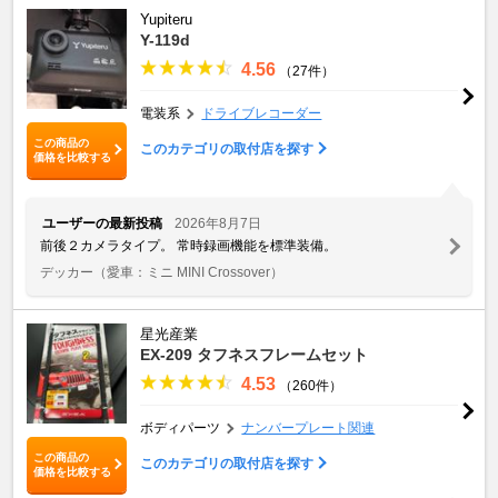
Yupiteru
Y-119d
4.56
（27件）
電装系
ドライブレコーダー
この商品の
このカテゴリの取付店を探す
価格を比較する
ユーザーの最新投稿
2026年8月7日
前後２カメラタイプ。 常時録画機能を標準装備。
デッカー
（愛車：ミニ MINI Crossover）
星光産業
EX-209 タフネスフレームセット
4.53
（260件）
ボディパーツ
ナンバープレート関連
この商品の
このカテゴリの取付店を探す
価格を比較する