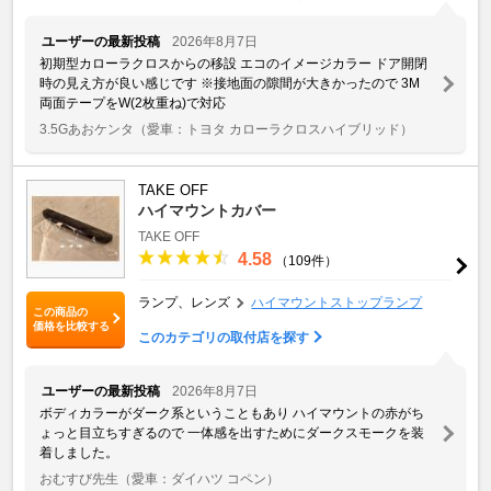
ユーザーの最新投稿
2026年8月7日
初期型カローラクロスからの移設 エコのイメージカラー ドア開閉
時の見え方が良い感じです ※接地面の隙間が大きかったので 3M
両面テープをW(2枚重ね)で対応
3.5Gあおケンタ
（愛車：トヨタ カローラクロスハイブリッド）
TAKE OFF
ハイマウントカバー
TAKE OFF
4.58
（109件）
ランプ、レンズ
ハイマウントストップランプ
この商品の
価格を比較する
このカテゴリの取付店を探す
ユーザーの最新投稿
2026年8月7日
ボディカラーがダーク系ということもあり ハイマウントの赤がち
ょっと目立ちすぎるので 一体感を出すためにダークスモークを装
着しました。
おむすび先生
（愛車：ダイハツ コペン）