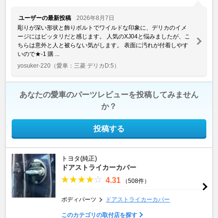
ユーザーの最新投稿
2026年8月7日
彫りが深い形状と飾りボルトでワイルドな印象に、デリカのイメ
ージにはピッタリだと感じます。 人気のXJ04と悩みましたが、こ
ちらは意外と人と被らない気がします。 表面に汚れが付着しやす
いので★-1 購 ...
yosuker-220
（愛車：三菱 デリカD:5）
あなたの愛車のパーツレビューを投稿してみません
か？
投稿する
トヨタ(純正)
ドアストライカーカバー
4.31
（508件）
ボディパーツ
ドアストライカーカバー
このカテゴリの取付店を探す