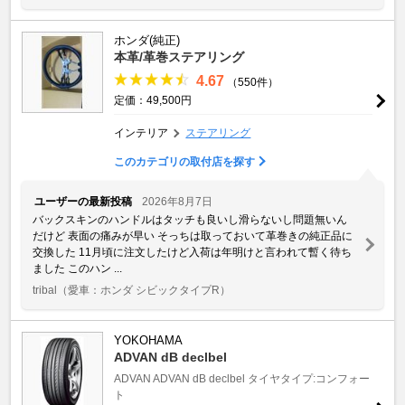
ホンダ(純正)
本革/革巻ステアリング
4.67
（550件）
定価：49,500円
インテリア
ステアリング
このカテゴリの取付店を探す
ユーザーの最新投稿
2026年8月7日
バックスキンのハンドルはタッチも良いし滑らないし問題無いん
だけど 表面の痛みが早い そっちは取っておいて革巻きの純正品に
交換した 11月頃に注文したけど入荷は年明けと言われて暫く待ち
ました このハン ...
tribal
（愛車：ホンダ シビックタイプR）
YOKOHAMA
ADVAN dB declbel
ADVAN
ADVAN dB declbel
タイヤタイプ:コンフォー
ト