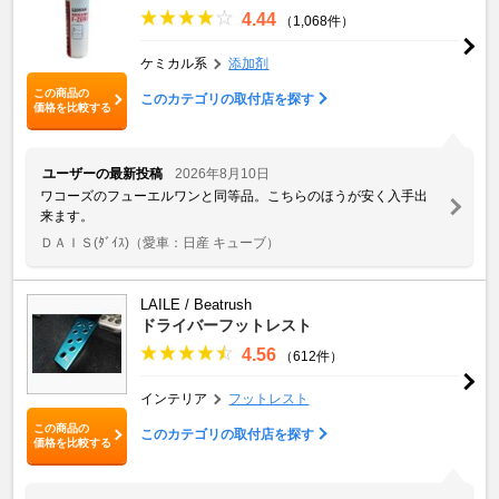
4.44
（1,068件）
ケミカル系
添加剤
この商品の
このカテゴリの取付店を探す
価格を比較する
ユーザーの最新投稿
2026年8月10日
ワコーズのフューエルワンと同等品。こちらのほうが安く入手出
来ます。
ＤＡＩＳ(ﾀﾞｲｽ)
（愛車：日産 キューブ）
LAILE / Beatrush
ドライバーフットレスト
4.56
（612件）
インテリア
フットレスト
この商品の
このカテゴリの取付店を探す
価格を比較する