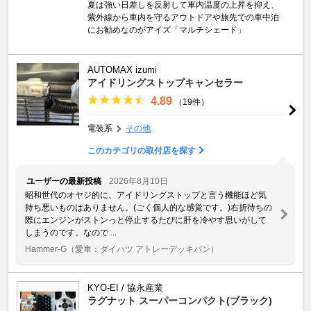
夏は強い日差しを反射して車内温度の上昇を抑え、
紫外線から車内を守るアウトドアや旅先での車中泊
にお勧めなのがアイズ「マルチシェード」
AUTOMAX izumi
アイドリングストップキャンセラー
4.89
（19件）
電装系
その他
このカテゴリの取付店を探す
ユーザーの最新投稿
2026年8月10日
昭和世代のオヤジ的に、アイドリングストップと言う機能ほど気
持ち悪いものはありません。(ごく個人的な感覚です。)右折待ちの
際にエンジンがストンっと停止するたびに肝を冷やす思いがして
しまうのです。なので ...
Hammer-G
（愛車：ダイハツ アトレーデッキバン）
KYO-EI / 協永産業
ラグナット スーパーコンパクト(ブラック)