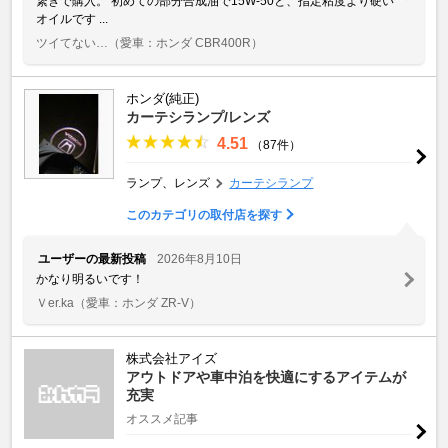
繋ぎで購入。 初めての部分合成油で15W-50と、指定粘度より硬い
オイルです ...
ツイてない…
（愛車：ホンダ CBR400R）
ホンダ(純正)
カーテシランプ/レンズ
4.51
（87件）
ランプ、レンズ
カーテシランプ
このカテゴリの取付店を探す
ユーザーの最新投稿
2026年8月10日
かなり明るいです！
Ｖer.ka
（愛車：ホンダ ZR-V）
株式会社アイズ
アウトドアや車中泊を快適にするアイテムが
充実
オススメ記事