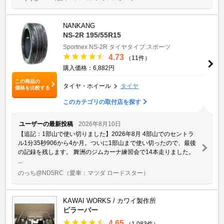
NANKANG
NS-2R 195/55R15
Sportnex
NS-2R
タイヤタイプ:スポーツ
4.73
（11件）
購入価格：6,882円
この商品の
タイヤ・ホイール
タイヤ
価格を比較する
このカテゴリの取付店を探す
ユーザーの最新投稿
2026年8月10日
【追記：1部山で使い切りました】2026年8月 4部山でのセントラ
ル1分35秒906から4か月。ついに1部山まで使い切ったので、最後
の記録を残します。 舞洲のジムカーナ練習会で14本走りました。
...
のっち@ND5RC
（愛車：マツダ ロードスター）
KAWAI WORKS / カワイ製作所
ピラーバー
4.65
（1,083件）