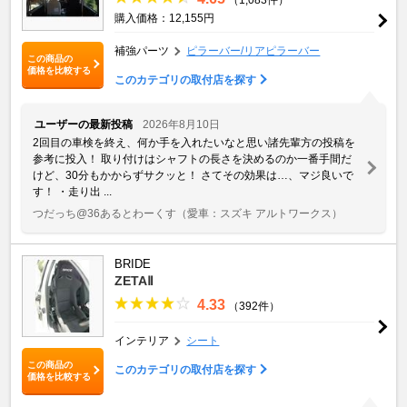
購入価格：12,155円
補強パーツ
ピラーバー/リアピラーバー
この商品の
価格を比較する
このカテゴリの取付店を探す
ユーザーの最新投稿
2026年8月10日
2回目の車検を終え、何か手を入れたいなと思い諸先輩方の投稿を
参考に投入！ 取り付けはシャフトの長さを決めるのか一番手間だ
けど、30分もかからずサクッと！ さてその効果は…、マジ良いで
す！ ・走り出 ...
つだっち@36あるとわーくす
（愛車：スズキ アルトワークス）
BRIDE
ZETAⅡ
4.33
（392件）
インテリア
シート
この商品の
このカテゴリの取付店を探す
価格を比較する