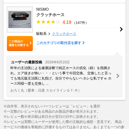
NISMO
クラッチホース
4.19
（147件）
駆動系
クラッチホース
この商品の
このカテゴリの取付店を探す
価格を比較する
ユーザーの最新投稿
2026年8月10日
昨年の主治医による健康診断で純正ホースの劣化（錆）を指摘さ
れ。エア抜きが怖い・・・という事で今回交換。 交換したと言っ
ても地元版主治医に丸投げ。自分でやらないヘタレな私ですｗ ホ
ース同様一度も交換し ...
おろく丸
（愛車：日産 スカイラインＧＴ‐Ｒ）
※自作等、表示されないパーツレビューは「レビュー」を選択
※一定数のレビューがある商品のみ製品評価が表示されます。
※レビュー数や表示順は前日分が翌日の日中に反映されます。
※レビューは実際にユーザーが使用した際の主観的な感想・意見です。 商品・
サービスの価値を客観的に評価するものではありません。あくまでも一つの参