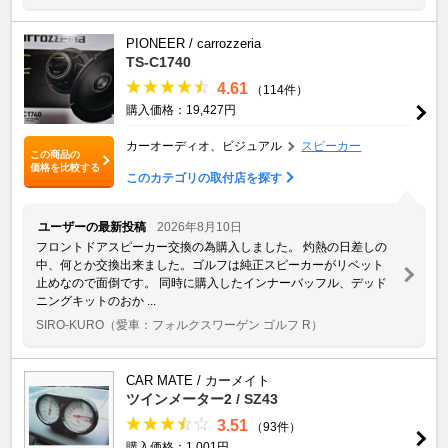
PIONEER / carrozzeria
TS-C1740
4.61
（114件）
購入価格：19,427円
カーオーディオ、ビジュアル
スピーカー
この商品の
価格を比較する
このカテゴリの取付店を探す
ユーザーの最新投稿
2026年8月10日
フロントドアスピーカー交換の為購入しました。 灼熱の日差しの
中、何とか交換出来ました。ゴルフは純正スピーカーがリベット
止めなので面倒です。 同時に購入したインナーバッフル、デッド
ニングキットのおか ...
SIRO-KURO
（愛車：フォルクスワーゲン ゴルフ R）
CAR MATE / カーメイト
ツインメーター2 / SZ43
3.51
（93件）
購入価格：1,001円