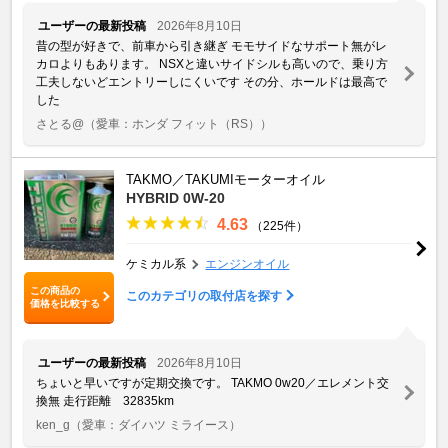
ユーザーの最新投稿
2026年8月10日
昔の型が好きで、前車から引き継ぎ モモサイドなサポート無がレ
カロよりもあります。 NSXと違いサイドシルも高いので、乗り方
工夫しないどエントリーしにくいです その分、ホールドは最高で
した
さとる@
（愛車：ホンダ フィット（RS））
TAKMO／TAKUMIモーターオイル
HYBRID 0W-20
4.63
（225件）
ケミカル系
エンジンオイル
この商品の
このカテゴリの取付店を探す
価格を比較する
ユーザーの最新投稿
2026年8月10日
ちょいと早いですが定期交換です。 TAKMO 0w20／エレメント交
換無 走行距離 32835km
ken_g
（愛車：ダイハツ ミライース）