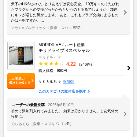
天下のHKSなので、とりあえずは安心安全。 10万キロのくたびれ
たプラグからの交換だったからというのもあるでしょうが、加速
にキレが増した気がします。 あと、これもプラグ交換によるもの
かは不明ですが、 ...
マサミ=ゾルディック
（愛車：スバル BRZ）
MORIDRIVE / ルート産業
モリドライブ Kスペシャル
モリドライブ
4.22
（246件）
購入価格：980円
この商品の
ケミカル系
添加剤
価格を比較する
このカテゴリの取付店を探す
ユーザーの最新投稿
2026年8月10日
初めて添加剤入れてみました。 効果は分かりません。まあ気休め
程度に。
でぃあくら
（愛車：スズキ ワゴンR）