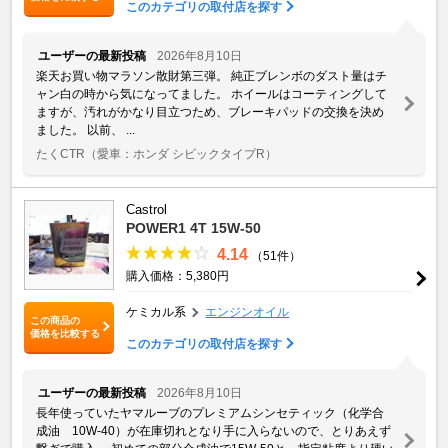
このカテゴリの取付店を探す
ユーザーの最新投稿
2026年8月10日
楽天お買い物マラソン散財第三弾。 純正ブレンボのダスト量はチ
ャン白の時から気になってました。 ホイールはコーティングして
ますが、汚れがかなり目立つため、ブレーキパッドの交換を決め
ました。 以前、 ...
たくCTR
（愛車：ホンダ シビックタイプR）
Castrol
POWER1 4T 15W-50
4.14
（51件）
購入価格：5,380円
ケミカル系
エンジンオイル
この商品の
価格を比較する
このカテゴリの取付店を探す
ユーザーの最新投稿
2026年8月10日
長年使っていたヤマルーブのプレミアムシンセティック（化学合
成油 10W-40）が在庫切れとなり手に入らないので、とりあえず