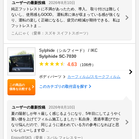
ユーザーの最新投稿
2026年8月10日
純正フットレストに不満があったため、導入。 取り付けは難しく
ないし、使用感もGOOD。 運転席に体が収まっている感が強くな
り、運転の楽しく正確になるし、疲労の軽減が期待できる。 私は
フットレストま ...
こんにゃく
（愛車：スズキ スイフトスポーツ）
Sylphide（シルフィード） / IKC
Sylphide SC-7030
4.63
（106件）
ボディパーツ
カーフィルム/スモークフィルム
この商品の
このカテゴリの取付店を探す
価格を比較する
ユーザーの最新投稿
2026年8月10日
夏の陽射しが年々厳しく感じるようになり、5年目にしてようやく
重い腰を上げてフィルム施工しました✨ 私自身、透過率選びでか
なり悩んだので、同じように迷われている方の参考になればと思
いレビューします😊 ...
Enjoy@SK5
（愛車：スバル フォレスター）