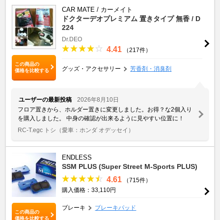
CAR MATE / カーメイト
ドクターデオプレミアム 置きタイプ 無香 / D
224
Dr.DEO
4.41
（217件）
この商品の
グッズ・アクセサリー
芳香剤・消臭剤
価格を比較する
ユーザーの最新投稿
2026年8月10日
フロア置きから、ホルダー置きに変更しました。お得？な2個入り
を購入しました。 中身の確認が出来るように見やすい位置に！
RC-T.egc トシ
（愛車：ホンダ オデッセイ）
ENDLESS
SSM PLUS (Super Street M-Sports PLUS)
4.61
（715件）
購入価格：33,110円
ブレーキ
ブレーキパッド
この商品の
価格を比較する