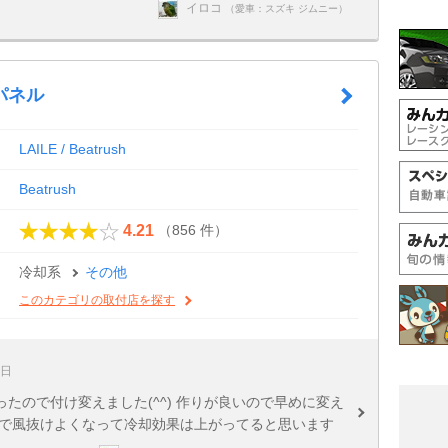
イロコ
（愛車：スズキ ジムニー）
パネル
LAILE / Beatrush
Beatrush
（856 件）
4.21
冷却系
その他
このカテゴリの取付店を探す
1日
たので付け変えました(^^) 作りが良いので早めに変え
ので風抜けよくなって冷却効果は上がってると思います