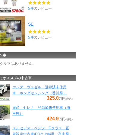
5件
のレビュー
SE
5件
のレビュー
た車
クルマはありません。
にオススメの中古車
ホンダ ヴェゼル 登録済未使用
車 ホンダセンシング（香川県）
325.0
万円
(税込)
日産 セレナ 登録済未使用車（埼
玉県）
424.9
万円
(税込)
メルセデス・ベンツ Gクラス 正
規認定中古車/EQケア継承（富山県）