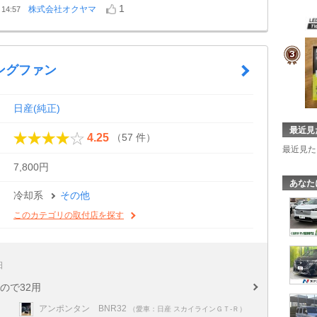
1
株式会社オクヤマ
14:57
ングファン
日産(純正)
最近見
（57 件）
4.25
最近見た
7,800円
あなた
冷却系
その他
このカテゴリの取付店を探す
日
ので32用
アンポンタン BNR32
（愛車：日産 スカイラインＧＴ‐Ｒ）