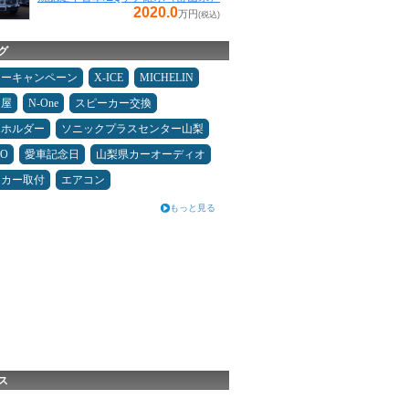
2020.0
万円
(税込)
グ
ターキャンペーン
X-ICE
MICHELIN
Ｄ屋
N-One
スピーカー交換
ホホルダー
ソニックプラスセンター山梨
MO
愛車記念日
山梨県カーオーディオ
ーカー取付
エアコン
もっと見る
ス