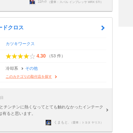
ｺｺﾅｯﾂ
（愛車：スバル インプレッサ WRX STI）
ードクロス
カツキワークス
（53 件）
4.30
冷却系
その他
このカテゴリの取付店を探す
2日
だとチンチンに熱くなってとても触れなかったインテーク
は有ると思います。
くまもと.
（愛車：トヨタ ヤリス）