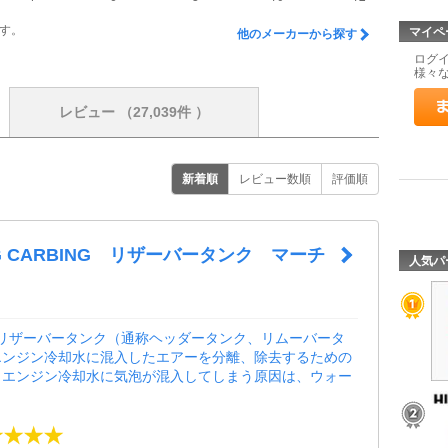
す。
マイペ
他のメーカーから探す
ログ
様々
レビュー
（27,039件 ）
新着順
レビュー数順
評価順
NG CARBING リザーバータンク マーチ
人気パ
NGリザーバータンク（通称ヘッダータンク、リムーバータ
エンジン冷却水に混入したエアーを分離、除去するための
。エンジン冷却水に気泡が混入してしまう原因は、ウォー