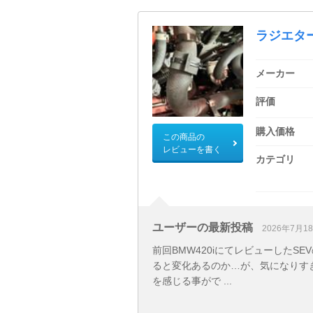
ラジエタ
メーカー
評価
購入価格
この商品の
レビューを書く
カテゴリ
ユーザーの最新投稿
2026年7月1
前回BMW420iにてレビューしたS
ると変化あるのか…が、気になりすぎて
を感じる事がで ...