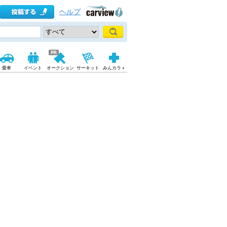
ヘルプ
愛車
イベント
オークション
サーキット
みんカラ＋