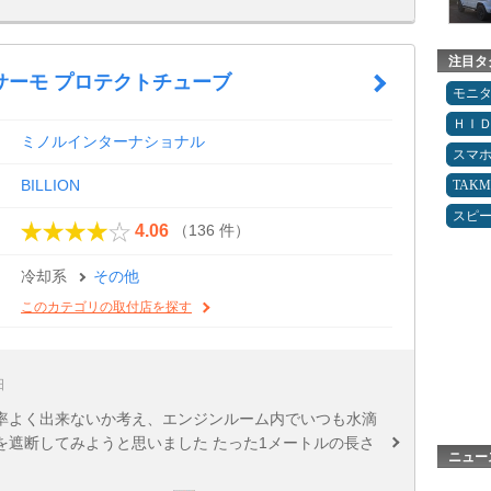
注目タ
サーモ プロテクトチューブ
モニ
ＨＩ
ミノルインターナショナル
スマ
BILLION
TAK
スピ
（136 件）
4.06
冷却系
その他
このカテゴリの取付店を探す
日
率よく出来ないか考え、エンジンルーム内でいつも水滴
を遮断してみようと思いました たった1メートルの長さ
ニュー