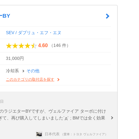
ーBY
SEV / ダブリュ・エフ・エヌ
（146 件）
4.60
31,000円
冷却系
その他
このカテゴリの取付店を探す
8日
EVのラジエターBYですが、ヴェルファイア ターボに付け
、再び購入してしまいました´д` ; BMでは全く効果
日本代表
（愛車：トヨタ ヴェルファイア）