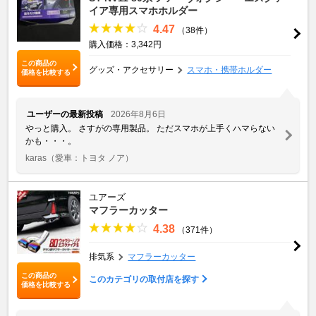
イア専用スマホホルダー
4.47
（38件）
購入価格：3,342円
この商品の
グッズ・アクセサリー
スマホ・携帯ホルダー
価格を比較する
ユーザーの最新投稿
2026年8月6日
やっと購入。 さすがの専用製品。 ただスマホが上手くハマらない
かも・・・。
karas
（愛車：トヨタ ノア）
ユアーズ
マフラーカッター
4.38
（371件）
排気系
マフラーカッター
この商品の
このカテゴリの取付店を探す
価格を比較する