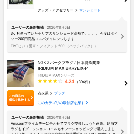
グッズ・アクセサリー
サンシェード
ユーザーの最新投稿
2026年8月6日
3ケ月使っていたセリアのサンシェード高熱で、。、。 今度はダイ
ソー200円商品コスパチャレンジします
FIATじい
（愛車：フィアット 500 （ハッチバック））
NGKスパークプラグ / 日本特殊陶業
IRIDIUM MAX BKR7EIX-P
IRIDIUM MAXシリーズ
4.24
（394件）
点火系
プラグ
この商品の
価格を比較する
このカテゴリの取付店を探す
ユーザーの最新投稿
2026年8月6日
Amazonプライムデーに合わせてプラグ交換しようと画策。結局プ
ラグもイグニッションコイルもヤフーショッピングで購入しまし