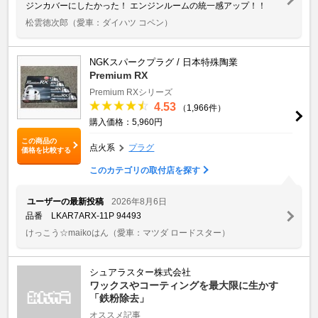
ジンカバーにしたかった！ エンジンルームの統一感アップ！！
松雲徳次郎
（愛車：ダイハツ コペン）
NGKスパークプラグ / 日本特殊陶業
Premium RX
Premium RXシリーズ
4.53
（1,966件）
購入価格：5,960円
この商品の
点火系
プラグ
価格を比較する
このカテゴリの取付店を探す
ユーザーの最新投稿
2026年8月6日
品番 LKAR7ARX-11P 94493
けっこう☆maikoはん
（愛車：マツダ ロードスター）
シュアラスター株式会社
ワックスやコーティングを最大限に生かす
「鉄粉除去」
オススメ記事