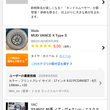
鉄粉除去が楽しくなる！「ネンドスムーサー」が新
登場！ 鉄粉を取ると、仕上がりに大きな差が生まれ
ます。
Weds
MUD VANCE X Type S
WEDS ADVENTURE
5.00
（8件）
タイヤ・ホイール
ホイール
この商品の
価格を比較する
このカテゴリの取付店を探す
ユーザーの最新投稿
2026年8月6日
カラー：フリントグレイ サイズ：17インチ 8.0J PCD/INSET：6穴
139mm→+20
Mini_on
（愛車：トヨタ ランドクルーザーFJ）
YAC
SY-NV11 80系 ノア・ヴォクシー・エスクァ