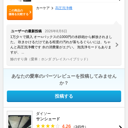
カーケア
高圧洗浄機
この商品の
価格を比較する
ユーザーの最新投稿
2026年8月6日
1万少々で購入 オー○バックスの1000円の水鉄砲から解放されまし
た。 吹きかけるだけである程度の汚れが落ちるぐらいには、ちゃ
んと高圧洗浄機です 水の消費量がエグい。 泡洗浄モードもありま
すが、 ...
鯵のすり身
（愛車：ホンダ グレイスハイブリッド）
あなたの愛車のパーツレビューを投稿してみません
か？
投稿する
ダイソー
サンシェード
4.26
（345件）