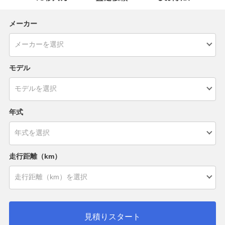
メーカー
モデル
年式
走行距離（km）
見積りスタート