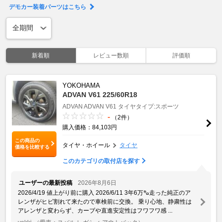
デモカー装着パーツはこちら
新着順
レビュー数順
評価順
YOKOHAMA
ADVAN V61 225/60R18
ADVAN
ADVAN V61
タイヤタイプ:スポーツ
-
（2件）
購入価格：84,103円
この商品の
タイヤ・ホイール
タイヤ
価格を比較する
このカテゴリの取付店を探す
ユーザーの最新投稿
2026年8月6日
2026/4/19 値上がり前に購入 2026/6/11 3年6万㌔走った純正のア
レンザがヒビ割れて来たので車検前に交換。 乗り心地、静粛性は
アレンザと変わらず、カーブや直進安定性はフワフワ感 ...