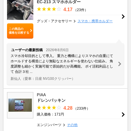
EC-213 スマホホルダー
4.17
（23件）
グッズ・アクセサリー
スマホ・携帯ホルダー
この商品の
価格を比較する
ユーザーの最新投稿
2026年8月6日
スマホ冷却目的として導入。 重力と機構によりスマホの自重にて
ホールドする構造により無駄なエネルギーを使わない仕組み。 角
度調整も細かく実施可能で原始的だが高機能。 ポイ活戦利品とし
て 合計３社 ...
新仙人
（愛車：日産 NV100クリッパー）
PIAA
ドレンパッキン
4.28
（233件）
購入価格：171円
エンジンパーツ
その他