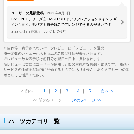
ユーザーの最新投稿
2026年8月6日
HASEPROシリーズ② HASEPRO ドアリフレクションサイン デザ
インも良く、貼り方も自分好みでアレンジできるのが良いです。
blue soda
（愛車：ホンダ N-ONE）
※自作等、表示されないパーツレビューは「レビュー」を選択
※一定数のレビューがある商品のみ製品評価が表示されます。
※レビュー数や表示順は前日分が翌日の日中に反映されます。
※レビューは実際にユーザーが使用した際の主観的な感想・意見です。 商品・
サービスの価値を客観的に評価するものではありません。あくまでも一つの参
考としてご活用ください。
<
前へ
｜
1
｜
2
｜
3
｜
4
｜
5
｜
次へ
>
<< 前の5ページ
｜
次の5ページ >>
パーツカテゴリ一覧