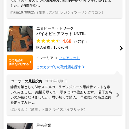
たが（笑） みんカラの諸先輩方の整備手帳をバイブルに敢行しま
した。3時間半掛 ...
masa19700625
（愛車：スバル レガシィツーリングワゴン）
エヌビーネットワーク
バイオピュアマット UNTIL
4.68
（472件）
購入価格：15,070円
インテリア
フロアマット
この商品の
価格を比較する
このカテゴリの取付店を探す
ユーザーの最新投稿
2026年8月6日
静音対策としてAIオススメの、ラゲッジルーム用静音マットを敷
いてみました。 結構分厚くて、厚さは1cm位あります。 若干お高
いのが気になりましたが、思い切って購入。 早速敷いて高速道路
を走ってみた ...
ばいりんじ
（愛車：トヨタ ライズハイブリッド）
星光産業