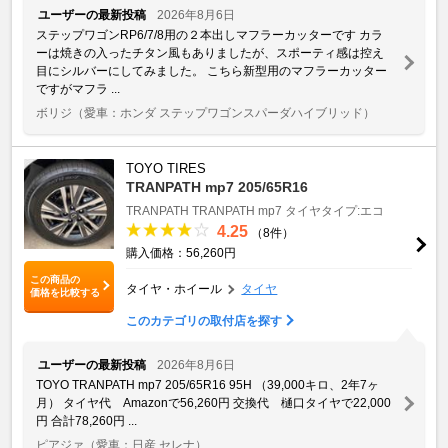
ユーザーの最新投稿
2026年8月6日
ステップワゴンRP6/7/8用の２本出しマフラーカッターです カラ
ーは焼きの入ったチタン風もありましたが、スポーティ感は控え
目にシルバーにしてみました。 こちら新型用のマフラーカッター
ですがマフラ ...
ボリジ
（愛車：ホンダ ステップワゴンスパーダハイブリッド）
TOYO TIRES
TRANPATH mp7 205/65R16
TRANPATH
TRANPATH mp7
タイヤタイプ:エコ
4.25
（8件）
購入価格：56,260円
この商品の
タイヤ・ホイール
タイヤ
価格を比較する
このカテゴリの取付店を探す
ユーザーの最新投稿
2026年8月6日
TOYO TRANPATH mp7 205/65R16 95H （39,000キロ、2年7ヶ
月） タイヤ代 Amazonで56,260円 交換代 樋口タイヤで22,000
円 合計78,260円 ...
ピアジァ
（愛車：日産 セレナ）