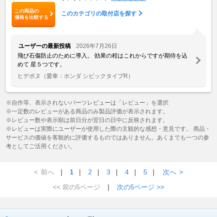
この商品の
このカテゴリの取付店を探す
価格を比較する
ユーザーの最新投稿
2026年7月26日
飛び石傷防止のために導入。 効果の程はこれからですが期待を込
めて 星５つです。
ヒデポヌ
（愛車：ホンダ シビックタイプR）
※自作等、表示されないパーツレビューは「レビュー」を選択
※一定数のレビューがある商品のみ製品評価が表示されます。
※レビュー数や表示順は前日分が翌日の日中に反映されます。
※レビューは実際にユーザーが使用した際の主観的な感想・意見です。 商品・
サービスの価値を客観的に評価するものではありません。あくまでも一つの参
考としてご活用ください。
<
前へ
｜
1
｜
2
｜
3
｜
4
｜
5
｜
次へ
>
<< 前の5ページ
｜
次の5ページ >>