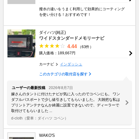
撥水の違いをうまく利用して効果的にコーティング
を使い分ける！おすすめです！
ダイハツ(純正)
ワイドスタンダードメモリーナビ
4.44
（63件）
購入価格：189,667円
カーナビ
インダッシュ
このカテゴリの取付店を探す
ユーザーの最新投稿
2026年8月7日
嫁さんのタントに付けたナビが気に入ったのでコペンにも。 ワン
ダフルパスポートで少し値引きしてもらいました。 大雑把な私は
プリントアンテナなんか綺麗に設置できないので、ディーラーで
取付けてもらいました ...
d-cloth
（愛車：ダイハツ コペン）
WAKO'S