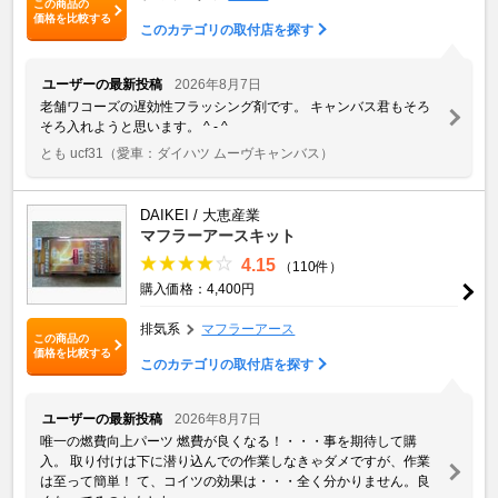
この商品の
価格を比較する
このカテゴリの取付店を探す
ユーザーの最新投稿
2026年8月7日
老舗ワコーズの遅効性フラッシング剤です。 キャンバス君もそろ
そろ入れようと思います。 ^ - ^
とも ucf31
（愛車：ダイハツ ムーヴキャンバス）
DAIKEI / 大恵産業
マフラーアースキット
4.15
（110件）
購入価格：4,400円
排気系
マフラーアース
この商品の
価格を比較する
このカテゴリの取付店を探す
ユーザーの最新投稿
2026年8月7日
唯一の燃費向上パーツ 燃費が良くなる！・・・事を期待して購
入。 取り付けは下に潜り込んでの作業しなきゃダメですが、作業
は至って簡単！ て、コイツの効果は・・・全く分かりません。良