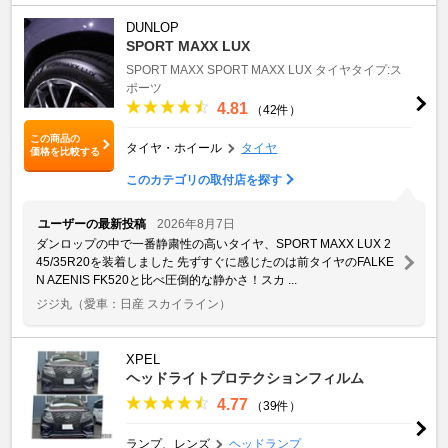
DUNLOP
SPORT MAXX LUX
SPORT MAXX
SPORT MAXX LUX
タイヤタイプ:ス
ポーツ
4.81
（42件）
この商品の
タイヤ・ホイール
タイヤ
価格を比較する
このカテゴリの取付店を探す
ユーザーの最新投稿
2026年8月7日
ダンロップの中で一番静粛性の高いタイヤ、SPORT MAXX LUX 2
45/35R20を装着しました 先ずすぐに感じたのは前タイヤのFALKE
N AZENIS FK520と比べ圧倒的な静かさ！スカ ...
ジジ丸
（愛車：日産 スカイライン）
XPEL
ヘッドライトプロテクションフィルム
4.77
（39件）
ランプ、レンズ
ヘッドランプ