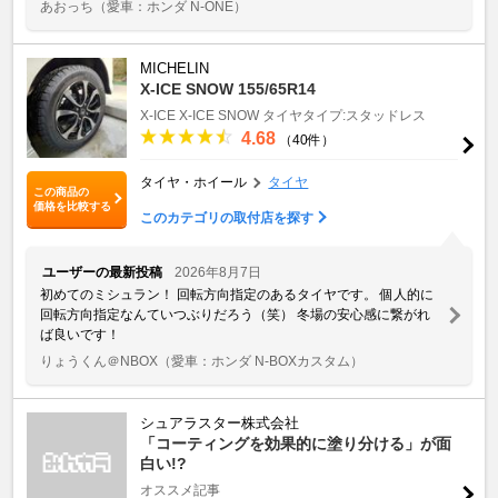
あおっち
（愛車：ホンダ N-ONE）
MICHELIN
X-ICE SNOW 155/65R14
X-ICE
X-ICE SNOW
タイヤタイプ:スタッドレス
4.68
（40件）
タイヤ・ホイール
タイヤ
この商品の
価格を比較する
このカテゴリの取付店を探す
ユーザーの最新投稿
2026年8月7日
初めてのミシュラン！ 回転方向指定のあるタイヤです。 個人的に
回転方向指定なんていつぶりだろう（笑） 冬場の安心感に繋がれ
ば良いです！
りょうくん＠NBOX
（愛車：ホンダ N-BOXカスタム）
シュアラスター株式会社
「コーティングを効果的に塗り分ける」が面
白い!?
オススメ記事