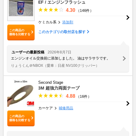
EF / エンジンフラッシュ
4.30
（146件）
ケミカル系
添加剤
この商品の
このカテゴリの取付店を探す
価格を比較する
ユーザーの最新投稿
2026年8月7日
エンジンオイル交換前に添加しました。 油はサラサラです。
りょうくん＠NBOX
（愛車：日産 NV100クリッパー）
Second Stage
3M 超強力両面テープ
4.88
（16件）
カーケア
補修用品
この商品の
価格を比較する