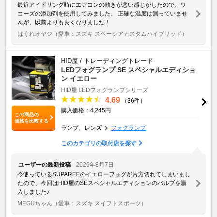
最近アイドリング時にエアコンの効きが悪い感じがしたので、ワ
コーズの添加剤を使用してみました。 正確な温度は測っていませ
んが、以前よりも良くなりました！
はぐれオヤジ
（愛車：スズキ スペーシアカスタムハイブリッド）
HID屋 / トレーディングトレード
LEDフォグランプ SE スペシャルエディショ
ン イエロー
HID屋 LEDフォグランプシリーズ
4.69
（36件）
購入価格：4,245円
この商品の
価格を比較する
ランプ、レンズ
フォグランプ
このカテゴリの取付店を探す
ユーザーの最新投稿
2026年8月7日
今使っているSUPAREEのイエローフォグが片方切れてしまいまし
たので、今回はHID屋のSEスペシャルエディションのバルブを購
入しました♪
MEGUちゃん
（愛車：スズキ スイフトスポーツ）