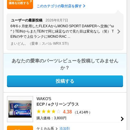
価格を比較する
このカテゴリの取付店を探す
ユーザーの最新投稿
2026年8月7日
6年6ヶ月使用したFLEX AからMONO SPORT DAMPERへ交換( ^ω
^ ) TEINからまたTEINで同じ緑足なので見た目は変化なし（笑） T
EINの中で上位ランクにMONO RAC ...
まいどん。
（愛車：スバル WRX STI）
あなたの愛車のパーツレビューを投稿してみません
か？
投稿する
WAKO'S
ECP / eクリーンプラス
4.38
（1,414件）
購入価格：3,800円
ケミカル系
添加剤