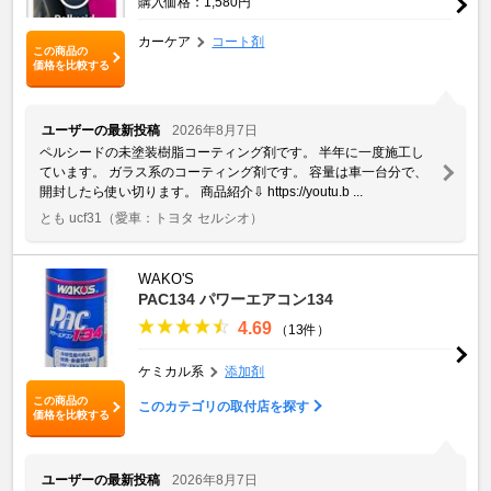
購入価格：1,580円
カーケア
コート剤
この商品の
価格を比較する
ユーザーの最新投稿
2026年8月7日
ペルシードの未塗装樹脂コーティング剤です。 半年に一度施工し
ています。 ガラス系のコーティング剤です。 容量は車一台分で、
開封したら使い切ります。 商品紹介⇩ https://youtu.b ...
とも ucf31
（愛車：トヨタ セルシオ）
WAKO'S
PAC134 パワーエアコン134
4.69
（13件）
ケミカル系
添加剤
この商品の
このカテゴリの取付店を探す
価格を比較する
ユーザーの最新投稿
2026年8月7日