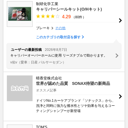
制研化学工業
キャリパーシールキット(O/Hキット)
4.29
（80件）
ブレーキ
その他
このカテゴリの取付店を探す
ユーザーの最新投稿
2026年8月7日
キャリパーオーバーホールに使用 リーズナブルで助かります。
v佑v
（愛車：日産 パルサーセダン）
晴香堂株式会社
世界が認めた品質 SONAX待望の新商品
オススメ記事
ドイツNo.1カーケアブランド「ソナックス」から、
洗浄と同時に強力な撥水性とツヤ効果を与えるコー
ティングシャンプーが新登場
TOM'S