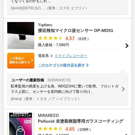
くなってるのかもしれ ...
0point(旧HT81Sの ...
（愛車：スズキ エブリイ）
Yupiteru
接近検知マイクロ波センサー OP-MDS1
4.57
（61件）
購入価格：7,086円
電装系
ドライブレコーダー
この商品の
価格を比較する
このカテゴリの取付店を探す
ユーザーの最新投稿
2026年8月7日
駐車監視の精度を上げる為、WDQ23AIに繋いで使用。 フロントガ
ラス上部に、センサーを室内側に向けて取り付け。
∮hrkn∮
（愛車：トヨタ ノア ハイブリッド）
MIRAREED
Pellucid 未塗装樹脂専用ガラスコーティング
4.65
（108件）