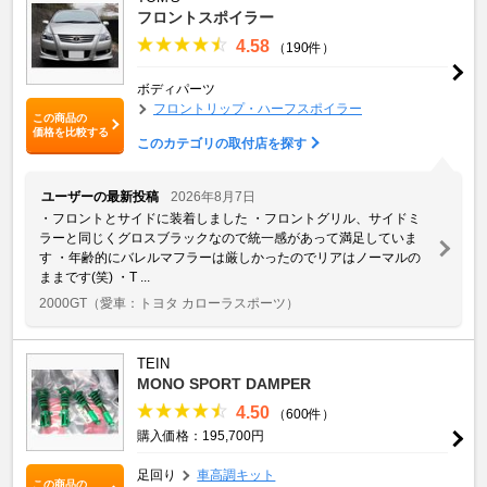
フロントスポイラー
4.58
（190件）
ボディパーツ
フロントリップ・ハーフスポイラー
この商品の
価格を比較する
このカテゴリの取付店を探す
ユーザーの最新投稿
2026年8月7日
・フロントとサイドに装着しました ・フロントグリル、サイドミ
ラーと同じくグロスブラックなので統一感があって満足していま
す ・年齢的にバレルマフラーは厳しかったのでリアはノーマルの
ままです(笑) ・T ...
2000GT
（愛車：トヨタ カローラスポーツ）
TEIN
MONO SPORT DAMPER
4.50
（600件）
購入価格：195,700円
足回り
車高調キット
この商品の