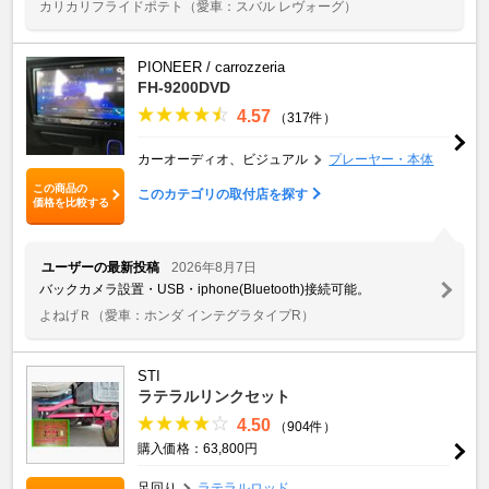
カリカリフライドポテト
（愛車：スバル レヴォーグ）
PIONEER / carrozzeria
FH-9200DVD
4.57
（317件）
カーオーディオ、ビジュアル
プレーヤー・本体
この商品の
このカテゴリの取付店を探す
価格を比較する
ユーザーの最新投稿
2026年8月7日
バックカメラ設置・USB・iphone(Bluetooth)接続可能。
よねげＲ
（愛車：ホンダ インテグラタイプR）
STI
ラテラルリンクセット
4.50
（904件）
購入価格：63,800円
足回り
ラテラルロッド