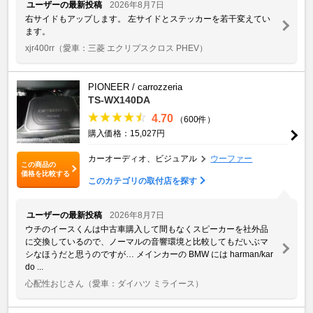
ユーザーの最新投稿
2026年8月7日
右サイドもアップします。 左サイドとステッカーを若干変えてい
ます。
xjr400rr
（愛車：三菱 エクリプスクロス PHEV）
PIONEER / carrozzeria
TS-WX140DA
4.70
（600件）
購入価格：15,027円
カーオーディオ、ビジュアル
ウーファー
この商品の
価格を比較する
このカテゴリの取付店を探す
ユーザーの最新投稿
2026年8月7日
ウチのイースくんは中古車購入して間もなくスピーカーを社外品
に交換しているので、ノーマルの音響環境と比較してもだいぶマ
シなほうだと思うのですが… メインカーの BMW には harman/kar
do ...
心配性おじさん
（愛車：ダイハツ ミライース）