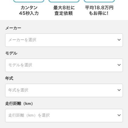
メーカー
モデル
年式
走行距離（km）