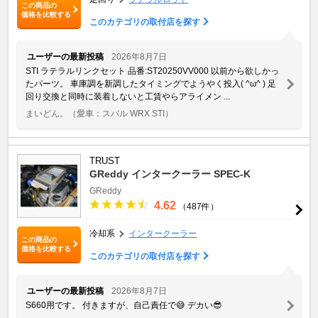
この商品の
価格を比較する
このカテゴリの取付店を探す
ユーザーの最新投稿
2026年8月7日
STI ラテラルリンクセット 品番:ST20250VV000 以前から欲しかっ
たパーツ。 車庫調を新調したタイミングでようやく投入( ^ω^ ) 足
回り交換と同時に装着しないと工賃やらアライメン ...
まいどん。
（愛車：スバル WRX STI）
TRUST
GReddy インタークーラー SPEC-K
GReddy
4.62
（487件）
冷却系
インタークーラー
この商品の
価格を比較する
このカテゴリの取付店を探す
ユーザーの最新投稿
2026年8月7日
S660用です。 付きますが、自己責任で😅 デカい😎