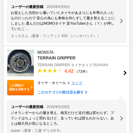
ユーザーの最新投稿
2026年8月8日
お迎えした当初から履いていたタイヤがあまりにも年季の入った
ものだったので 安心の為にも車検を待たずして履き替えることに
しました 選んだのはMOMOタイヤ 某YouTuberさん（？）が押し
ていたこ ...
そっそさん
（愛車：フィアット 500 （ハッチバック））
MONSTA
TERRAIN GRIPPER
TERRAIN GRIPPER
タイヤタイプ:SUV/4X4
4.42
（72件）
タイヤ・ホイール
タイヤ
この商品の
価格を比較する
このカテゴリの取付店を探す
ユーザーの最新投稿
2026年8月8日
ジオランダーからの履き替え。格安だけど走行感は変わらず。ブ
ランドはちょっと照れるけど、走っていれば誰もわからない。あ
とは耐久性が気になるところ。
siupin
（愛車：三菱 デリカD:5）