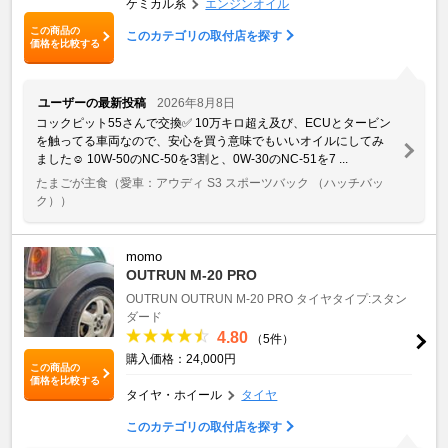
ケミカル系
エンジンオイル
この商品の
このカテゴリの取付店を探す
価格を比較する
ユーザーの最新投稿
2026年8月8日
コックピット55さんで交換✅ 10万キロ超え及び、ECUとタービン
を触ってる車両なので、安心を買う意味でもいいオイルにしてみ
ました☺️ 10W-50のNC-50を3割と、0W-30のNC-51を7 ...
たまごが主食
（愛車：アウディ S3 スポーツバック （ハッチバッ
ク））
momo
OUTRUN M-20 PRO
OUTRUN
OUTRUN M-20 PRO
タイヤタイプ:スタン
ダード
4.80
（5件）
購入価格：24,000円
この商品の
価格を比較する
タイヤ・ホイール
タイヤ
このカテゴリの取付店を探す