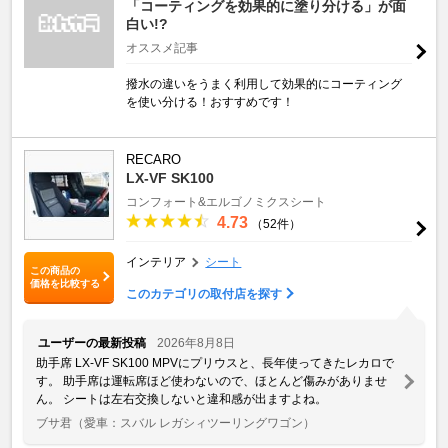
「コーティングを効果的に塗り分ける」が面
白い!?
オススメ記事
撥水の違いをうまく利用して効果的にコーティング
を使い分ける！おすすめです！
RECARO
LX-VF SK100
コンフォート&エルゴノミクスシート
4.73
（52件）
インテリア
シート
この商品の
価格を比較する
このカテゴリの取付店を探す
ユーザーの最新投稿
2026年8月8日
助手席 LX-VF SK100 MPVにプリウスと、長年使ってきたレカロで
す。 助手席は運転席ほど使わないので、ほとんど傷みがありませ
ん。 シートは左右交換しないと違和感が出ますよね。
ブサ君
（愛車：スバル レガシィツーリングワゴン）