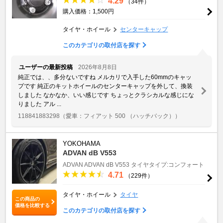
4.29
（34件）
購入価格：1,500円
タイヤ・ホイール
センターキャップ
このカテゴリの取付店を探す
ユーザーの最新投稿
2026年8月8日
純正では、、多分ないですね メルカリで入手した60mmのキャッ
プです 純正のキットホイールのセンターキャップを外して、換装
しました なかなか、いい感じです ちょっとクラシカルな感じにな
りました アル ...
118841883298
（愛車：フィアット 500 （ハッチバック））
YOKOHAMA
ADVAN dB V553
ADVAN
ADVAN dB V553
タイヤタイプ:コンフォート
4.71
（229件）
タイヤ・ホイール
タイヤ
この商品の
価格を比較する
このカテゴリの取付店を探す