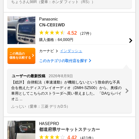
ちょうさん98R
（愛車：ホンダ フィット（RS））
Panasonic
CN-CE01WD
4.52
（27件）
購入価格：64,000円
カーナビ
インダッシュ
この商品の
価格を比較する
このカテゴリの取付店を探す
ユーザーの最新投稿
2026年8月9日
​【総評】 自律航法（車速連動）が機能しないという致命的な不具
合を抱えたディスプレイオーディオ（DMH-SZ500）から、奥様の
車用としてこちらのストラーダへ買い替えました。 「DAならパイ
オニ ...
ふっじい
（愛車：三菱 デリカD:5）
HASEPRO
都道府県サーキットステッカー
4.42
（411件）