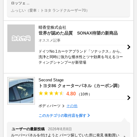
ロッツェ ...
ふっじい
（愛車：トヨタ ランドクルーザー70）
晴香堂株式会社
世界が認めた品質 SONAX待望の新商品
オススメ記事
ドイツNo.1カーケアブランド「ソナックス」から、
洗浄と同時に強力な撥水性とツヤ効果を与えるコー
ティングシャンプーが新登場
Second Stage
トヨタ86 クォーターパネル（カーボン調）
4.80
（10件）
ボディパーツ
その他
このカテゴリの取付店を探す
ユーザーの最新投稿
2026年8月8日
ルーバーパネルを付けようと パーツ探していた所に発見 衝動買い