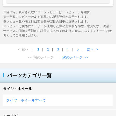
※自作等、表示されないパーツレビューは「レビュー」を選択
※一定数のレビューがある商品のみ製品評価が表示されます。
※レビュー数や表示順は前日分が翌日の日中に反映されます。
※レビューは実際にユーザーが使用した際の主観的な感想・意見です。 商品・
サービスの価値を客観的に評価するものではありません。あくまでも一つの参
考としてご活用ください。
<
前へ
｜
1
｜
2
｜
3
｜
4
｜
5
｜
次へ
>
<< 前の5ページ
｜
次の5ページ >>
パーツカテゴリ一覧
タイヤ・ホイール
タイヤ・ホイールすべて
カーナビ