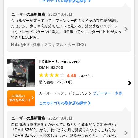
このカテゴリの取付店を探す
ユーザーの最新投稿
2026年8月8日
ショルダーが立っていて、フェンダー内のタイヤの存在感が増し
たせいか、少し車高が落ちたように見える。溝の少ないスポーテ
ィなトレッドパターンに満足。 6年履いてショルダーにヒビが入っ
てきたECOPIA ...
Nabe@RS
（愛車：スズキ アルト ターボRS）
PIONEER / carrozzeria
DMH-SZ700
4.46
（425件）
購入価格：42,000円
カーオーディオ、ビジュアル
プレーヤー・本体
この商品の
価格を比較する
このカテゴリの取付店を探す
ユーザーの最新投稿
2026年8月8日
自律航法（車速連動）が死んでいるという致命的な欠陥を抱えた
「DMH-SZ500」から、わずか2ヶ月で見切りをつけてこちらの
「DMH-SZ700」へ換装しました。 結論から言うと、「これぞカ