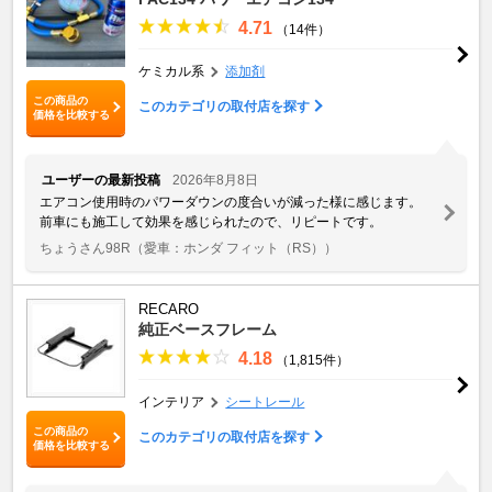
4.71
（14件）
ケミカル系
添加剤
この商品の
このカテゴリの取付店を探す
価格を比較する
ユーザーの最新投稿
2026年8月8日
エアコン使用時のパワーダウンの度合いが減った様に感じます。
前車にも施工して効果を感じられたので、リピートです。
ちょうさん98R
（愛車：ホンダ フィット（RS））
RECARO
純正ベースフレーム
4.18
（1,815件）
インテリア
シートレール
この商品の
このカテゴリの取付店を探す
価格を比較する