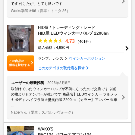
です 付けたが、とても良いです
Works囃師＠86
（愛車：トヨタ 86）
HID屋 / トレーディングトレード
HID屋 LEDウィンカーバルブ 2200lm
4.73
（401件）
購入価格：4,980円
ランプ、レンズ
ウインカーポジション
この商品の
価格を比較する
このカテゴリの取付店を探す
ユーザーの最新投稿
2026年8月8日
取付けていたウィンカーバルブが不調になったので交換です 以前
の物よりもアンバーが強いです 商品名】LEDウインカー フルメッ
キボディ ハイフラ防止抵抗内蔵 2200lm 【カラー】アンバー ※車
...
Nabeちん
（愛車：スバル レヴォーグ）
WAKO'S
PAC134 パワーエアコン134