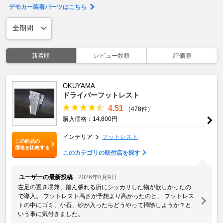
デモカー装着パーツはこちら
新着順
レビュー数順
評価順
OKUYAMA
ドライバーフットレスト
4.51
（478件）
購入価格：14,800円
インテリア
フットレスト
この商品の
価格を比較する
このカテゴリの取付店を探す
ユーザーの最新投稿
2026年8月9日
左足の置き場兼、踏ん張れる所にシッカリした物が欲しかったの
で導入。 フットレスト高さが予想より高かったのと、 フットレス
トの中にゴミ、小石、砂が入ったらどうやって掃除しようか？と
いう事に気付きました。