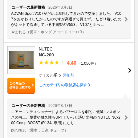
ユーザーの最新投稿
2026年8月8日
ADVAN Sport V107がだいぶ摩耗してきたので交換しました。 V10
7をおかわりしたかったのですが高過ぎて買えず。 たどり着いたの
がネットで流通している中国製のV553。 V107と比べ ...
やまれる
（愛車：ホンダ アコード ユーロR）
NUTEC
NC-200
4.40
（1,050件）
ケミカル系
添加剤
この商品の
このカテゴリの取付店を探す
価格を比較する
ユーザーの最新投稿
2026年8月8日
エアーコンディショナーによるパワーロスを劇的に低減! レスポン
スの向上、燃費や耐久性もUP‼︎ といった謳い文句の NUTEC NC-2
00 Comp BOOST (R134a専用) になり ...
pururu13
（愛車：日産 キューブ）