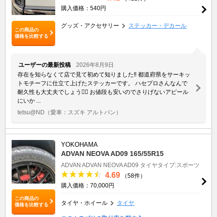
購入価格：540円
グッズ・アクセサリー
ステッカー・デカール
この商品の
価格を比較する
ユーザーの最新投稿
2026年8月9日
存在を知らなくて店で見て初めて知りました‼️ 都道府県をサーキッ
トモチーフに仕立て上げたステッカーです。 ハセプロさんなんで
耐久性も大丈夫でしょう🙆‍♀️ お値段も安いのでさりげないアピール
にいか ...
tetsu@ND
（愛車：スズキ アルトバン）
YOKOHAMA
ADVAN NEOVA AD09 165/55R15
ADVAN
ADVAN NEOVA AD09
タイヤタイプ:スポーツ
4.69
（58件）
購入価格：70,000円
この商品の
タイヤ・ホイール
タイヤ
価格を比較する