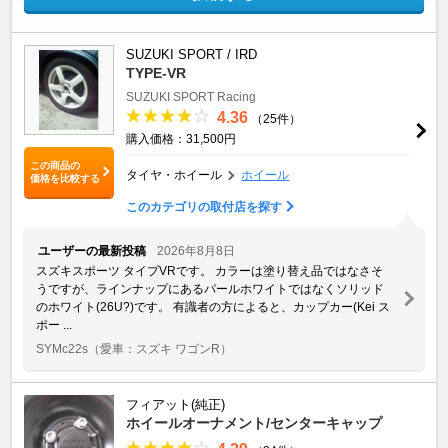
SUZUKI SPORT / IRD
TYPE-VR
SUZUKI SPORT Racing
4.36
（25件）
購入価格：31,500円
この商品の
タイヤ・ホイール
ホイール
価格を比較する
このカテゴリの取付店を探す
ユーザーの最新投稿
2026年8月8日
スズキスポーツ タイプVRです。 カラーは塗り替え品ではなさそ
うですが、ラインナップにあるパールホワイトではなくソリッド
のホワイト(26U?)です。 有識者の方によると、カップカー(Kei ス
ポー ...
SYMc22s
（愛車：スズキ ワゴンR）
フィアット(純正)
ホイールオーナメント/センターキャップ