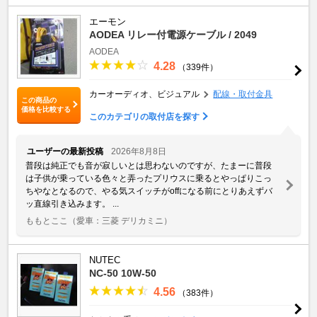
エーモン
AODEA リレー付電源ケーブル / 2049
AODEA
4.28
（339件）
カーオーディオ、ビジュアル
配線・取付金具
この商品の
価格を比較する
このカテゴリの取付店を探す
ユーザーの最新投稿
2026年8月8日
普段は純正でも音が寂しいとは思わないのですが、たまーに普段
は子供が乗っている色々と弄ったプリウスに乗るとやっぱりこっ
ちやなとなるので、やる気スイッチがoffになる前にとりあえずバ
ッ直線引き込みます。 ...
ももとここ
（愛車：三菱 デリカミニ）
NUTEC
NC-50 10W-50
4.56
（383件）