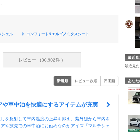
す。
ツシェル
コンフォート&エルゴノミクスシート
最近見
レビュー
（36,902件 ）
最近見た
新着順
レビュー数順
評価順
あなた
アや車中泊を快適にするアイテムが充実
差しを反射して車内温度の上昇を抑え、紫外線から車内を
ドアや旅先での車中泊にお勧めなのがアイズ「マルチシェ