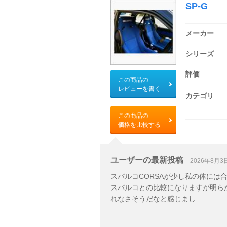
SP-G
メーカー
シリーズ
評価
この商品の
レビューを書く
カテゴリ
この商品の
価格を比較する
ユーザーの最新投稿
2026年8月3
スパルコCORSAが少し私の体には
スパルコとの比較になりますが明ら
れなさそうだなと感じまし ...