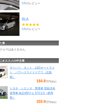
5件
のレビュー
RI-A
5件
のレビュー
た車
クルマはありません。
にオススメの中古車
ダイハツ タント LEDオートライ
ト パワースライドドアウ（広島
県）
184.8
万円
(税込)
トヨタ シエンタ 禁煙車 登録済未
使用車 純正9型ナビ ETC2.0（群馬
県）
355.9
万円
(税込)