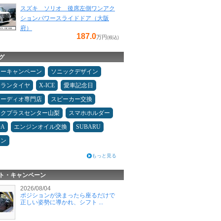
スズキ ソリオ 後席左側ワンアク
ションパワースライドドア（大阪
府）
187.0
万円
(税込)
グ
ターキャンペーン
ソニックデザイン
ュランタイヤ
X-ICE
愛車記念日
オーディオ専門店
スピーカー交換
ックプラスセンター山梨
スマホホルダー
DA
エンジンオイル交換
SUBARU
コン
もっと見る
ト・キャンペーン
2026/08/04
ポジションが決まったら座るだけで
正しい姿勢に導かれ、シフト ...