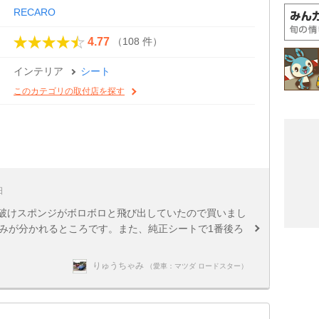
RECARO
（108 件）
4.77
インテリア
シート
このカテゴリの取付店を探す
日
が破けスポンジがボロボロと飛び出していたので買いまし
好みが分かれるところです。また、純正シートで1番後ろ
りゅうちゃみ
（愛車：マツダ ロードスター）