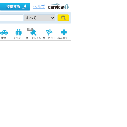
ヘルプ
愛車
イベント
オークション
サーキット
みんカラ＋