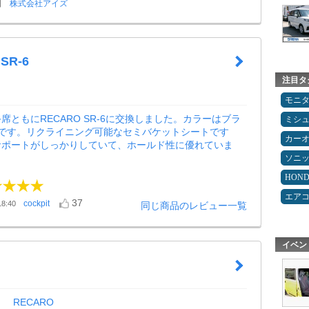
日
株式会社アイズ
SR-6
注目タ
モニ
席ともにRECARO SR-6に交換しました。カラーはブラ
ミシ
ドです。リクライニング可能なセミバケットシートです
カー
サポートがしっかりしていて、ホールド性に優れていま
ソニ
HON
エア
37
cockpit
8:40
同じ商品のレビュー一覧
イベン
RECARO