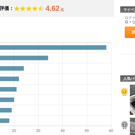
4.62
評価：
点
マイペ
ログ
様々
人気パ