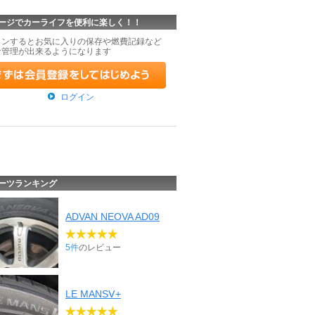
ージでカーライフを便利に楽しく！！
インするとお気に入りの保存や燃費記録など
な管理が出来るようになります
ログイン
ーツランキング
ADVAN NEOVA AD09
5件
のレビュー
LE MANSⅤ+