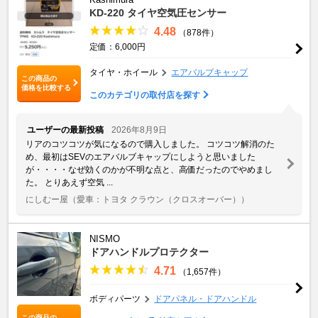
KD-220 タイヤ空気圧センサー
4.48
（878件）
定価：6,000円
タイヤ・ホイール
エアバルブキャップ
この商品の
価格を比較する
このカテゴリの取付店を探す
ユーザーの最新投稿
2026年8月9日
リアのコツコツが気になるので購入しました。 コツコツ解消のた
め、最初はSEVのエアバルブキャップにしようと思いました
が・・・・なぜ効くのかが不明な点と、高価だったのでやめまし
た。 とりあえず空気 ...
にしむー屋
（愛車：トヨタ クラウン（クロスオーバー））
NISMO
ドアハンドルプロテクター
4.71
（1,657件）
ボディパーツ
ドアパネル・ドアハンドル
この商品の