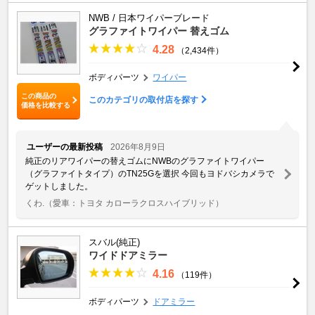
NWB / 日本ワイパーブレード
グラファイトワイパー 替えゴム
4.28
（2,434件）
ボディパーツ
ワイパー
この商品の
このカテゴリの取付店を探す
価格を比較する
ユーザーの最新投稿
2026年8月9日
純正のリアワイパーの替えゴムにNWBのグラファイトワイパー
（グラファイトタイプ）のTN25Gを選択 今回もヨドバシカメラで
ゲットしました。
くわ.
（愛車：トヨタ カローラクロスハイブリッド）
スバル(純正)
ワイドドアミラー
4.16
（119件）
ボディパーツ
ドアミラー