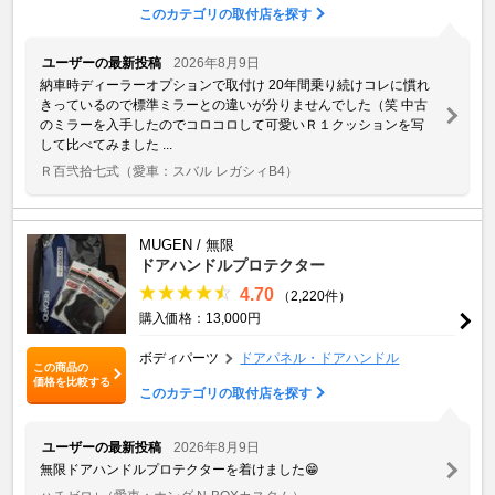
このカテゴリの取付店を探す
ユーザーの最新投稿
2026年8月9日
納車時ディーラーオプションで取付け 20年間乗り続けコレに慣れ
きっているので標準ミラーとの違いが分りませんでした（笑 中古
のミラーを入手したのでコロコロして可愛いＲ１クッションを写
して比べてみました ...
Ｒ百弐拾七式
（愛車：スバル レガシィB4）
MUGEN / 無限
ドアハンドルプロテクター
4.70
（2,220件）
購入価格：13,000円
ボディパーツ
ドアパネル・ドアハンドル
この商品の
価格を比較する
このカテゴリの取付店を探す
ユーザーの最新投稿
2026年8月9日
無限ドアハンドルプロテクターを着けました😁