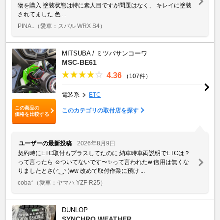
物を購入 塗装状態は特に素人目ですが問題はなく、 キレイに塗装
されてました 色 ...
PINA..
（愛車：スバル WRX S4）
MITSUBA / ミツバサンコーワ
MSC-BE61
4.36
（107件）
電装系
ETC
この商品の
このカテゴリの取付店を探す
価格を比較する
ユーザーの最新投稿
2026年8月9日
契約時にETC取付もプラスしてたのに 納車時車両説明でETCは？
って言ったら ☺️ついてないです〜✨って言われたw 信用は無くな
りましたとさ(⁠ ⁠◜⁠‿⁠◝⁠ ⁠)⁠ww 改めて取付作業に預け ...
coba*
（愛車：ヤマハ YZF-R25）
DUNLOP
SYNCHRO WEATHER