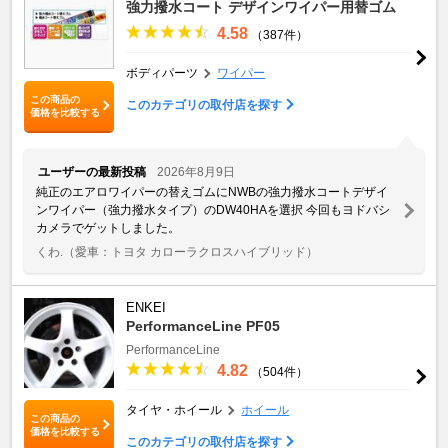
強力撥水コート デザインワイパー用替ゴム
4.58
（387件）
ボディパーツ
ワイパー
この商品の
このカテゴリの取付店を探す
価格を比較する
ユーザーの最新投稿
2026年8月9日
純正のエアロワイパーの替えゴムにNWBの強力撥水コートデザイ
ンワイパー（強力撥水タイプ）のDW40HAを選択 今回もヨドバシ
カメラでゲットしました。
くわ.
（愛車：トヨタ カローラクロスハイブリッド）
ENKEI
PerformanceLine PF05
PerformanceLine
4.82
（504件）
タイヤ・ホイール
ホイール
この商品の
価格を比較する
このカテゴリの取付店を探す