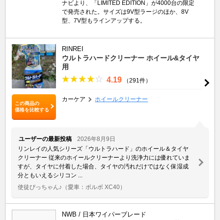
ナビより、「LIMITED EDITION」が4000台の限定
で発売された。サイズは9V型ラージのほか、8V
型、7V型もラインアップする。
RINREI
ウルトラハードクリーナー ホイール&タイヤ
用
4.19
（291件）
カーケア
ホイールクリーナー
この商品の
価格を比較する
ユーザーの最新投稿
2026年8月9日
リンレイの人気シリーズ「ウルトラハード」のホイール＆タイヤ
クリーナー 従来のホイールクリーナーより洗浄力には優れていま
すが、タイヤに付着した場合、タイヤの汚れだけではなく保湿成
分ともいえるシリコン ...
使徒ぴっちゃん♪
（愛車：ボルボ XC40）
NWB / 日本ワイパーブレード