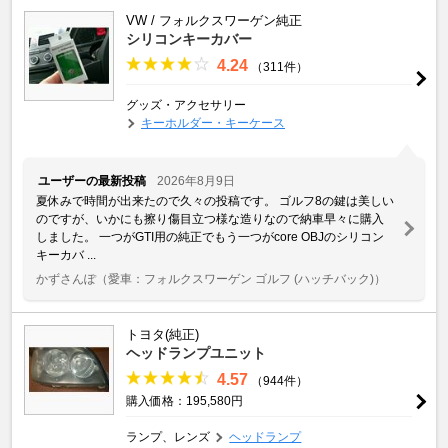
VW / フォルクスワーゲン純正
シリコンキーカバー
4.24
（311件）
グッズ・アクセサリー
キーホルダー・キーケース
ユーザーの最新投稿
2026年8月9日
夏休みで時間が出来たので久々の投稿です。 ゴルフ8の鍵は美しい
のですが、いかにも擦り傷目立つ様な造りなので納車早々に購入
しました。 一つがGTI用の純正でもう一つがcore OBJのシリコン
キーカバ ...
かずさんぽ
（愛車：フォルクスワーゲン ゴルフ (ハッチバック)）
トヨタ(純正)
ヘッドランプユニット
4.57
（944件）
購入価格：195,580円
ランプ、レンズ
ヘッドランプ