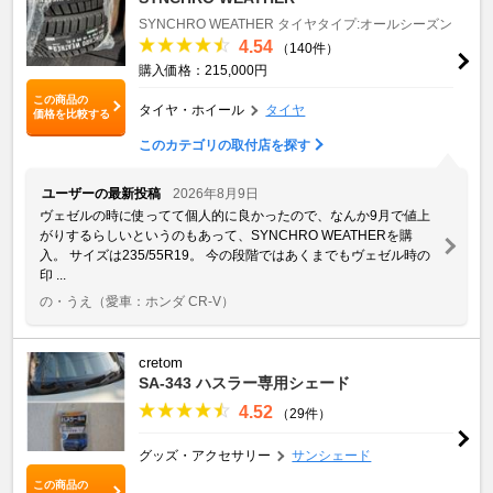
SYNCHRO WEATHER
タイヤタイプ:オールシーズン
4.54
（140件）
購入価格：215,000円
この商品の
タイヤ・ホイール
タイヤ
価格を比較する
このカテゴリの取付店を探す
ユーザーの最新投稿
2026年8月9日
ヴェゼルの時に使ってて個人的に良かったので、なんか9月で値上
がりするらしいというのもあって、SYNCHRO WEATHERを購
入。 サイズは235/55R19。 今の段階ではあくまでもヴェゼル時の
印 ...
の・うえ
（愛車：ホンダ CR-V）
cretom
SA-343 ハスラー専用シェード
4.52
（29件）
グッズ・アクセサリー
サンシェード
この商品の