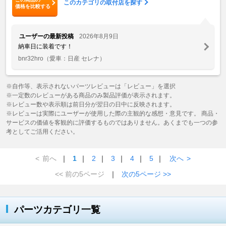
このカテゴリの取付店を探す
価格を比較する
ユーザーの最新投稿
2026年8月9日
納車日に装着です！
bnr32hro
（愛車：日産 セレナ）
※自作等、表示されないパーツレビューは「レビュー」を選択
※一定数のレビューがある商品のみ製品評価が表示されます。
※レビュー数や表示順は前日分が翌日の日中に反映されます。
※レビューは実際にユーザーが使用した際の主観的な感想・意見です。 商品・
サービスの価値を客観的に評価するものではありません。あくまでも一つの参
考としてご活用ください。
<
前へ
｜
1
｜
2
｜
3
｜
4
｜
5
｜
次へ
>
<< 前の5ページ
｜
次の5ページ >>
パーツカテゴリ一覧