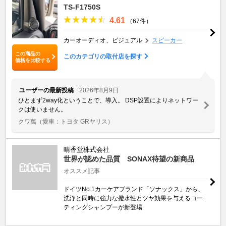
TS-F1750S
4.61
（67件）
カーオーディオ、ビジュアル
スピーカー
この商品の
このカテゴリの取付店を探す
価格を比較する
ユーザーの最新投稿
2026年8月9日
ひとまず2way化ということで、導入。 DSP設置によりネットワー
クは使いません。
クワ萬
（愛車：トヨタ GRヤリス）
晴香堂株式会社
世界が認めた品質 SONAX待望の新商品
オススメ記事
ドイツNo.1カーケアブランド「ソナックス」から、
洗浄と同時に強力な撥水性とツヤ効果を与えるコー
ティングシャンプーが新登場