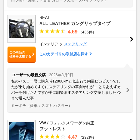
hiro407
（愛車：トヨタ カローラスポーツハイブリッド）
REAL
ALL LEATHER ガングリップタイプ
4.69
（436件）
インテリア
ステアリング
この商品の
このカテゴリの取付店を探す
価格を比較する
ユーザーの最新投稿
2026年8月9日
私のハスラー君は購入時12000kmと低走行で内装ピカピカ✨でし
たが乗り始めてすぐにステアリングの革剥がれが… とりあえずカ
バーを付けたんですが手に馴染まずステアリング交換しました 今
まで選んだ事 ...
ミーポチ
（愛車：スズキ ハスラー）
VW / フォルクスワーゲン純正
フットレスト
4.47
（232件）