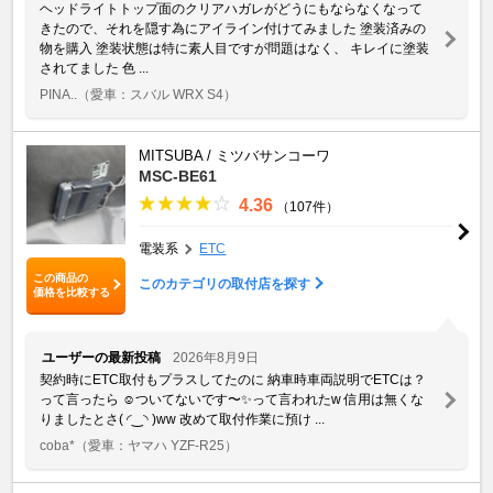
ヘッドライトトップ面のクリアハガレがどうにもならなくなって
きたので、それを隠す為にアイライン付けてみました 塗装済みの
物を購入 塗装状態は特に素人目ですが問題はなく、 キレイに塗装
されてました 色 ...
PINA..
（愛車：スバル WRX S4）
MITSUBA / ミツバサンコーワ
MSC-BE61
4.36
（107件）
電装系
ETC
この商品の
このカテゴリの取付店を探す
価格を比較する
ユーザーの最新投稿
2026年8月9日
契約時にETC取付もプラスしてたのに 納車時車両説明でETCは？
って言ったら ☺️ついてないです〜✨って言われたw 信用は無くな
りましたとさ(⁠ ⁠◜⁠‿⁠◝⁠ ⁠)⁠ww 改めて取付作業に預け ...
coba*
（愛車：ヤマハ YZF-R25）