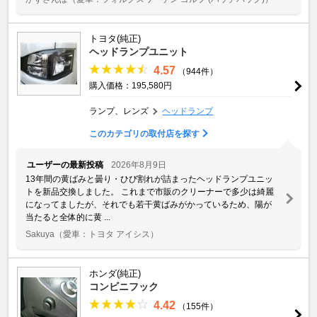
トヨタ(純正)
ヘッドランプユニット
4.57
（944件）
購入価格：195,580円
ランプ、レンズ
ヘッドランプ
このカテゴリの取付店を探す
ユーザーの最新投稿
2026年8月9日
13年間の黄ばみと曇り・ひび割れが詰まったヘッドランプユニッ
トを新品交換しました。 これまで市販のクリーナーで多少は綺麗
になってましたが、それでも若干黄ばみがかっているため、陽が
当たると全体的に黄 ...
Sakuya
（愛車：トヨタ アイシス）
ホンダ(純正)
コンビニフック
4.42
（155件）