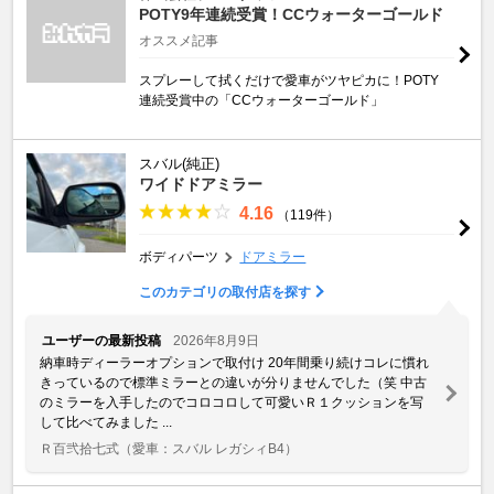
POTY9年連続受賞！CCウォーターゴールド
オススメ記事
スプレーして拭くだけで愛車がツヤピカに！POTY
連続受賞中の「CCウォーターゴールド」
スバル(純正)
ワイドドアミラー
4.16
（119件）
ボディパーツ
ドアミラー
このカテゴリの取付店を探す
ユーザーの最新投稿
2026年8月9日
納車時ディーラーオプションで取付け 20年間乗り続けコレに慣れ
きっているので標準ミラーとの違いが分りませんでした（笑 中古
のミラーを入手したのでコロコロして可愛いＲ１クッションを写
して比べてみました ...
Ｒ百弐拾七式
（愛車：スバル レガシィB4）