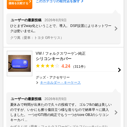
このカテゴリの取付店を探す
価格を比較する
ユーザーの最新投稿
2026年8月9日
ひとまず2way化ということで、導入。 DSP設置によりネットワー
クは使いません。
クワ萬
（愛車：トヨタ GRヤリス）
VW / フォルクスワーゲン純正
シリコンキーカバー
4.24
（311件）
グッズ・アクセサリー
キーホルダー・キーケース
ユーザーの最新投稿
2026年8月9日
夏休みで時間が出来たので久々の投稿です。 ゴルフ8の鍵は美しい
のですが、いかにも擦り傷目立つ様な造りなので納車早々に購入
しました。 一つがGTI用の純正でもう一つがcore OBJのシリコン
キーカバ ...
かずさんぽ
（愛車：フォルクスワーゲン ゴルフ (ハッチバック)）