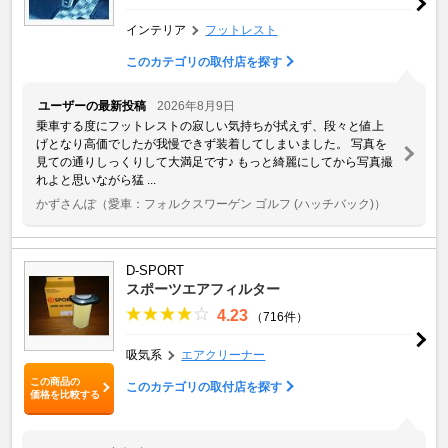
インテリア
フットレスト
このカテゴリの取付店を探す
ユーザーの最新投稿
2026年8月9日
乗車する度にフットレストの寂しい気持ちが拭えず、段々と値上
げとなり高価でしたが我慢できず装着してしまいました。 写真を
見ての通りしっくりして大満足です♪ もっと綺麗にしてから写真撮
れよと思いながら猛 ...
かずさんぽ
（愛車：フォルクスワーゲン ゴルフ (ハッチバック)）
D-SPORT
スポーツエアフィルター
4.23
（716件）
吸気系
エアクリーナー
この商品の
このカテゴリの取付店を探す
価格を比較する