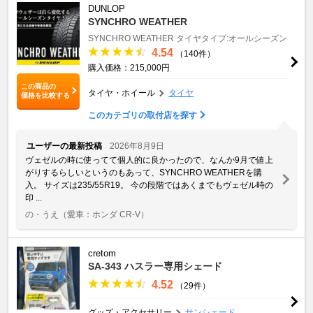
DUNLOP
SYNCHRO WEATHER
SYNCHRO WEATHER
タイヤタイプ:オールシーズン
4.54
（140件）
購入価格：215,000円
この商品の
タイヤ・ホイール
タイヤ
価格を比較する
このカテゴリの取付店を探す
ユーザーの最新投稿
2026年8月9日
ヴェゼルの時に使ってて個人的に良かったので、なんか9月で値上
がりするらしいというのもあって、SYNCHRO WEATHERを購
入。 サイズは235/55R19。 今の段階ではあくまでもヴェゼル時の
印 ...
の・うえ
（愛車：ホンダ CR-V）
cretom
SA-343 ハスラー専用シェード
4.52
（29件）
グッズ・アクセサリー
サンシェード