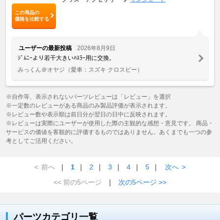
この商品の
価格を比較する
ユーザーの最新投稿
2026年8月9日
ｼﾞﾑﾆｰより若干大きいﾊｽﾗｰ用に交換。
みっくん＠オヤジ
（愛車：スズキ クロスビー）
※自作等、表示されないパーツレビューは「レビュー」を選択
※一定数のレビューがある商品のみ製品評価が表示されます。
※レビュー数や表示順は前日分が翌日の日中に反映されます。
※レビューは実際にユーザーが使用した際の主観的な感想・意見です。 商品・
サービスの価値を客観的に評価するものではありません。あくまでも一つの参
考としてご活用ください。
<
前へ
｜
1
｜
2
｜
3
｜
4
｜
5
｜
次へ
>
<< 前の5ページ
｜
次の5ページ >>
パーツカテゴリ一覧