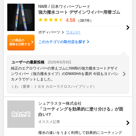
NWB / 日本ワイパーブレード
強力撥水コート デザインワイパー用替ゴム
4.58
（387件）
ボディパーツ
ワイパー
この商品の
このカテゴリの取付店を探す
価格を比較する
ユーザーの最新投稿
2026年8月9日
純正のエアロワイパーの替えゴムにNWBの強力撥水コートデザイ
ンワイパー（強力撥水タイプ）のDW40HAを選択 今回もヨドバシ
カメラでゲットしました。
くわ.
（愛車：トヨタ カローラクロスハイブリッド）
シュアラスター株式会社
「コーティングを効果的に塗り分ける」が面
白い!?
オススメ記事
撥水の違いをうまく利用して効果的にコーティング