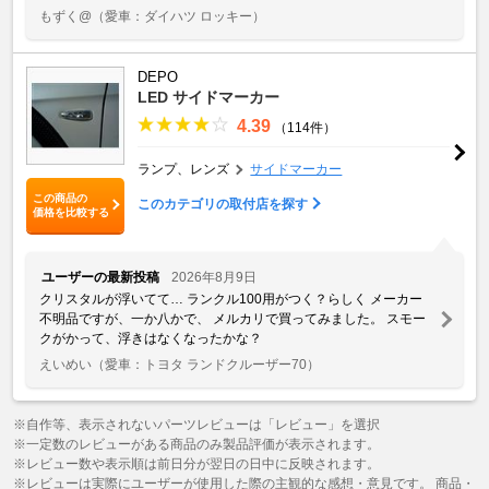
もずく@
（愛車：ダイハツ ロッキー）
DEPO
LED サイドマーカー
4.39
（114件）
ランプ、レンズ
サイドマーカー
この商品の
このカテゴリの取付店を探す
価格を比較する
ユーザーの最新投稿
2026年8月9日
クリスタルが浮いてて… ランクル100用がつく？らしく メーカー
不明品ですが、一か八かで、 メルカリで買ってみました。 スモー
クがかって、浮きはなくなったかな？
えいめい
（愛車：トヨタ ランドクルーザー70）
※自作等、表示されないパーツレビューは「レビュー」を選択
※一定数のレビューがある商品のみ製品評価が表示されます。
※レビュー数や表示順は前日分が翌日の日中に反映されます。
※レビューは実際にユーザーが使用した際の主観的な感想・意見です。 商品・