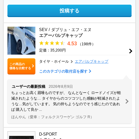
投稿する
SEV / ダブリュ・エフ・エヌ
エアーバルブキャップ
4.53
（198件）
定価：35,200円
タイヤ・ホイール
エアバルブキャップ
この商品の
価格を比較する
このカテゴリの取付店を探す
ユーザーの最新投稿
2026年8月9日
ちょっとお高く眉唾ものですが、 なんとなーく ロードノイズが軽
減されたような… タイヤからのコツコツした感触が軽減されたよ
うな…気がしています。 気の持ちようなのでそう感じたのであれ
ば 購入して良か ...
ほんやん
（愛車：フォルクスワーゲン ゴルフ R）
D-SPORT