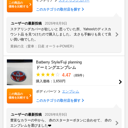
インテリア
ステアリングカバー
この商品の
価格を比較する
このカテゴリの取付店を探す
ユーザーの最新投稿
2026年8月9日
ステアリングカバーが欲しいと 思っていた所、Yahoo!のディスカ
ウント品 を見つけたので購入しました。 太さも手触りも良くて良
い買い物でした。
黄銅の主
（愛車：日産 オーラ e-POWER）
Batberry Style/Fuji planning
ドーミングエンブレム
4.47
（89件）
購入価格：1,650円
ボディパーツ
エンブレム
この商品の
価格を比較する
このカテゴリの取付店を探す
ユーザーの最新投稿
2026年8月9日
豊富なカラーの中から、 赤のスターターボタンに合わせて、 赤の
エンブレムを選びました❤️