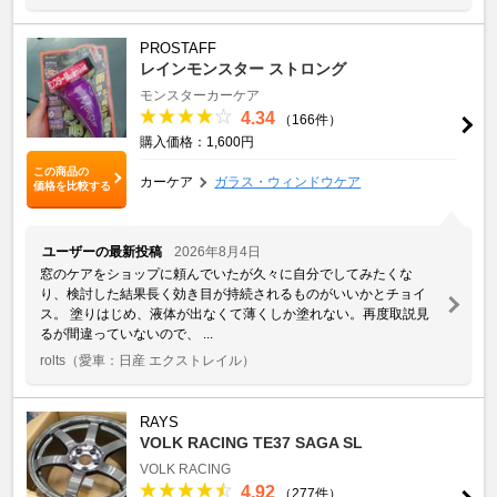
PROSTAFF
レインモンスター ストロング
モンスターカーケア
4.34
（166件）
購入価格：1,600円
この商品の
カーケア
ガラス・ウィンドウケア
価格を比較する
ユーザーの最新投稿
2026年8月4日
窓のケアをショップに頼んでいたが久々に自分でしてみたくな
り、検討した結果長く効き目が持続されるものがいいかとチョイ
ス。 塗りはじめ、液体が出なくて薄くしか塗れない。再度取説見
るが間違っていないので、 ...
rolts
（愛車：日産 エクストレイル）
RAYS
VOLK RACING TE37 SAGA SL
VOLK RACING
4.92
（277件）