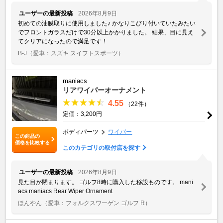
ユーザーの最新投稿
2026年8月9日
初めての油膜取りに使用しました♪ かなりこびり付いていたみたい
でフロントガラスだけで30分以上かかりました。 結果、目に見え
てクリアになったので満足です！
B-J
（愛車：スズキ スイフトスポーツ）
maniacs
リアワイパーオーナメント
4.55
（22件）
定価：3,200円
ボディパーツ
ワイパー
この商品の
価格を比較する
このカテゴリの取付店を探す
ユーザーの最新投稿
2026年8月9日
見た目が閉まります。 ゴルフ8時に購入した移設ものです。 mani
acs maniacs Rear Wiper Ornament
ほんやん
（愛車：フォルクスワーゲン ゴルフ R）