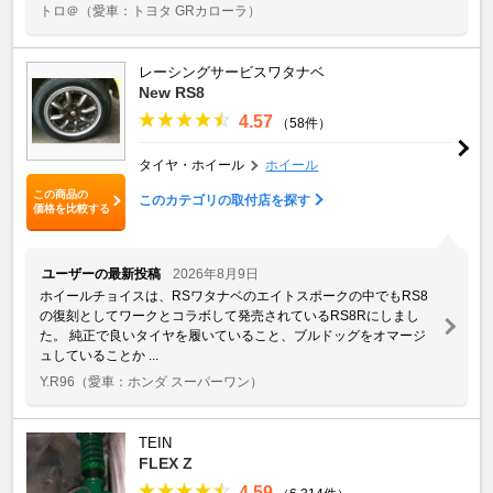
トロ＠
（愛車：トヨタ GRカローラ）
レーシングサービスワタナベ
New RS8
4.57
（58件）
タイヤ・ホイール
ホイール
この商品の
このカテゴリの取付店を探す
価格を比較する
ユーザーの最新投稿
2026年8月9日
ホイールチョイスは、RSワタナベのエイトスポークの中でもRS8
の復刻としてワークとコラボして発売されているRS8Rにしまし
た。 純正で良いタイヤを履いていること、ブルドッグをオマージ
ュしていることか ...
Y.R96
（愛車：ホンダ スーパーワン）
TEIN
FLEX Z
4.59