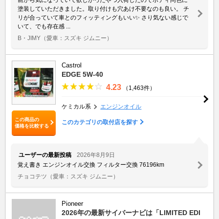
塗装していただきました。取り付けも穴あけ不要なのも良い。 チ
リが合っていて車とのフィッティングもいい✨️ さり気ない感じで
いて、でも存在感 ...
B・JIMY
（愛車：スズキ ジムニー）
Castrol
EDGE 5W-40
4.23
（1,463件）
ケミカル系
エンジンオイル
この商品の
このカテゴリの取付店を探す
価格を比較する
ユーザーの最新投稿
2026年8月9日
覚え書き エンジンオイル交換 フィルター交換 76196km
チョコテツ
（愛車：スズキ ジムニー）
Pioneer
2026年の最新サイバーナビは「LIMITED EDI