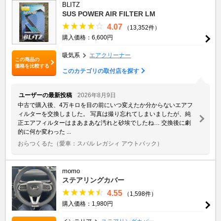
BLITZ
SUS POWER AIR FILTER LM
4.07
（13,352件）
購入価格：6,600円
吸気系
エアクリーナー
この商品の
価格を比較する
このカテゴリの取付店を探す
ユーザーの最新投稿
2026年8月9日
中古で購入後、4万キロを目の前にいつ変えたか分からないエアフ
ィルターを交換しました。 写真は撮り忘れてしまいましたが、純
正エアフィルターはまあまあな汚れと砂埃でしたね… 交換後に劇
的に何か変わった ...
おらつくるた
（愛車：スバル レガシィ アウトバック）
momo
ステアリングカバー
4.55
（1,598件）
購入価格：1,980円