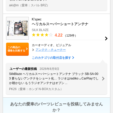
aki@m
（愛車：スバル BRZ）
K'spec
ヘリカルスーパーショートアンテナ
SILK BLAZE
4.22
（129件）
カーオーディオ、ビジュアル
この商品の
アンテナ・チューナー
価格を比較する
このカテゴリの取付店を探す
ユーザーの最新投稿
2026年8月9日
SilkBlaze ヘリカルスーパーショートアンテナ ブラック SB-SA-00
3 要らないアンテナをショート化… ラジオはradiko→CarPlayでし
か聴かない もうラジオアンテナはオプシ ...
PK26
（愛車：ホンダ N-BOXカスタム）
あなたの愛車のパーツレビューを投稿してみません
か？