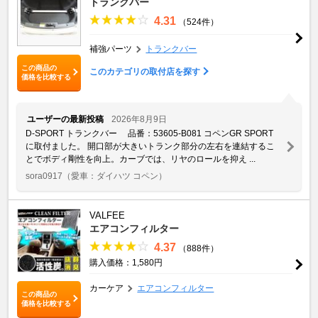
トランクバー
4.31
（524件）
補強パーツ
トランクバー
この商品の
このカテゴリの取付店を探す
価格を比較する
ユーザーの最新投稿
2026年8月9日
D-SPORT トランクバー 品番：53605-B081 コペンGR SPORT
に取付ました。 開口部が大きいトランク部分の左右を連結するこ
とでボディ剛性を向上。カーブでは、リヤのロールを抑え ...
sora0917
（愛車：ダイハツ コペン）
VALFEE
エアコンフィルター
4.37
（888件）
購入価格：1,580円
カーケア
エアコンフィルター
この商品の
価格を比較する