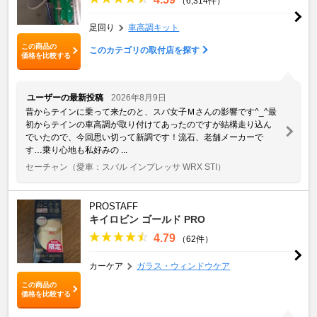
（6,314件）
足回り
車高調キット
この商品の
このカテゴリの取付店を探す
価格を比較する
ユーザーの最新投稿
2026年8月9日
昔からテインに乗って来たのと、スバ女子Ｍさんの影響です^_^最
初からテインの車高調が取り付けてあったのですが結構走り込ん
でいたので、今回思い切って新調です！流石、老舗メーカーで
す…乗り心地も私好みの ...
セーチャン
（愛車：スバル インプレッサ WRX STI）
PROSTAFF
キイロビン ゴールド PRO
4.79
（62件）
カーケア
ガラス・ウィンドウケア
この商品の
価格を比較する