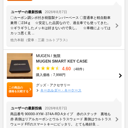
ユーザーの最新投稿
2026年8月7日
〇カーボン調シボ付き樹脂製ナンバーベース 〇普通車と軽自動車
兼用 〇234ｇ ☆安定した品質なので、過去車でも使ってきた。
☆ギラギラしたメッキは好まないので良し。 ☆車種によっては
カッコ悪く見 ...
他力本願
（愛車：三菱 コルトプラス）
MUGEN / 無限
MUGEN SMART KEY CASE
4.60
（48件）
購入価格：7,998円
グッズ・アクセサリー
この商品の
キーホルダー・キーケース
価格を比較する
ユーザーの最新投稿
2026年8月7日
商品番号 90000-XYM -374A-RD Aタイプ 赤のステッチ 裏地も
赤 表側はリアルカーボンとウルトラスウェード 裏側はウルトラス
ウェード FITのスマートキーにピッタリ。 とても格好良 ...