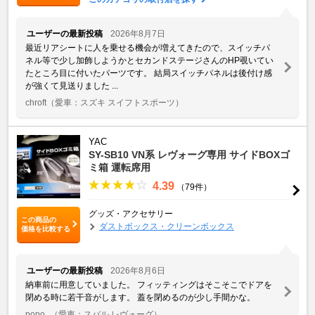
ユーザーの最新投稿
2026年8月7日
最近リアシートに人を乗せる機会が増えてきたので、スイッチパ
ネル等で少し加飾しようかとセカンドステージさんのHP覗いてい
たところ目に付いたパーツです。 結局スイッチパネルは後付け感
が強くて見送りました ...
chroft
（愛車：スズキ スイフトスポーツ）
YAC
SY-SB10 VN系 レヴォーグ専用 サイドBOXゴ
ミ箱 運転席用
4.39
（79件）
グッズ・アクセサリー
この商品の
ダストボックス・クリーンボックス
価格を比較する
ユーザーの最新投稿
2026年8月6日
納車前に用意していました。 フィッティングはそこそこでドアを
閉める時に若干音がします。 蓋を閉めるのが少し手間かな。
popo_
（愛車：スバル レヴォーグ）