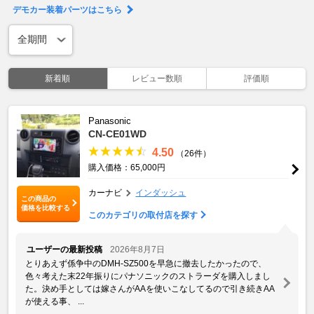
デモカー装着パーツはこちら
新着順
レビュー数順
評価順
Panasonic
CN-CE01WD
4.50
（26件）
購入価格：65,000円
カーナビ
インダッシュ
この商品の
価格を比較する
このカテゴリの取付店を探す
ユーザーの最新投稿
2026年8月7日
とりあえず係争中のDMH-SZ500を早急に撤去したかったので、
色々考えた末22年振りにパナソニックのストラーダを購入しまし
た。決め手としては嫁さんがAAを使いこなしてるので引き続きAA
が使える事、 ...