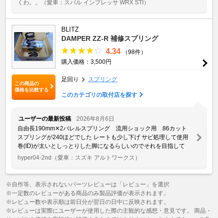
くわ。。
（愛車：スバル インプレッサ WRX STI）
BLITZ
DAMPER ZZ-R 補修スプリング
4.34
（98件）
購入価格：3,500円
足回り
スプリング
この商品の
価格を比較する
このカテゴリの取付店を探す
ユーザーの最新投稿
2026年8月6日
自由長190mm✕2バレルスプリング 流用ショック用 86カット
スプリングが240ほどでした レートも少し下げ サビ処理して使用
巻(ID)が太いとしっとりした脚になるらしいのでそれを目指して
hyper04-2nd
（愛車：スズキ アルトワークス）
※自作等、表示されないパーツレビューは「レビュー」を選択
※一定数のレビューがある商品のみ製品評価が表示されます。
※レビュー数や表示順は前日分が翌日の日中に反映されます。
※レビューは実際にユーザーが使用した際の主観的な感想・意見です。 商品・