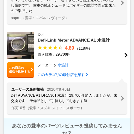
し面倒です。 前車の純正シェードはバイザーの隙間で固定出来た
ので楽でした。
popo_
（愛車：スバル レヴォーグ）
Defi
Defi-Link Meter ADVANCE A1 水温計
4.89
（118件）
購入価格：29,700円
メーター
水温計
この商品の
価格を比較する
このカテゴリの取付店を探す
ユーザーの最新投稿
2026年8月6日
Defi ADVANCE A1 DF15301 水温計 29,700円 購入しましたが、未
交換です。 予備品として手持ちしておきます😅
白夜10番
（愛車：スズキ スイフトスポーツ）
あなたの愛車のパーツレビューを投稿してみません
か？