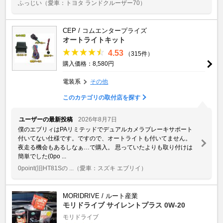
ふっじい
（愛車：トヨタ ランドクルーザー70）
CEP / コムエンタープライズ
オートライトキット
4.53
（315件）
購入価格：8,580円
電装系
その他
このカテゴリの取付店を探す
ユーザーの最新投稿
2026年8月7日
僕のエブリィはPAリミテッドでデュアルカメラブレーキサポート
付いてない仕様です。ですので、オートライトも付いてません。
夜走る機会もあるしなぁ…で購入。 思っていたよりも取り付けは
簡単でした(0po ...
0point(旧HT81Sの ...
（愛車：スズキ エブリイ）
MORIDRIVE / ルート産業
モリドライブ サイレントプラス 0W-20
モリドライブ