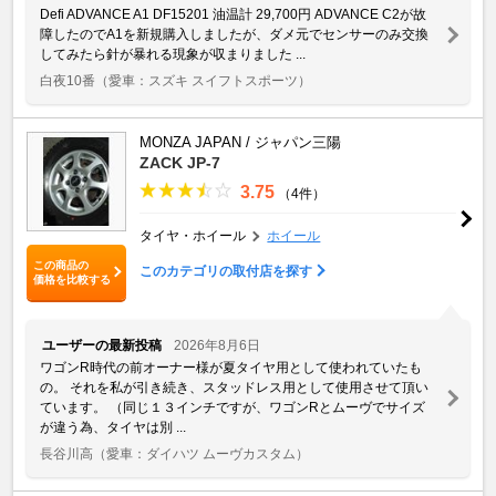
Defi ADVANCE A1 DF15201 油温計 29,700円 ADVANCE C2が故
障したのでA1を新規購入しましたが、ダメ元でセンサーのみ交換
してみたら針が暴れる現象が収まりました ...
白夜10番
（愛車：スズキ スイフトスポーツ）
MONZA JAPAN / ジャパン三陽
ZACK JP-7
3.75
（4件）
タイヤ・ホイール
ホイール
この商品の
このカテゴリの取付店を探す
価格を比較する
ユーザーの最新投稿
2026年8月6日
ワゴンR時代の前オーナー様が夏タイヤ用として使われていたも
の。 それを私が引き続き、スタッドレス用として使用させて頂い
ています。 （同じ１３インチですが、ワゴンRとムーヴでサイズ
が違う為、タイヤは別 ...
長谷川高
（愛車：ダイハツ ムーヴカスタム）