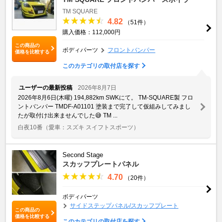
TM SQUARE
4.82
（51件）
購入価格：112,000円
この商品の
ボディパーツ
フロントバンパー
価格を比較する
このカテゴリの取付店を探す
ユーザーの最新投稿
2026年8月7日
2026年8月6日(木曜) 194,882km SWKにて。 TM-SQUARE製 フロ
ントバンパー TMDF-A01101 塗装まで完了して仮組みしてみまし
たが取付け出来ませんでした😅 TM ...
白夜10番
（愛車：スズキ スイフトスポーツ）
Second Stage
スカッフプレートパネル
4.70
（20件）
ボディパーツ
サイドステップパネル/スカッフプレート
この商品の
価格を比較する
このカテゴリの取付店を探す