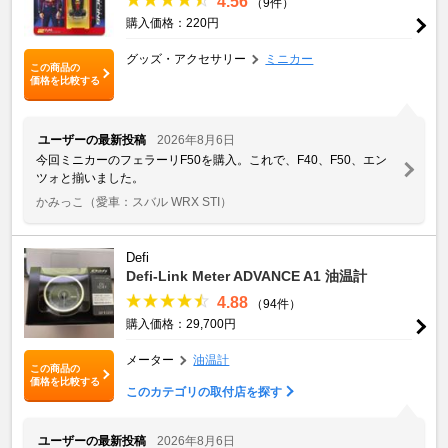
4.56
（9件）
購入価格：220円
グッズ・アクセサリー
ミニカー
この商品の
価格を比較する
ユーザーの最新投稿
2026年8月6日
今回ミニカーのフェラーリF50を購入。これで、F40、F50、エン
ツォと揃いました。
かみっこ
（愛車：スバル WRX STI）
Defi
Defi-Link Meter ADVANCE A1 油温計
4.88
（94件）
購入価格：29,700円
メーター
油温計
この商品の
価格を比較する
このカテゴリの取付店を探す
ユーザーの最新投稿
2026年8月6日