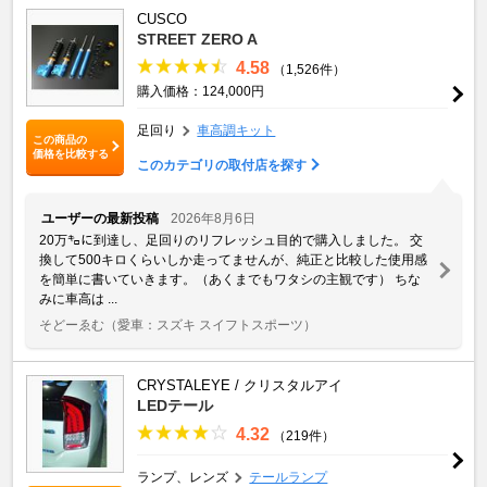
CUSCO
STREET ZERO A
4.58
（1,526件）
購入価格：124,000円
足回り
車高調キット
この商品の
価格を比較する
このカテゴリの取付店を探す
ユーザーの最新投稿
2026年8月6日
20万㌔に到達し、足回りのリフレッシュ目的で購入しました。 交
換して500キロくらいしか走ってませんが、純正と比較した使用感
を簡単に書いていきます。（あくまでもワタシの主観です） ちな
みに車高は ...
そどーゑむ
（愛車：スズキ スイフトスポーツ）
CRYSTALEYE / クリスタルアイ
LEDテール
4.32
（219件）
ランプ、レンズ
テールランプ