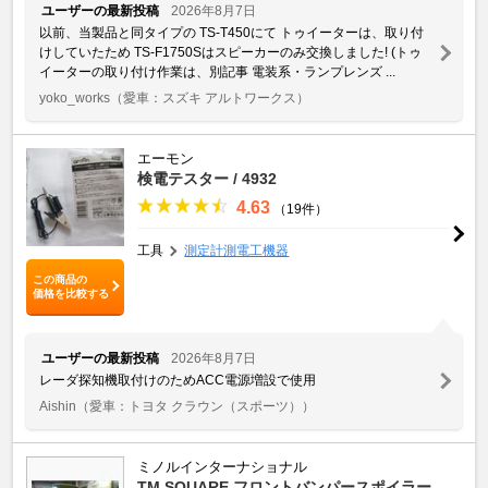
ユーザーの最新投稿
2026年8月7日
以前、当製品と同タイプの TS-T450にて トゥイーターは、取り付
けしていたため TS-F1750Sはスピーカーのみ交換しました! (トゥ
イーターの取り付け作業は、別記事 電装系・ランプレンズ ...
yoko_works
（愛車：スズキ アルトワークス）
エーモン
検電テスター / 4932
4.63
（19件）
工具
測定計測電工機器
この商品の
価格を比較する
ユーザーの最新投稿
2026年8月7日
レーダ探知機取付けのためACC電源増設で使用
Aishin
（愛車：トヨタ クラウン（スポーツ））
ミノルインターナショナル
TM SQUARE フロントバンパースポイラー