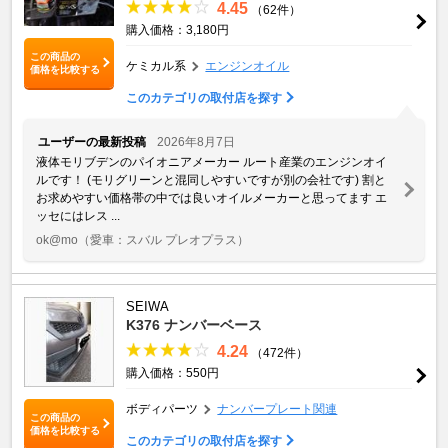
4.45
（62件）
購入価格：3,180円
この商品の
ケミカル系
エンジンオイル
価格を比較する
このカテゴリの取付店を探す
ユーザーの最新投稿
2026年8月7日
液体モリブデンのパイオニアメーカー ルート産業のエンジンオイ
ルです！ (モリグリーンと混同しやすいですが別の会社です) 割と
お求めやすい価格帯の中では良いオイルメーカーと思ってます エ
ッセにはレス ...
ok@mo
（愛車：スバル プレオプラス）
SEIWA
K376 ナンバーベース
4.24
（472件）
購入価格：550円
ボディパーツ
ナンバープレート関連
この商品の
価格を比較する
このカテゴリの取付店を探す