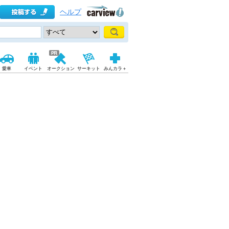
ヘルプ
愛車
イベント
オークション
サーキット
みんカラ＋