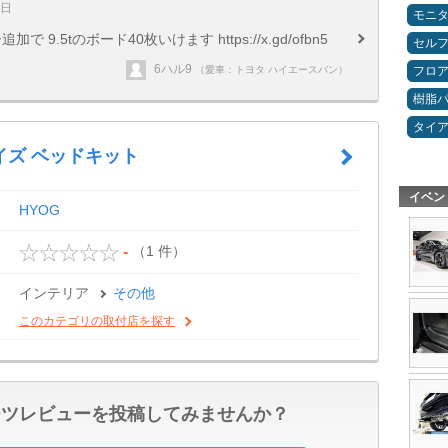
6日
モニ
.5tのボード40枚いけます https://x.gd/ofbn5
セルフ
6ハル9
フロ
（愛車：トヨタ ハイエースバン）
樹脂
タイ
イズ ベッドキット
イベン
HYOG
（1 件）
-
インテリア
その他
このカテゴリの取付店を探す
ーツレビューを投稿してみませんか？