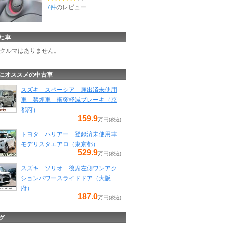
7件
のレビュー
た車
クルマはありません。
にオススメの中古車
スズキ スペーシア 届出済未使用
車 禁煙車 衝突軽減ブレーキ（京
都府）
159.9
万円
(税込)
トヨタ ハリアー 登録済未使用車
モデリスタエアロ（東京都）
529.9
万円
(税込)
スズキ ソリオ 後席左側ワンアク
ションパワースライドドア（大阪
府）
187.0
万円
(税込)
グ