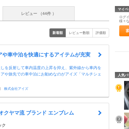
マイペ
レビュー
（44件 ）
ログ
様々
新着順
レビュー数順
評価順
アや車中泊を快適にするアイテムが充実
差しを反射して車内温度の上昇を抑え、紫外線から車内を
ドアや旅先での車中泊にお勧めなのがアイズ「マルチシェ
人気パ
日
株式会社アイズ
オクヤマ流 ブランド エンブレム
ック