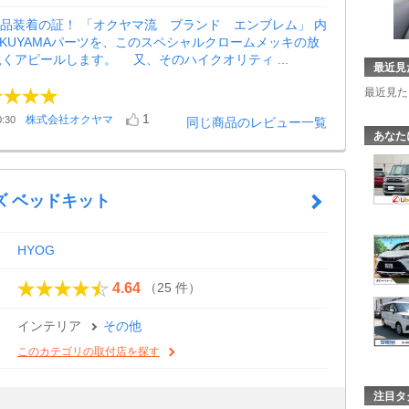
A製品装着の証！ 「オクヤマ流 ブランド エンブレム」 内
KUYAMAパーツを、このスペシャルクロームメッキの放
くアピールします。 又、そのハイクオリティ ...
最近見
最近見た
1
株式会社オクヤマ
:30
同じ商品のレビュー一覧
あなた
ズ ベッドキット
HYOG
（25 件）
4.64
インテリア
その他
このカテゴリの取付店を探す
注目タ