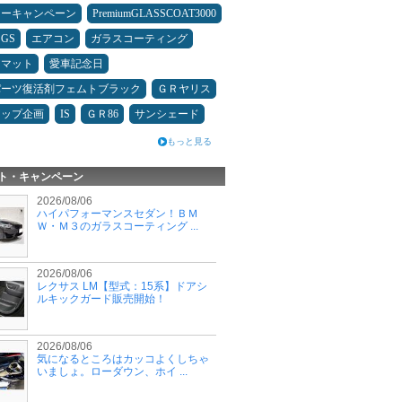
ターキャンペーン
PremiumGLASSCOAT3000
GS
エアコン
ガラスコーティング
アマット
愛車記念日
パーツ復活剤フェムトブラック
ＧＲヤリス
アップ企画
IS
ＧＲ86
サンシェード
もっと見る
ト・キャンペーン
2026/08/06
ハイパフォーマンスセダン！ＢＭ
Ｗ・Ｍ３のガラスコーティング ...
2026/08/06
レクサス LM【型式：15系】ドアシ
ルキックガード販売開始！
2026/08/06
気になるところはカッコよくしちゃ
いましょ。ローダウン、ホイ ...