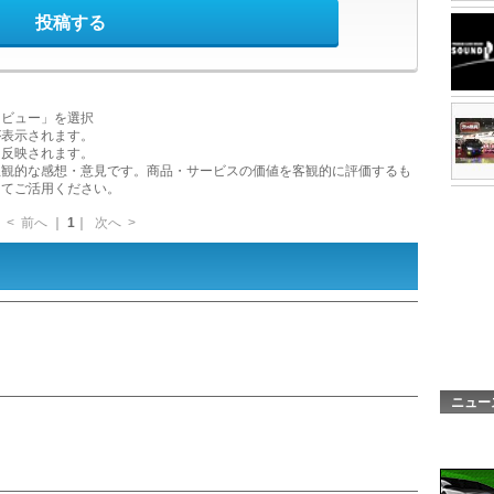
投稿する
レビュー」を選択
が表示されます。
に反映されます。
主観的な感想・意見です。商品・サービスの価値を客観的に評価するも
してご活用ください。
<
前へ
｜
1
｜
次へ
>
ニュー