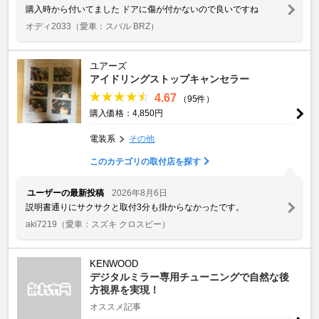
購入時から付いてました ドアに傷が付かないので良いですね
オディ2033
（愛車：スバル BRZ）
ユアーズ
アイドリングストップキャンセラー
4.67
（95件）
購入価格：4,850円
電装系
その他
このカテゴリの取付店を探す
ユーザーの最新投稿
2026年8月6日
説明書通りにサクサクと取付3分も掛からなかったです。
aki7219
（愛車：スズキ クロスビー）
KENWOOD
デジタルミラー専用チューニングで自然な後
方視界を実現！
オススメ記事