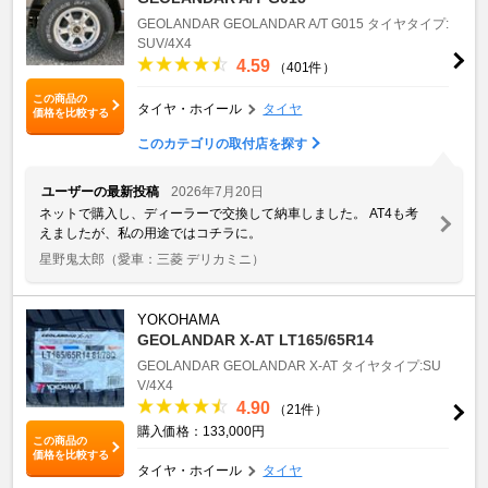
GEOLANDAR
GEOLANDAR A/T G015
タイヤタイプ:
SUV/4X4
4.59
（401件）
この商品の
タイヤ・ホイール
タイヤ
価格を比較する
このカテゴリの取付店を探す
ユーザーの最新投稿
2026年7月20日
ネットで購入し、ディーラーで交換して納車しました。 AT4も考
えましたが、私の用途ではコチラに。
星野鬼太郎
（愛車：三菱 デリカミニ）
YOKOHAMA
GEOLANDAR X-AT LT165/65R14
GEOLANDAR
GEOLANDAR X-AT
タイヤタイプ:SU
V/4X4
4.90
（21件）
購入価格：133,000円
この商品の
価格を比較する
タイヤ・ホイール
タイヤ