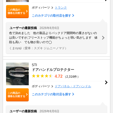
ボディパーツ
トランク
この商品の
価格を比較する
このカテゴリの取付店を探す
ユーザーの最新投稿
2026年8月6日
色で決めました 他の製品よりバックドア開閉時の重さがないの
は良いですが,フリーストップ機能がちょっと弱い気がします 値
段も高い でも物が良いので◯
くまoyaji
（愛車：スズキ ジムニーノマド）
STI
ドアハンドルプロテクター
4.72
（2,316件）
ボディパーツ
ドアパネル・ドアハンドル
この商品の
このカテゴリの取付店を探す
価格を比較する
ユーザーの最新投稿
2026年8月6日