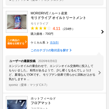
MORIDRIVE / ルート産業
モリドライブ オイルトリートメント
モリドライブ
4.11
（234件）
購入価格：700円
この商品の
ケミカル系
添加剤
価格を比較する
このカテゴリの取付店を探す
ユーザーの最新投稿
2026年8月6日
エンジンオイルの量合わせで、エンジンオイル交換時に投入して
もらいました。 粘性があるようで、少し硬くなるんでしょうけ
ど、夏場なんでOKです。 モリブデン効果で滑らかに回転が上がる
気がします☺️ ...
syomiz
（愛車：マツダ CX-7）
ホットフィールド
フロアマット
フロアマット