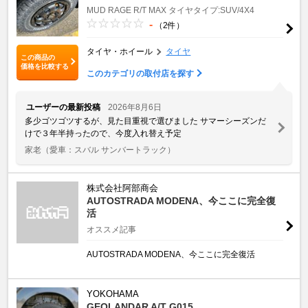
MUD RAGE R/T MAX
タイヤタイプ:SUV/4X4
-
（2件）
タイヤ・ホイール
タイヤ
この商品の
価格を比較する
このカテゴリの取付店を探す
ユーザーの最新投稿
2026年8月6日
多少ゴツゴツするが、見た目重視で選びました サマーシーズンだ
けで３年半持ったので、今度入れ替え予定
家老
（愛車：スバル サンバートラック）
株式会社阿部商会
AUTOSTRADA MODENA、今ここに完全復
活
オススメ記事
AUTOSTRADA MODENA、今ここに完全復活
YOKOHAMA
GEOLANDAR A/T G015