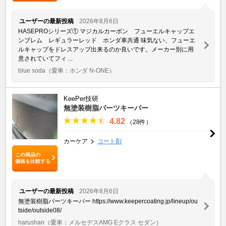
ユーザーの最新投稿
2026年8月6日
HASEPROシリーズ① マジカルカーボン フューエルキャップエ
ンブレム レギュラーレッド ホンダ車共通 味気ない、フューエ
ルキャップをドレスアップ出来るのか良いです。メーカー別に用
意されていてフィ ...
blue soda
（愛車：ホンダ N-ONE）
KeePer技研
無塗装樹脂パーツキーパー
4.82
（28件）
カーケア
コート剤
この商品の
価格を比較する
ユーザーの最新投稿
2026年8月6日
無塗装樹脂パーツキーパー https://www.keepercoating.jp/lineup/ou
tside/outside08/
harushan
（愛車：メルセデスAMG Eクラス セダン）