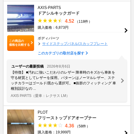
AXIS-PARTS
ドアシルキックガード
4.52
（118件）
購入価格：6,873円
ボディパーツ
この商品の
サイドステップパネル/スカッフプレート
価格を比較する
このカテゴリの取付店を探す
ユーザーの最新投稿
2026年8月6日
【特徴】 ■汚れに強いこだわりのレザー 降車時のキズから車体を
守る材質としてレザーを採用。パターンはノーマルレザー、ステ
ッチカラーはゴールド/黒から選択可。 ■抜群のフィッティング 車
種別設計なの ...
AXIS PARTS
（愛車：レクサス LM）
PLOT
フリーストップドアオープナー
4.36
（58件）
購入価格：19,999円