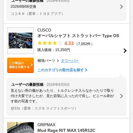
ユーザーの最新投稿
2026年8月6日
2026/08/06交換
ココ８８
（愛車：トヨタ アクア）
CUSCO
オーバルシャフト ストラットバー Type OS
4.33
（7,062件）
購入価格：15,350円
補強パーツ
タワーバー
この商品の
価格を比較する
このカテゴリの取付店を探す
ユーザーの最新投稿
2026年8月6日
見えない所の傷があったり、トルクレンチ入らなかったりで取り
付け大変でさしたが、見た目気に入ったので良し。ビニール剥が
す前の写真です。
@33s
（愛車：スズキ スイフトスポーツ）
GRIPMAX
Mud Rage R/T MAX 145R12C