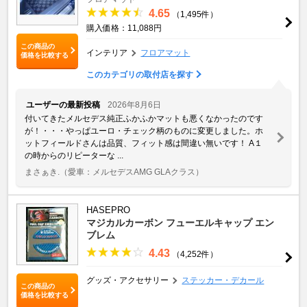
4.65
（1,495件）
購入価格：11,088円
この商品の
インテリア
フロアマット
価格を比較する
このカテゴリの取付店を探す
ユーザーの最新投稿
2026年8月6日
付いてきたメルセデス純正ふかふかマットも悪くなかったのです
が！・・・やっぱユーロ・チェック柄のものに変更しました。ホ
ットフィールドさんは品質、フィット感は間違い無いです！ A１
の時からのリピーターな ...
まさぁき.
（愛車：メルセデスAMG GLAクラス）
HASEPRO
マジカルカーボン フューエルキャップ エン
ブレム
4.43
（4,252件）
グッズ・アクセサリー
ステッカー・デカール
この商品の
価格を比較する