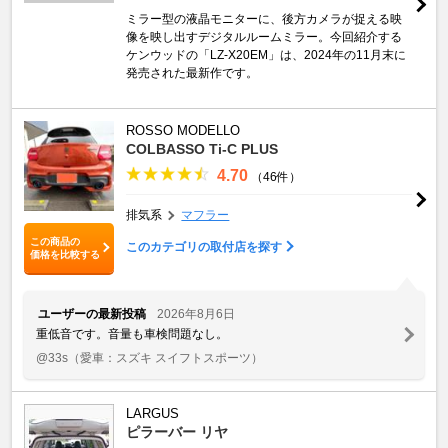
ミラー型の液晶モニターに、後方カメラが捉える映
像を映し出すデジタルルームミラー。今回紹介する
ケンウッドの「LZ-X20EM」は、2024年の11月末に
発売された最新作です。
ROSSO MODELLO
COLBASSO Ti-C PLUS
4.70
（46件）
排気系
マフラー
この商品の
このカテゴリの取付店を探す
価格を比較する
ユーザーの最新投稿
2026年8月6日
重低音です。音量も車検問題なし。
@33s
（愛車：スズキ スイフトスポーツ）
LARGUS
ピラーバー リヤ