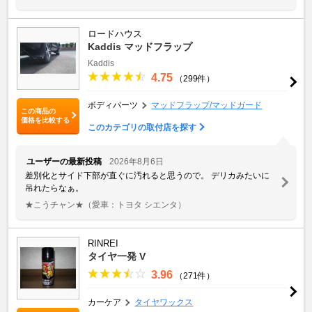
ロードハウス
Kaddis マッドフラップ
Kaddis
4.75
（299件）
ボディパーツ
マッドフラップ/マッドガード
この商品の
価格を比較する
このカテゴリの取付店を探す
ユーザーの最新投稿
2026年8月6日
差別化とサイド下部が直ぐに汚れると思うので。 デリカみたいに
吊れたらなぁ。
★こうチャン★
（愛車：トヨタ シエンタ）
RINREI
タイヤ一発 V
3.96
（271件）
カーケア
タイヤワックス