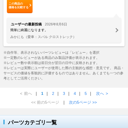
この商品の
価格を比較する
ユーザーの最新投稿
2026年8月6日
簡単に綺麗になります。
みかにも
（愛車：スバル クロストレック）
※自作等、表示されないパーツレビューは「レビュー」を選択
※一定数のレビューがある商品のみ製品評価が表示されます。
※レビュー数や表示順は前日分が翌日の日中に反映されます。
※レビューは実際にユーザーが使用した際の主観的な感想・意見です。 商品・
サービスの価値を客観的に評価するものではありません。あくまでも一つの参
考としてご活用ください。
<
前へ
｜
1
｜
2
｜
3
｜
4
｜
5
｜
次へ
>
<< 前の5ページ
｜
次の5ページ >>
パーツカテゴリ一覧