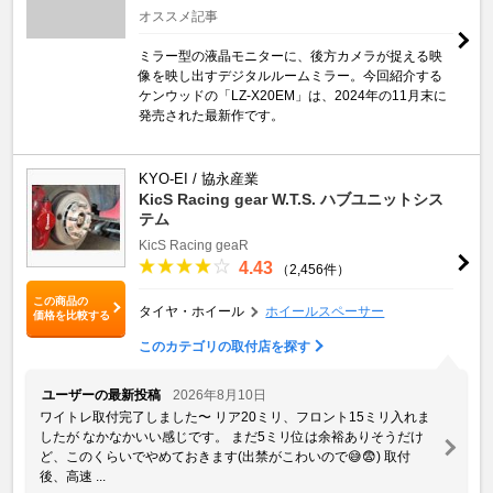
オススメ記事
ミラー型の液晶モニターに、後方カメラが捉える映
像を映し出すデジタルルームミラー。今回紹介する
ケンウッドの「LZ-X20EM」は、2024年の11月末に
発売された最新作です。
KYO-EI / 協永産業
KicS Racing gear W.T.S. ハブユニットシス
テム
KicS Racing geaR
4.43
（2,456件）
この商品の
タイヤ・ホイール
ホイールスペーサー
価格を比較する
このカテゴリの取付店を探す
ユーザーの最新投稿
2026年8月10日
ワイトレ取付完了しました〜 リア20ミリ、フロント15ミリ入れま
したが なかなかいい感じです。 まだ5ミリ位は余裕ありそうだけ
ど、このくらいでやめておきます(出禁がこわいので😅😨) 取付
後、高速 ...