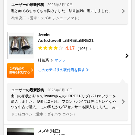
ユーザーの最新投稿
2026年8月10日
黒と赤でめちゃくちゃ悩みました。結果無難に黒にしました。
鳴海 亮二
（愛車：スズキ ジムニーノマド）
Jworks
AutoJuwell LiBRE/LiBRE21
4.17
（106件）
排気系
マフラー
この商品の
このカテゴリの取付店を探す
価格を比較する
ユーザーの最新投稿
2026年8月10日
出口の形状が好きでJworksさんのLiBRE21(リブレ21)マフラーを
購入しました。 納期は2ヶ月。 フロントパイプは先にキレイなや
つを中古で購入。 この際だからO2センサーも購入しました。 あ ...
ドラ猫コペン
（愛車：ダイハツ コペン）
スズキ(純正)