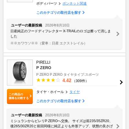
ボディパーツ
ボンネット関連
このカテゴリの取付店を探す
ユーザーの最新投稿
2026年8月10日
日産純正のフードディフレクター X-TRAILのロゴは擦って消しま
した
※※カワウソ※※
（愛車：日産 エクストレイル）
PIRELLI
P ZERO
P ZERO
P ZERO
タイヤタイプ:スポーツ
4.42
（309件）
タイヤ・ホイール
タイヤ
この商品の
価格を比較する
このカテゴリの取付店を探す
ユーザーの最新投稿
2026年8月10日
ミシュランからピレリP ZEROへ交換。 サイズは前235/35ZR20、
後265/30ZR20と前回同様に純正よりも外形アップ、状態の良さげ