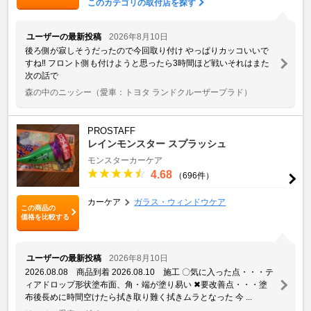
このカテゴリの取付店を探す
ユーザーの最新投稿
2026年8月10日
後ろ側が寂しそうだったので今回取り付け やっぱりカッコいいで
すね‼️ フロント側も付けようと思ったら3時間ほど戦いそれはまた
次の話で
森の中のニッシー
（愛車：トヨタ ランドクルーザープラド）
PROSTAFF
レインモンスター スプラッシュ
モンスターカーケア
4.68
（696件）
カーケア
ガラス・ウィンドウケア
この商品の
価格を比較する
ユーザーの最新投稿
2026年8月10日
2026.08.08 商品到着 2026.08.10 施工 〇気に入った点・・・テ
ィアドロップ形状塗布面、角・端が塗り易い ✖要改善点・・・塗
布後長めに時間空けたら拭き取り難く拭きムラとなった 今 ...