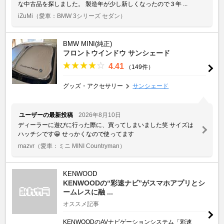
な中古品を探しました。 製造年が少し新しくなったので３年 ...
iZuMi
（愛車：BMW 3シリーズ セダン）
BMW MINI(純正)
フロントウインドウ サンシェード
4.41
（149件）
グッズ・アクセサリー
サンシェード
ユーザーの最新投稿
2026年8月10日
ディーラーに遊びに行った際に、買ってしまいました笑 サイズは
ハッチシです😀 せっかくなので使ってます
mazvr
（愛車：ミニ MINI Countryman）
KENWOOD
KENWOODの“彩速ナビ”がスマホアプリとシ
ームレスに融 ...
オススメ記事
KENWOODのAVナビゲーションシステム「彩速