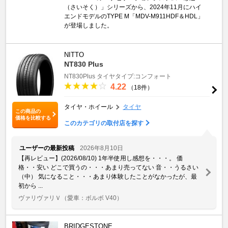
（さいそく）」シリーズから、2024年11月にハイ
エンドモデルのTYPE M「MDV-M911HDF＆HDL」
が登場しました。
NITTO
NT830 Plus
NT830Plus
タイヤタイプ:コンフォート
4.22
（18件）
タイヤ・ホイール
タイヤ
この商品の
価格を比較する
このカテゴリの取付店を探す
ユーザーの最新投稿
2026年8月10日
【再レビュー】(2026/08/10) 1年半使用し感想を・・・。 価
格・・安い どこで買うの・・・あまり売ってない 音・・うるさい
（中） 気になること・・・あまり体験したことがなかったが、最
初から ...
ヴァリヴァリＶ
（愛車：ボルボ V40）
BRIDGESTONE