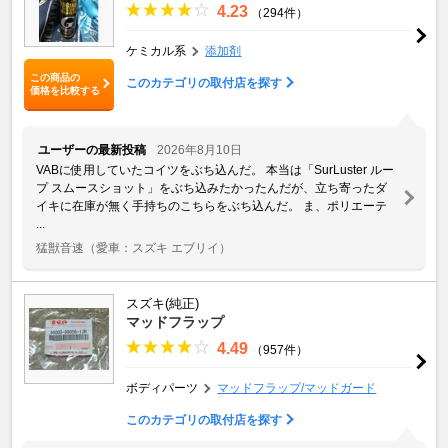
4.23
（294件）
ケミカル系
添加剤
この商品の
このカテゴリの取付店を探す
価格を比較する
ユーザーの最新投稿
2026年8月10日
VABに使用していたコイツをぶち込んだ。 本当は「SurLuster ルー
プ スムースショット」をぶち込みたかったんだが、立ち寄ったダ
イキに在庫が無く手持ちのこちらをぶち込んだ。 ま、ポリエーテ
...
猛獣音速
（愛車：スズキ エブリイ）
スズキ(純正)
マッドフラップ
4.49
（957件）
ボディパーツ
マッドフラップ/マッドガード
このカテゴリの取付店を探す