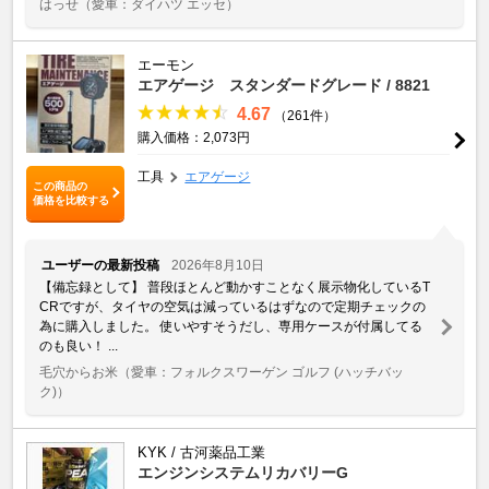
はっせ
（愛車：ダイハツ エッセ）
エーモン
エアゲージ スタンダードグレード / 8821
4.67
（261件）
購入価格：2,073円
工具
エアゲージ
この商品の
価格を比較する
ユーザーの最新投稿
2026年8月10日
【備忘録として】 普段ほとんど動かすことなく展示物化しているT
CRですが、タイヤの空気は減っているはずなので定期チェックの
為に購入しました。 使いやすそうだし、専用ケースが付属してる
のも良い！ ...
毛穴からお米
（愛車：フォルクスワーゲン ゴルフ (ハッチバッ
ク)）
KYK / 古河薬品工業
エンジンシステムリカバリーG