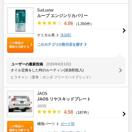
SurLuster
ループ エンジンリカバリー
4.06
（1,350件）
ケミカル系
添加剤
この商品の
このカテゴリの取付店を探す
価格を比較する
ユーザーの最新投稿
2026年8月10日
オイル交換をした時のルーティン(添加剤投入)
ヒラチャン
（愛車：ホンダ フリードハイブリッド）
JAOS
JAOS リヤスキッドプレート
JAOS
4.58
（187件）
補強パーツ
ガード類
この商品の
価格を比較する