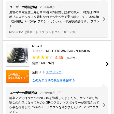
ユーザーの最新投稿
2026年8月10日
夏場の車内温度上昇と車中泊時の目隠し効果で導入。 材質は190T
ポリエステルタフタ素材なのでペラペラで安っぽいです。 本体8p
+取付補助パーツ6p+フロントサンシェード用収納袋付き。 フロン
ト ...
MAKO-BA
（愛車：トヨタ ランドクルーザー250）
RS★R
Ti2000 HALF DOWN SUSPENSION
4.45
（828件）
定価：68,376円
足回り
スプリング
この商品の
価格を比較する
このカテゴリの取付店を探す
ユーザーの最新投稿
2026年8月10日
前車ノアではタナベのNF210を装着してましたが、ケツ下がり気
味なのが気になってたのとGRのフロントスポイラーが装着されて
る事を考慮してRSRのハーフダウンを選びました‼️ 2〜2.5cmダウ
ンで ...