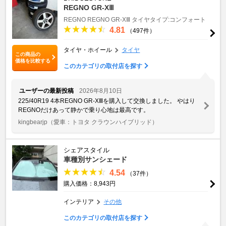
REGNO GR-XⅢ
REGNO
REGNO GR-XⅢ
タイヤタイプ:コンフォート
4.81
（497件）
タイヤ・ホイール
タイヤ
この商品の
価格を比較する
このカテゴリの取付店を探す
ユーザーの最新投稿
2026年8月10日
225/40R19 4本REGNO GR-XⅢを購入して交換しました。 やはり
REGNOだけあって静かで乗り心地は最高です。
kingbearjp
（愛車：トヨタ クラウンハイブリッド）
シェアスタイル
車種別サンシェード
4.54
（37件）
購入価格：8,943円
インテリア
その他
このカテゴリの取付店を探す