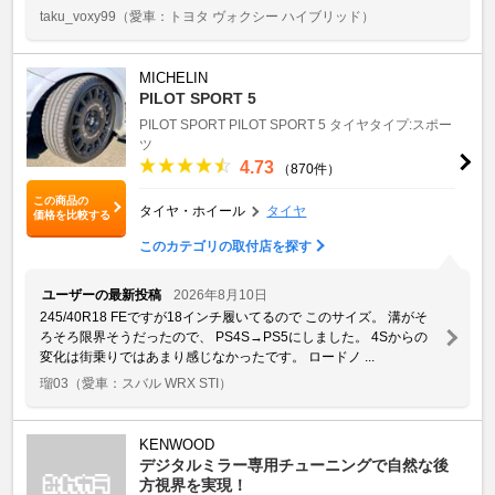
taku_voxy99
（愛車：トヨタ ヴォクシー ハイブリッド）
MICHELIN
PILOT SPORT 5
PILOT SPORT
PILOT SPORT 5
タイヤタイプ:スポー
ツ
4.73
（870件）
この商品の
タイヤ・ホイール
タイヤ
価格を比較する
このカテゴリの取付店を探す
ユーザーの最新投稿
2026年8月10日
245/40R18 FEですが18インチ履いてるので このサイズ。 溝がそ
ろそろ限界そうだったので、 PS4S→PS5にしました。 4Sからの
変化は街乗りではあまり感じなかったです。 ロードノ ...
瑠03
（愛車：スバル WRX STI）
KENWOOD
デジタルミラー専用チューニングで自然な後
方視界を実現！