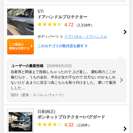
STI
ドアハンドルプロテクター
4.72
（2,318件）
ボディパーツ
ドアパネル・ドアハンドル
この商品の
このカテゴリの取付店を探す
価格を比較する
ユーザーの最新投稿
2026年8月10日
自家用と間違えて投稿しちゃったので 上げ直し。 運転席のここが
傷だらけ… うちの会社、半分が女の子なので 仕方ないのかもしれ
ないけど あまりに目立つ為こちらを取り付けました。 磨いて傷消
しした ...
瑠03
（愛車：スバル レヴォーグ）
日産(純正)
ボンネットプロテクター/バグガード
4.32
（116件）