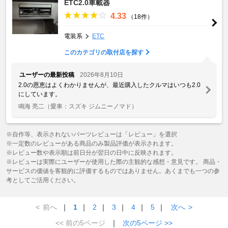
ETC2.0車載器
4.33
（18件）
電装系
ETC
このカテゴリの取付店を探す
ユーザーの最新投稿
2026年8月10日
2.0の恩恵はよくわかりませんが、最近購入したクルマはいつも2.0
にしています。
鳴海 亮二
（愛車：スズキ ジムニーノマド）
※自作等、表示されないパーツレビューは「レビュー」を選択
※一定数のレビューがある商品のみ製品評価が表示されます。
※レビュー数や表示順は前日分が翌日の日中に反映されます。
※レビューは実際にユーザーが使用した際の主観的な感想・意見です。 商品・
サービスの価値を客観的に評価するものではありません。あくまでも一つの参
考としてご活用ください。
<
前へ
｜
1
｜
2
｜
3
｜
4
｜
5
｜
次へ
>
<< 前の5ページ
｜
次の5ページ >>