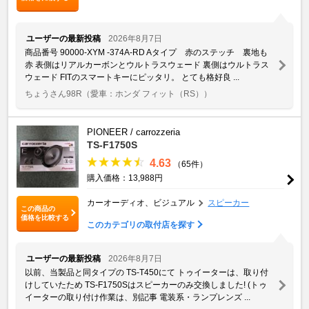
ユーザーの最新投稿
2026年8月7日
商品番号 90000-XYM -374A-RD Aタイプ 赤のステッチ 裏地も
赤 表側はリアルカーボンとウルトラスウェード 裏側はウルトラス
ウェード FITのスマートキーにピッタリ。 とても格好良 ...
ちょうさん98R
（愛車：ホンダ フィット（RS））
PIONEER / carrozzeria
TS-F1750S
4.63
（65件）
購入価格：13,988円
カーオーディオ、ビジュアル
スピーカー
この商品の
価格を比較する
このカテゴリの取付店を探す
ユーザーの最新投稿
2026年8月7日
以前、当製品と同タイプの TS-T450にて トゥイーターは、取り付
けしていたため TS-F1750Sはスピーカーのみ交換しました! (トゥ
イーターの取り付け作業は、別記事 電装系・ランプレンズ ...