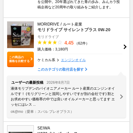
を公開中。20年選ばれてきた青の歩み、みんカラ投
稿企画など20周年の取り組みをご紹介します。
MORIDRIVE / ルート産業
モリドライブ サイレントプラス 0W-20
モリドライブ
4.45
（62件）
購入価格：3,180円
この商品の
ケミカル系
エンジンオイル
価格を比較する
このカテゴリの取付店を探す
ユーザーの最新投稿
2026年8月7日
液体モリブデンのパイオニアメーカー ルート産業のエンジンオイ
ルです！ (モリグリーンと混同しやすいですが別の会社です) 割と
お求めやすい価格帯の中では良いオイルメーカーと思ってます エ
ッセにはレス ...
ok@mo
（愛車：スバル プレオプラス）
SEIWA