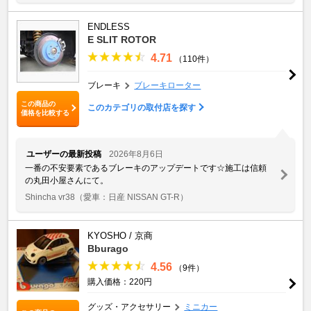
ENDLESS
E SLIT ROTOR
4.71
（110件）
ブレーキ
ブレーキローター
この商品の
このカテゴリの取付店を探す
価格を比較する
ユーザーの最新投稿
2026年8月6日
一番の不安要素であるブレーキのアップデートです☆施工は信頼
の丸田小屋さんにて。
Shincha vr38
（愛車：日産 NISSAN GT-R）
KYOSHO / 京商
Bburago
4.56
（9件）
購入価格：220円
グッズ・アクセサリー
ミニカー