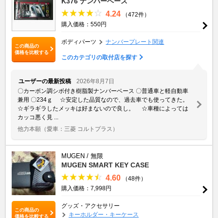
K376 ナンバーベース
4.24
（472件）
購入価格：550円
ボディパーツ
ナンバープレート関連
この商品の
価格を比較する
このカテゴリの取付店を探す
ユーザーの最新投稿
2026年8月7日
〇カーボン調シボ付き樹脂製ナンバーベース 〇普通車と軽自動車
兼用 〇234ｇ ☆安定した品質なので、過去車でも使ってきた。
☆ギラギラしたメッキは好まないので良し。 ☆車種によっては
カッコ悪く見 ...
他力本願
（愛車：三菱 コルトプラス）
MUGEN / 無限
MUGEN SMART KEY CASE
4.60
（48件）
購入価格：7,998円
グッズ・アクセサリー
この商品の
キーホルダー・キーケース
価格を比較する