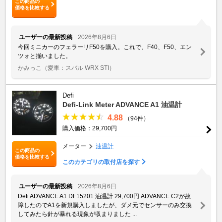
この商品の
価格を比較する
ユーザーの最新投稿
2026年8月6日
今回ミニカーのフェラーリF50を購入。これで、F40、F50、エン
ツォと揃いました。
かみっこ
（愛車：スバル WRX STI）
Defi
Defi-Link Meter ADVANCE A1 油温計
4.88
（94件）
購入価格：29,700円
メーター
油温計
この商品の
価格を比較する
このカテゴリの取付店を探す
ユーザーの最新投稿
2026年8月6日
Defi ADVANCE A1 DF15201 油温計 29,700円 ADVANCE C2が故
障したのでA1を新規購入しましたが、ダメ元でセンサーのみ交換
してみたら針が暴れる現象が収まりました ...