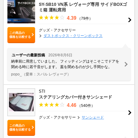
SY-SB10 VN系 レヴォーグ専用 サイドBOXゴ
ミ箱 運転席用
4.39
（79件）
グッズ・アクセサリー
この商品の
ダストボックス・クリーンボックス
価格を比較する
ユーザーの最新投稿
2026年8月6日
納車前に用意していました。 フィッティングはそこそこでドアを
閉める時に若干音がします。 蓋を閉めるのが少し手間かな。
popo_
（愛車：スバル レヴォーグ）
STI
ステアリングカバー付きサンシェード
4.46
（540件）
グッズ・アクセサリー
サンシェード
この商品の
価格を比較する