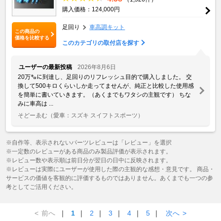
購入価格：124,000円
足回り
車高調キット
この商品の
価格を比較する
このカテゴリの取付店を探す
ユーザーの最新投稿
2026年8月6日
20万㌔に到達し、足回りのリフレッシュ目的で購入しました。 交
換して500キロくらいしか走ってませんが、純正と比較した使用感
を簡単に書いていきます。（あくまでもワタシの主観です） ちな
みに車高は ...
そどーゑむ
（愛車：スズキ スイフトスポーツ）
※自作等、表示されないパーツレビューは「レビュー」を選択
※一定数のレビューがある商品のみ製品評価が表示されます。
※レビュー数や表示順は前日分が翌日の日中に反映されます。
※レビューは実際にユーザーが使用した際の主観的な感想・意見です。 商品・
サービスの価値を客観的に評価するものではありません。あくまでも一つの参
考としてご活用ください。
<
前へ
｜
1
｜
2
｜
3
｜
4
｜
5
｜
次へ
>