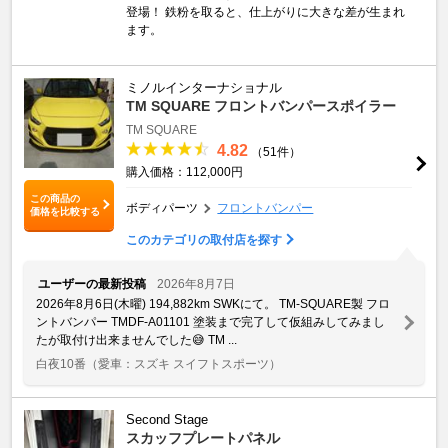
登場！ 鉄粉を取ると、仕上がりに大きな差が生まれ
ます。
ミノルインターナショナル
TM SQUARE フロントバンパースポイラー
TM SQUARE
4.82
（51件）
購入価格：112,000円
この商品の
ボディパーツ
フロントバンパー
価格を比較する
このカテゴリの取付店を探す
ユーザーの最新投稿
2026年8月7日
2026年8月6日(木曜) 194,882km SWKにて。 TM-SQUARE製 フロ
ントバンパー TMDF-A01101 塗装まで完了して仮組みしてみまし
たが取付け出来ませんでした😅 TM ...
白夜10番
（愛車：スズキ スイフトスポーツ）
Second Stage
スカッフプレートパネル