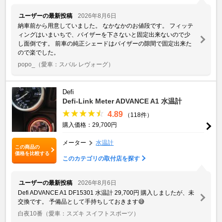
ユーザーの最新投稿
2026年8月6日
納車前から用意していました。 なかなかのお値段です。 フィッテ
ィングはいまいちで、バイザーを下さないと固定出来ないので少
し面倒です。 前車の純正シェードはバイザーの隙間で固定出来た
ので楽でした。
popo_
（愛車：スバル レヴォーグ）
Defi
Defi-Link Meter ADVANCE A1 水温計
4.89
（118件）
購入価格：29,700円
メーター
水温計
この商品の
価格を比較する
このカテゴリの取付店を探す
ユーザーの最新投稿
2026年8月6日
Defi ADVANCE A1 DF15301 水温計 29,700円 購入しましたが、未
交換です。 予備品として手持ちしておきます😅
白夜10番
（愛車：スズキ スイフトスポーツ）