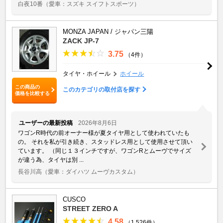
白夜10番
（愛車：スズキ スイフトスポーツ）
MONZA JAPAN / ジャパン三陽
ZACK JP-7
3.75
（4件）
タイヤ・ホイール
ホイール
この商品の
このカテゴリの取付店を探す
価格を比較する
ユーザーの最新投稿
2026年8月6日
ワゴンR時代の前オーナー様が夏タイヤ用として使われていたも
の。 それを私が引き続き、スタッドレス用として使用させて頂い
ています。 （同じ１３インチですが、ワゴンRとムーヴでサイズ
が違う為、タイヤは別 ...
長谷川高
（愛車：ダイハツ ムーヴカスタム）
CUSCO
STREET ZERO A
4.58
（1,526件）