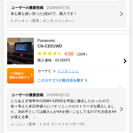
ユーザーの最新投稿
2026年8月7日
表も裏も使い切った(涙)ので、購入です！
ヒデシオン
（愛車：ホンダ エリシオン）
Panasonic
CN-CE01WD
4.50
（26件）
購入価格：65,000円
カーナビ
インダッシュ
この商品の
価格を比較する
このカテゴリの取付店を探す
ユーザーの最新投稿
2026年8月7日
とりあえず係争中のDMH-SZ500を早急に撤去したかったので、
色々考えた末22年振りにパナソニックのストラーダを購入しまし
た。決め手としては嫁さんがAAを使いこなしてるので引き続きAA
が使える事、 ...
ふっじい
（愛車：トヨタ ランドクルーザー70）