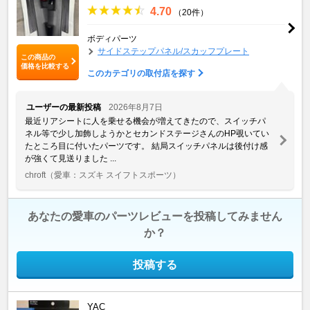
4.70
（20件）
ボディパーツ
サイドステップパネル/スカッフプレート
この商品の
価格を比較する
このカテゴリの取付店を探す
ユーザーの最新投稿
2026年8月7日
最近リアシートに人を乗せる機会が増えてきたので、スイッチパ
ネル等で少し加飾しようかとセカンドステージさんのHP覗いてい
たところ目に付いたパーツです。 結局スイッチパネルは後付け感
が強くて見送りました ...
chroft
（愛車：スズキ スイフトスポーツ）
あなたの愛車のパーツレビューを投稿してみません
か？
投稿する
YAC