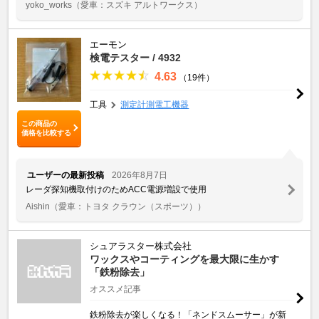
yoko_works
（愛車：スズキ アルトワークス）
エーモン
検電テスター / 4932
4.63
（19件）
工具
測定計測電工機器
この商品の
価格を比較する
ユーザーの最新投稿
2026年8月7日
レーダ探知機取付けのためACC電源増設で使用
Aishin
（愛車：トヨタ クラウン（スポーツ））
シュアラスター株式会社
ワックスやコーティングを最大限に生かす
「鉄粉除去」
オススメ記事
鉄粉除去が楽しくなる！「ネンドスムーサー」が新