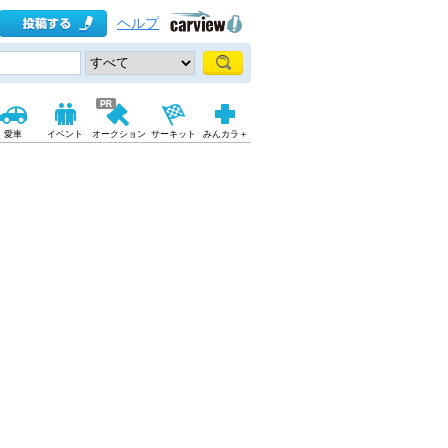
ヘルプ
愛車
イベント
オークション
サーキット
みんカラ＋