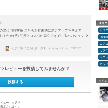
5日
注目タ
トヨ
かえの際に同時交換 こちらも将来的に馬力アップを考えて
おまかせ(笑) 品質とコスパが両立できているとのショッ
Premi
エア
たまに暇になる社畜
（愛車：スバル インプレッサ WRX STI）
ガラ
ソニ
セルフ
ーツレビューを投稿してみませんか？
イベン
投稿する
レビュー」を選択
が表示されます。