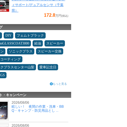
ィサポート/デュアルセンサ（千葉
県）
172.8
万円
(税込)
グ
タ
DIY
フェムトブラック
umGLASSCOAT3000
給油
スピーカー
コン
ソニックプラス
スピーカー交換
スコーティング
ックプラスセンター山梨
愛車記念日
GS
もっと見る
ト・キャンペーン
2026/08/06
眩しい！ 夜間の作業・洗車・BB
Q・キャンプ・防災用品とし ...
2026/08/06