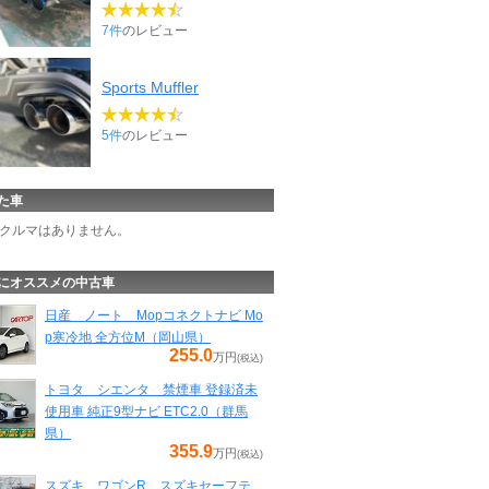
7件
のレビュー
Sports Muffler
5件
のレビュー
た車
クルマはありません。
にオススメの中古車
日産 ノート Mopコネクトナビ Mo
p寒冷地 全方位M（岡山県）
255.0
万円
(税込)
トヨタ シエンタ 禁煙車 登録済未
使用車 純正9型ナビ ETC2.0（群馬
県）
355.9
万円
(税込)
スズキ ワゴンR スズキセーフテ