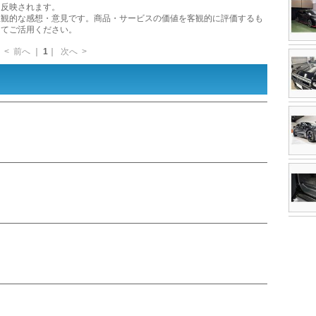
に反映されます。
主観的な感想・意見です。商品・サービスの価値を客観的に評価するも
してご活用ください。
<
前へ
｜
1
｜
次へ
>