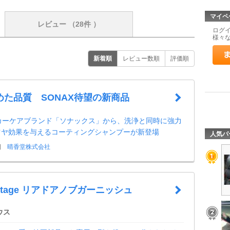
マイペ
レビュー
（28件 ）
ログ
様々
新着順
レビュー数順
評価順
めた品質 SONAX待望の新商品
1カーケアブランド「ソナックス」から、洗浄と同時に強力
ツヤ効果を与えるコーティングシャンプーが新登場
人気パ
日
晴香堂株式会社
 Stage リアドアノブガーニッシュ
ウス