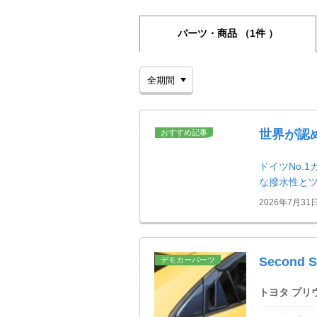
パーツ・商品
（1件 ）
世界が認
おすすめ記事
ドイツNo.
な撥水性と
2026年7月31
Second
デモカーパーツ
トヨタ プリ