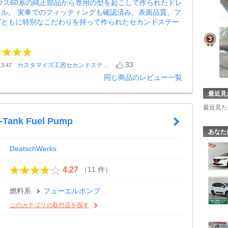
ウス60系の純正部品から専用の型を起こして作られたドレ
ネル。 実車でのフィッティングも確認済み。表面品質、フ
グともに特別なこだわりを持って作られたセカンドステー
33
カスタマイズ工房セカンドステ ...
3:47
同じ商品のレビュー一覧
最近見
最近見た
-Tank Fuel Pump
あなた
DeatschWerks
（11 件）
4.27
燃料系
フューエルポンプ
このカテゴリの取付店を探す