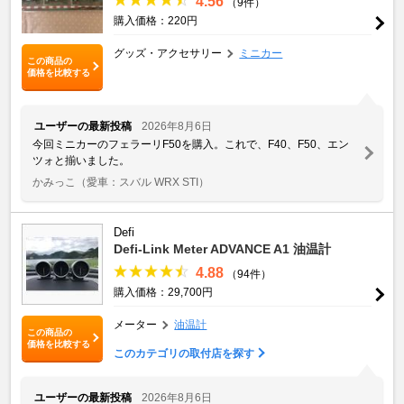
4.56
（9件）
購入価格：220円
グッズ・アクセサリー
ミニカー
この商品の
価格を比較する
ユーザーの最新投稿
2026年8月6日
今回ミニカーのフェラーリF50を購入。これで、F40、F50、エン
ツォと揃いました。
かみっこ
（愛車：スバル WRX STI）
Defi
Defi-Link Meter ADVANCE A1 油温計
4.88
（94件）
購入価格：29,700円
メーター
油温計
この商品の
価格を比較する
このカテゴリの取付店を探す
ユーザーの最新投稿
2026年8月6日