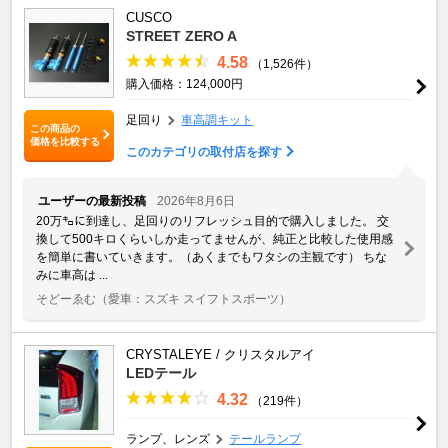
CUSCO
STREET ZERO A
4.58
（1,526件）
購入価格：124,000円
足回り
車高調キット
この商品の
価格を比較する
このカテゴリの取付店を探す
ユーザーの最新投稿
2026年8月6日
20万㌔に到達し、足回りのリフレッシュ目的で購入しました。 交
換して500キロくらいしか走ってませんが、純正と比較した使用感
を簡単に書いていきます。（あくまでもワタシの主観です） ちな
みに車高は ...
そどーゑむ
（愛車：スズキ スイフトスポーツ）
CRYSTALEYE / クリスタルアイ
LEDテール
4.32
（219件）
ランプ、レンズ
テールランプ