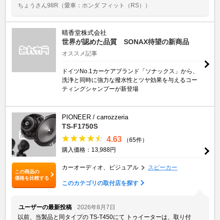
ちょうさん98R
（愛車：ホンダ フィット（RS））
晴香堂株式会社
世界が認めた品質 SONAX待望の新商品
オススメ記事
ドイツNo.1カーケアブランド「ソナックス」から、
洗浄と同時に強力な撥水性とツヤ効果を与えるコー
ティングシャンプーが新登場
PIONEER / carrozzeria
TS-F1750S
4.63
（65件）
購入価格：13,988円
カーオーディオ、ビジュアル
スピーカー
この商品の
価格を比較する
このカテゴリの取付店を探す
ユーザーの最新投稿
2026年8月7日
以前、当製品と同タイプの TS-T450にて トゥイーターは、取り付