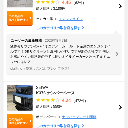
4.45
（62件）
購入価格：3,180円
この商品の
ケミカル系
エンジンオイル
価格を比較する
このカテゴリの取付店を探す
ユーザーの最新投稿
2026年8月7日
液体モリブデンのパイオニアメーカー ルート産業のエンジンオイ
ルです！ (モリグリーンと混同しやすいですが別の会社です) 割と
お求めやすい価格帯の中では良いオイルメーカーと思ってます エ
ッセにはレス ...
ok@mo
（愛車：スバル プレオプラス）
SEIWA
K376 ナンバーベース
4.24
（472件）
購入価格：550円
ボディパーツ
ナンバープレート関連
この商品の
価格を比較する
このカテゴリの取付店を探す