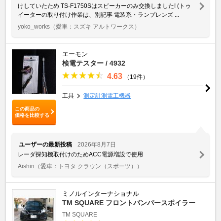
けしていたため TS-F1750Sはスピーカーのみ交換しました! (トゥ
イーターの取り付け作業は、別記事 電装系・ランプレンズ ...
yoko_works
（愛車：スズキ アルトワークス）
エーモン
検電テスター / 4932
4.63
（19件）
工具
測定計測電工機器
この商品の
価格を比較する
ユーザーの最新投稿
2026年8月7日
レーダ探知機取付けのためACC電源増設で使用
Aishin
（愛車：トヨタ クラウン（スポーツ））
ミノルインターナショナル
TM SQUARE フロントバンパースポイラー
TM SQUARE