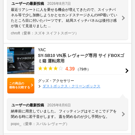
ユーザーの最新投稿
2026年8月7日
最近リアシートに人を乗せる機会が増えてきたので、スイッチパ
ネル等で少し加飾しようかとセカンドステージさんのHP覗いてい
たところ目に付いたパーツです。 結局スイッチパネルは後付け感
が強くて見送りました ...
chroft
（愛車：スズキ スイフトスポーツ）
YAC
SY-SB10 VN系 レヴォーグ専用 サイドBOXゴ
ミ箱 運転席用
4.39
（79件）
グッズ・アクセサリー
この商品の
ダストボックス・クリーンボックス
価格を比較する
ユーザーの最新投稿
2026年8月6日
納車前に用意していました。 フィッティングはそこそこでドアを
閉める時に若干音がします。 蓋を閉めるのが少し手間かな。
popo_
（愛車：スバル レヴォーグ）