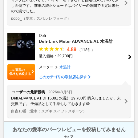
し面倒です。 前車の純正シェードはバイザーの隙間で固定出来た
ので楽でした。
popo_
（愛車：スバル レヴォーグ）
Defi
Defi-Link Meter ADVANCE A1 水温計
4.89
（118件）
購入価格：29,700円
メーター
水温計
この商品の
価格を比較する
このカテゴリの取付店を探す
ユーザーの最新投稿
2026年8月6日
Defi ADVANCE A1 DF15301 水温計 29,700円 購入しましたが、未
交換です。 予備品として手持ちしておきます😅
白夜10番
（愛車：スズキ スイフトスポーツ）
あなたの愛車のパーツレビューを投稿してみません
か？