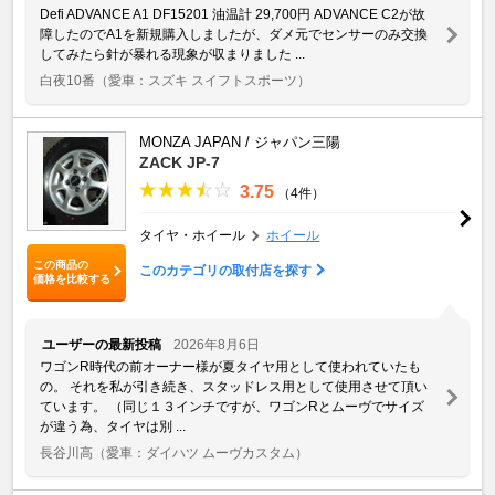
Defi ADVANCE A1 DF15201 油温計 29,700円 ADVANCE C2が故
障したのでA1を新規購入しましたが、ダメ元でセンサーのみ交換
してみたら針が暴れる現象が収まりました ...
白夜10番
（愛車：スズキ スイフトスポーツ）
MONZA JAPAN / ジャパン三陽
ZACK JP-7
3.75
（4件）
タイヤ・ホイール
ホイール
この商品の
このカテゴリの取付店を探す
価格を比較する
ユーザーの最新投稿
2026年8月6日
ワゴンR時代の前オーナー様が夏タイヤ用として使われていたも
の。 それを私が引き続き、スタッドレス用として使用させて頂い
ています。 （同じ１３インチですが、ワゴンRとムーヴでサイズ
が違う為、タイヤは別 ...
長谷川高
（愛車：ダイハツ ムーヴカスタム）