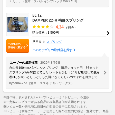
くわ。。
（愛車：スバル インプレッサ WRX STI）
BLITZ
DAMPER ZZ-R 補修スプリング
4.34
（98件）
購入価格：3,500円
足回り
スプリング
この商品の
価格を比較する
このカテゴリの取付店を探す
ユーザーの最新投稿
2026年8月6日
自由長190mm✕2バレルスプリング 流用ショック用 86カット
スプリングが240ほどでした レートも少し下げ サビ処理して使用
巻(ID)が太いとしっとりした脚になるらしいのでそれを目指して
hyper04-2nd
（愛車：スズキ アルトワークス）
※自作等、表示されないパーツレビューは「レビュー」を選択
※一定数のレビューがある商品のみ製品評価が表示されます。
※レビュー数や表示順は前日分が翌日の日中に反映されます。
※レビューは実際にユーザーが使用した際の主観的な感想・意見です。 商品・