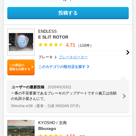
投稿する
ENDLESS
E SLIT ROTOR
4.71
（110件）
ブレーキ
ブレーキローター
この商品の
このカテゴリの取付店を探す
価格を比較する
ユーザーの最新投稿
2026年8月6日
一番の不安要素であるブレーキのアップデートです☆施工は信頼
の丸田小屋さんにて。
Shincha vr38
（愛車：日産 NISSAN GT-R）
KYOSHO / 京商
Bburago