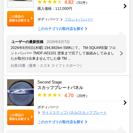
4.82
（51件）
購入価格：112,000円
この商品の
ボディパーツ
フロントバンパー
価格を比較する
このカテゴリの取付店を探す
ユーザーの最新投稿
2026年8月7日
2026年8月6日(木曜) 194,882km SWKにて。 TM-SQUARE製 フロ
ントバンパー TMDF-A01101 塗装まで完了して仮組みしてみまし
たが取付け出来ませんでした😅 TM ...
白夜10番
（愛車：スズキ スイフトスポーツ）
Second Stage
スカッフプレートパネル
4.70
（20件）
ボディパーツ
サイドステップパネル/スカッフプレート
この商品の
価格を比較する
このカテゴリの取付店を探す