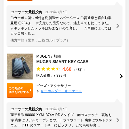
ユーザーの最新投稿
2026年8月7日
〇カーボン調シボ付き樹脂製ナンバーベース 〇普通車と軽自動車
兼用 〇234ｇ ☆安定した品質なので、過去車でも使ってきた。
☆ギラギラしたメッキは好まないので良し。 ☆車種によっては
カッコ悪く見 ...
他力本願
（愛車：三菱 コルトプラス）
MUGEN / 無限
MUGEN SMART KEY CASE
4.60
（48件）
購入価格：7,998円
グッズ・アクセサリー
この商品の
キーホルダー・キーケース
価格を比較する
ユーザーの最新投稿
2026年8月7日
商品番号 90000-XYM -374A-RD Aタイプ 赤のステッチ 裏地も
赤 表側はリアルカーボンとウルトラスウェード 裏側はウルトラス
ウェード FITのスマートキーにピッタリ。 とても格好良 ...