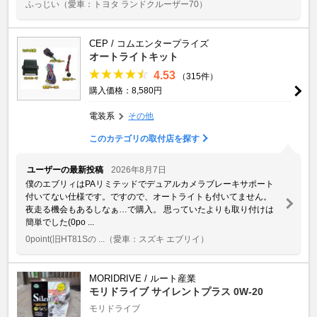
ふっじい
（愛車：トヨタ ランドクルーザー70）
CEP / コムエンタープライズ
オートライトキット
4.53
（315件）
購入価格：8,580円
電装系
その他
このカテゴリの取付店を探す
ユーザーの最新投稿
2026年8月7日
僕のエブリィはPAリミテッドでデュアルカメラブレーキサポート
付いてない仕様です。ですので、オートライトも付いてません。
夜走る機会もあるしなぁ…で購入。 思っていたよりも取り付けは
簡単でした(0po ...
0point(旧HT81Sの ...
（愛車：スズキ エブリイ）
MORIDRIVE / ルート産業
モリドライブ サイレントプラス 0W-20
モリドライブ