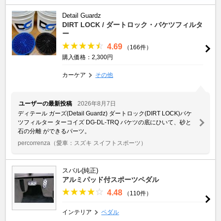
Detail Guardz
DIRT LOCK / ダートロック・バケツフィルタ
ー
4.69
（166件）
購入価格：2,300円
カーケア
その他
ユーザーの最新投稿
2026年8月7日
ディテール ガーズ(Detail Guardz) ダートロック(DIRT LOCK)バケ
ツフィルター ターコイズ DG-DL-TRQ バケツの底にひいて、砂と
石の分離 ができるパーツ。
percorrenza
（愛車：スズキ スイフトスポーツ）
スバル(純正)
アルミパッド付スポーツペダル
4.48
（110件）
インテリア
ペダル