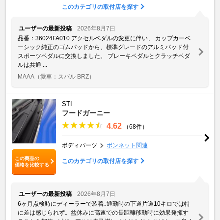
このカテゴリの取付店を探す
ユーザーの最新投稿
2026年8月7日
品番：36024FA010 アクセルペダルの変更に伴い、 カップカーベ
ーシック純正のゴムパッドから、標準グレードのアルミパッド付
スポーツペダルに交換しました。 ブレーキペダルとクラッチペダ
ルは共通 ...
MAAA
（愛車：スバル BRZ）
STI
フードガーニー
4.62
（68件）
ボディパーツ
ボンネット関連
この商品の
このカテゴリの取付店を探す
価格を比較する
ユーザーの最新投稿
2026年8月7日
6ヶ月点検時にディーラーで装着｡通勤時の下道片道10キロでは特
に差は感じられず。盆休みに高速での長距離移動時に効果発揮す