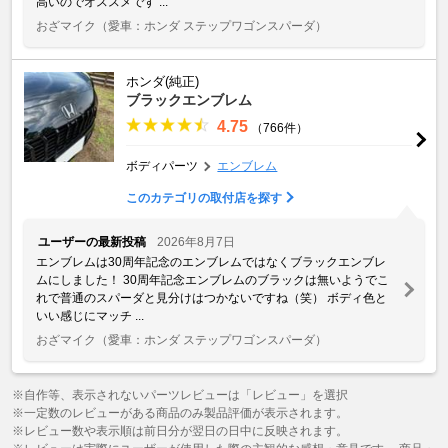
高いのでオススメです ...
おざマイク
（愛車：ホンダ ステップワゴンスパーダ）
ホンダ(純正)
ブラックエンブレム
4.75
（766件）
ボディパーツ
エンブレム
このカテゴリの取付店を探す
ユーザーの最新投稿
2026年8月7日
エンブレムは30周年記念のエンブレムではなくブラックエンブレ
ムにしました！ 30周年記念エンブレムのブラックは無いようでこ
れで普通のスパーダと見分けはつかないですね（笑） ボディ色と
いい感じにマッチ ...
おざマイク
（愛車：ホンダ ステップワゴンスパーダ）
※自作等、表示されないパーツレビューは「レビュー」を選択
※一定数のレビューがある商品のみ製品評価が表示されます。
※レビュー数や表示順は前日分が翌日の日中に反映されます。