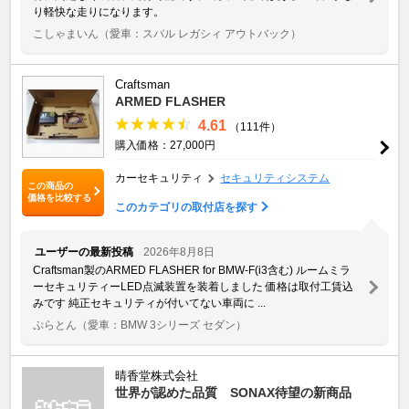
り軽快な走りになります。
こしゃまいん
（愛車：スバル レガシィ アウトバック）
Craftsman
ARMED FLASHER
4.61
（111件）
購入価格：27,000円
カーセキュリティ
セキュリティシステム
この商品の
価格を比較する
このカテゴリの取付店を探す
ユーザーの最新投稿
2026年8月8日
Craftsman製のARMED FLASHER for BMW-F(i3含む) ルームミラ
ーセキュリティーLED点滅装置を装着しました 価格は取付工賃込
みです 純正セキュリティが付いてない車両に ...
ぷらとん
（愛車：BMW 3シリーズ セダン）
晴香堂株式会社
世界が認めた品質 SONAX待望の新商品