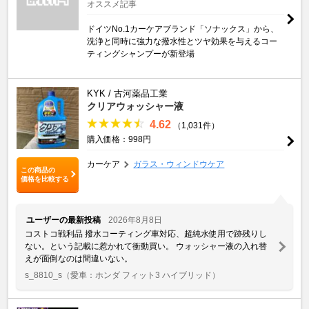
オススメ記事
ドイツNo.1カーケアブランド「ソナックス」から、
洗浄と同時に強力な撥水性とツヤ効果を与えるコー
ティングシャンプーが新登場
KYK / 古河薬品工業
クリアウォッシャー液
4.62
（1,031件）
購入価格：998円
カーケア
ガラス・ウィンドウケア
この商品の
価格を比較する
ユーザーの最新投稿
2026年8月8日
コストコ戦利品 撥水コーティング車対応、超純水使用で跡残りし
ない。という記載に惹かれて衝動買い。 ウォッシャー液の入れ替
えが面倒なのは間違いない。
s_8810_s
（愛車：ホンダ フィット3 ハイブリッド）