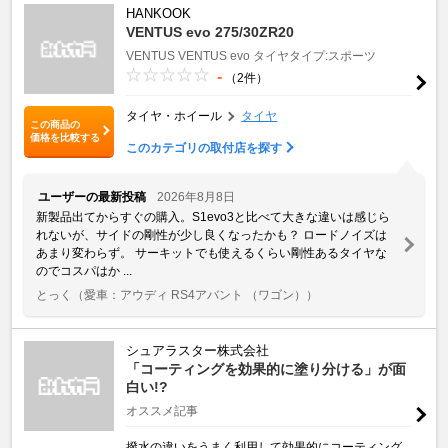
HANKOOK
VENTUS evo 275/30ZR20
VENTUS
VENTUS evo
タイヤタイプ:スポーツ
-
（2件）
タイヤ・ホイール
タイヤ
この商品の
価格を比較する
このカテゴリの取付店を探す
ユーザーの最新投稿
2026年8月8日
新製品出てからすぐの購入。S1evo3と比べて大きな違いは感じら
れないが、サイドの剛性が少し良くなったかも？ ロードノイズは
あまり変わらず。 サーキットでも使えるくらい剛性あるタイヤな
のでコスパはか ...
とっく
（愛車：アウディ RS4アバント （ワゴン））
シュアラスター株式会社
「コーティングを効果的に塗り分ける」が面
白い!?
オススメ記事
撥水の違いをうまく利用して効果的にコーティング