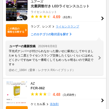
ユアーズ
光量調整付き LEDライセンスユニット
ライセンスユニット
4.69
（61件）
ランプ、レンズ
ライセンスランプ
この商品の
価格を比較する
このカテゴリの取付店を探す
ユーザーの最新投稿
2026年8月8日
字光式ナンバーが付けられなかった腹いせに爆光にしてやりまし
た‪w もう二度とライセンスランプ交換したくないくらいにはめん
どくさいですね‪w でも一番暗くしてもめっちゃ明るいので満足で
す☺️
@めぐ_186H
（愛車：レクサス RXハイブリッド）
AZ
FCR-062
4.48
（3,458件）
ケミカル系
添加剤