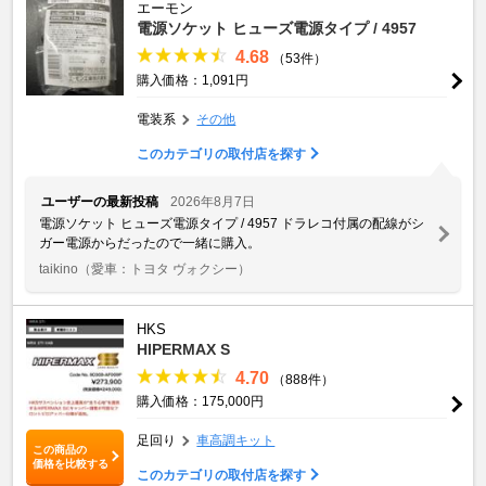
エーモン
電源ソケット ヒューズ電源タイプ / 4957
4.68
（53件）
購入価格：1,091円
電装系
その他
このカテゴリの取付店を探す
ユーザーの最新投稿
2026年8月7日
電源ソケット ヒューズ電源タイプ / 4957 ドラレコ付属の配線がシ
ガー電源からだったので一緒に購入。
taikino
（愛車：トヨタ ヴォクシー）
HKS
HIPERMAX S
4.70
（888件）
購入価格：175,000円
足回り
車高調キット
この商品の
価格を比較する
このカテゴリの取付店を探す