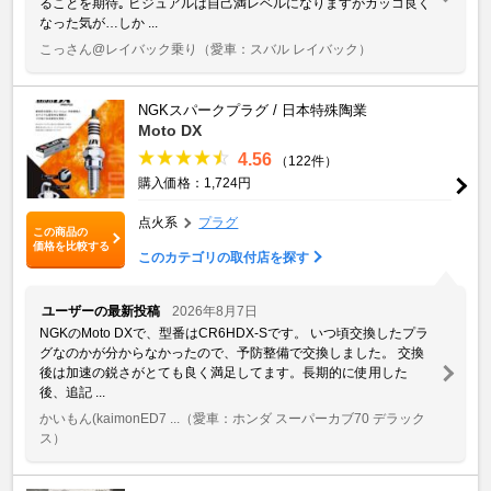
ることを期待｡ ビジュアルは自己満レベルになりますがカッコ良く
なった気が…しか ...
こっさん@レイバック乗り
（愛車：スバル レイバック）
NGKスパークプラグ / 日本特殊陶業
Moto DX
4.56
（122件）
購入価格：1,724円
点火系
プラグ
この商品の
価格を比較する
このカテゴリの取付店を探す
ユーザーの最新投稿
2026年8月7日
NGKのMoto DXで、型番はCR6HDX-Sです。 いつ頃交換したプラ
グなのかが分からなかったので、予防整備で交換しました。 交換
後は加速の鋭さがとても良く満足してます。長期的に使用した
後、追記 ...
かいもん(kaimonED7 ...
（愛車：ホンダ スーパーカブ70 デラック
ス）