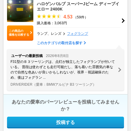
ハロゲンバルブ スーパーJビーム ディープイ
エロー 2400K
4.53
（59件）
購入価格：3,063円
この商品の
ランプ、レンズ
フォグランプ
価格を比較する
このカテゴリの取付店を探す
ユーザーの最新投稿
2026年8月8日
F31型のＢ３ツーリングは、点灯が独立したフォグランプが付いて
いる。 普段は使わずとも走行可能だし、落ち着いた雰囲気の車な
ので自然な色あいが良いかもしれないが、視界・視認確保のた
め、後はフォグラン ...
DRIVERIDER
（愛車：BMWアルピナ B3 ツーリング）
あなたの愛車のパーツレビューを投稿してみません
か？
投稿する