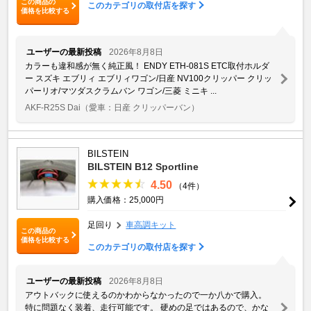
この商品の
このカテゴリの取付店を探す
価格を比較する
ユーザーの最新投稿
2026年8月8日
カラーも違和感が無く純正風！ ENDY ETH-081S ETC取付ホルダ
ー スズキ エブリィ エブリィワゴン/日産 NV100クリッパー クリッ
パーリオ/マツダスクラムバン ワゴン/三菱 ミニキ ...
AKF-R25S Dai
（愛車：日産 クリッパーバン）
BILSTEIN
BILSTEIN B12 Sportline
4.50
（4件）
購入価格：25,000円
足回り
車高調キット
この商品の
価格を比較する
このカテゴリの取付店を探す
ユーザーの最新投稿
2026年8月8日
アウトバックに使えるのかわからなかったので一か八かで購入。
特に問題なく装着、走行可能です。 硬めの足ではあるので、かな