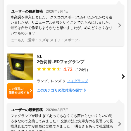
ユーザーの最新投稿
2026年8月7日
車高調を導入しました。 クスコのスポーツSかHKSかでかなり迷
いましたが、リニューアル直後ということでこちらにしました。
最初は自分で作業しようかなと思いましたが、めんどくさくなり
いつものショッ ...
にーもん
（愛車：スズキ スイフトスポーツ）
fcl.
2色切替LEDフォグランプ
4.73
（124件）
ランプ、レンズ
フォグランプ
この商品の
このカテゴリの取付店を探す
価格を比較する
ユーザーの最新投稿
2026年8月7日
フォグランプが暗すぎてあってもなくても変わらないくらいの明
るさなので交換してみました！ 交換方法は先輩方のを見習って見
様見真似ですが簡単に交換できました！ 明るさもあって視認性も