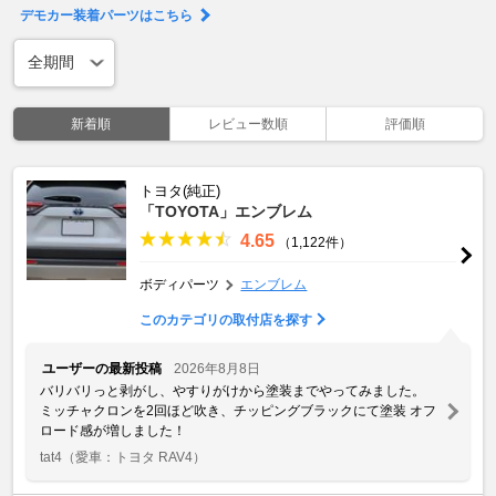
デモカー装着パーツはこちら
新着順
レビュー数順
評価順
トヨタ(純正)
「TOYOTA」エンブレム
4.65
（1,122件）
ボディパーツ
エンブレム
このカテゴリの取付店を探す
ユーザーの最新投稿
2026年8月8日
バリバリっと剥がし、やすりがけから塗装までやってみました。
ミッチャクロンを2回ほど吹き、チッピングブラックにて塗装 オフ
ロード感が増しました！
tat4
（愛車：トヨタ RAV4）