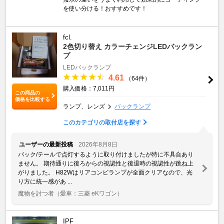
を使い分ける！おすすめです！
fcl.
2色切り替え カラーチェンジLEDバックラン
プ
LEDバックランプ
4.61
（64件）
購入価格：7,011円
この商品の
価格を比較する
ランプ、レンズ
バックランプ
このカテゴリの取付店を探す
ユーザーの最新投稿
2026年8月8日
バック/テールで点灯するように取り付けましたが特に不具合あり
ません。 期待通りに後ろからの視認性と後退時の視認性が跳ね上
がりました。 H82Wはリアコンビランプが全面クリアなので、光
り方に統一感があ ...
魔物を討つ者
（愛車：三菱 eKワゴン）
IPF