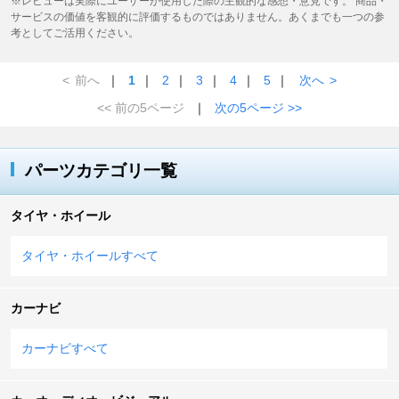
※レビューは実際にユーザーが使用した際の主観的な感想・意見です。 商品・
サービスの価値を客観的に評価するものではありません。あくまでも一つの参
考としてご活用ください。
<
前へ
｜
1
｜
2
｜
3
｜
4
｜
5
｜
次へ
>
<< 前の5ページ
｜
次の5ページ >>
パーツカテゴリ一覧
タイヤ・ホイール
タイヤ・ホイールすべて
カーナビ
カーナビすべて