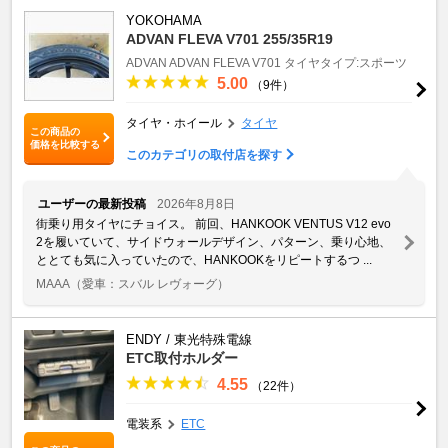
YOKOHAMA
ADVAN FLEVA V701 255/35R19
ADVAN
ADVAN FLEVA V701
タイヤタイプ:スポーツ
5.00
（9件）
タイヤ・ホイール
タイヤ
この商品の
価格を比較する
このカテゴリの取付店を探す
ユーザーの最新投稿
2026年8月8日
街乗り用タイヤにチョイス。 前回、HANKOOK VENTUS V12 evo
2を履いていて、サイドウォールデザイン、パターン、乗り心地、
ととても気に入っていたので、HANKOOKをリピートするつ ...
MAAA
（愛車：スバル レヴォーグ）
ENDY / 東光特殊電線
ETC取付ホルダー
4.55
（22件）
電装系
ETC