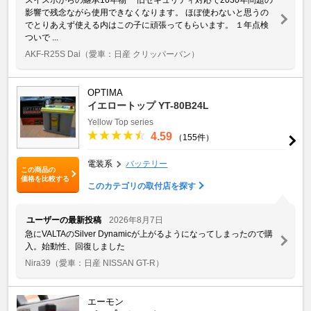
影響で残念ながら使用できなくなります。 ほぼ使わないと思うの
でとりあえず使える内はこの子に頑張ってもらいます。 １年点検
ついで ...
AKF-R25S Dai
（愛車：日産 クリッパーバン）
OPTIMA
イエロートップ YT-80B24L
Yellow Top series
4.59
（155件）
電装系
バッテリー
この商品の
価格を比較する
このカテゴリの取付店を探す
ユーザーの最新投稿
2026年8月7日
急にVALTAのSilver Dynamicが上がるようになってしまったので購
入。始動性、回復しました
Nira39
（愛車：日産 NISSAN GT-R）
エーモン