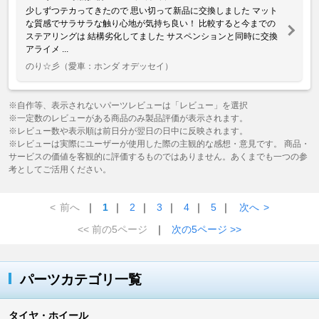
少しずつテカってきたので 思い切って新品に交換しました マット
な質感でサラサラな触り心地が気持ち良い！ 比較すると今までの
ステアリングは 結構劣化してました サスペンションと同時に交換
アライメ ...
のり☆彡
（愛車：ホンダ オデッセイ）
※自作等、表示されないパーツレビューは「レビュー」を選択
※一定数のレビューがある商品のみ製品評価が表示されます。
※レビュー数や表示順は前日分が翌日の日中に反映されます。
※レビューは実際にユーザーが使用した際の主観的な感想・意見です。 商品・
サービスの価値を客観的に評価するものではありません。あくまでも一つの参
考としてご活用ください。
<
前へ
｜
1
｜
2
｜
3
｜
4
｜
5
｜
次へ
>
<< 前の5ページ
｜
次の5ページ >>
パーツカテゴリ一覧
タイヤ・ホイール