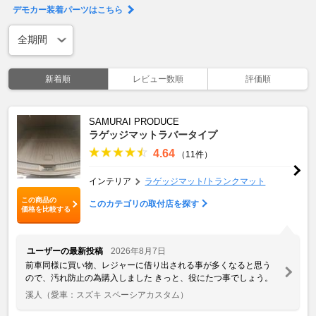
デモカー装着パーツはこちら
新着順
レビュー数順
評価順
SAMURAI PRODUCE
ラゲッジマットラバータイプ
4.64
（11件）
インテリア
ラゲッジマット/トランクマット
この商品の
このカテゴリの取付店を探す
価格を比較する
ユーザーの最新投稿
2026年8月7日
前車同様に買い物、レジャーに借り出される事が多くなると思う
ので、汚れ防止の為購入しました きっと、役にたつ事でしょう。
溪人
（愛車：スズキ スペーシアカスタム）