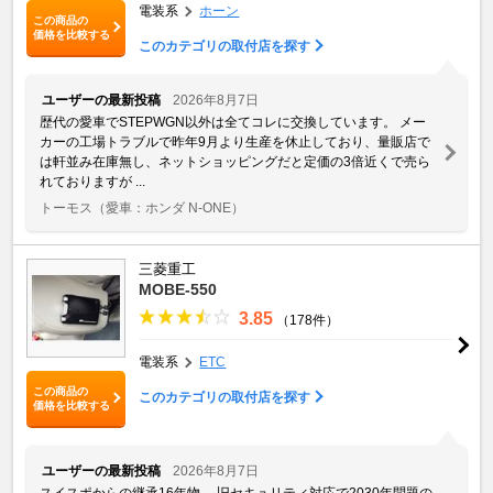
電装系
ホーン
この商品の
価格を比較する
このカテゴリの取付店を探す
ユーザーの最新投稿
2026年8月7日
歴代の愛車でSTEPWGN以外は全てコレに交換しています。 メー
カーの工場トラブルで昨年9月より生産を休止しており、量販店で
は軒並み在庫無し、ネットショッピングだと定価の3倍近くで売ら
れておりますが ...
トーモス
（愛車：ホンダ N-ONE）
三菱重工
MOBE-550
3.85
（178件）
電装系
ETC
この商品の
このカテゴリの取付店を探す
価格を比較する
ユーザーの最新投稿
2026年8月7日
スイスポからの継承16年物 旧セキュリティ対応で2030年問題の