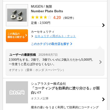
MUGEN / 無限
Number Plate Bolts
4.20
（902件）
定価：2,530円
カーセキュリティ
この商品の
セキュリティ用ボルト・ナット
価格を比較する
このカテゴリの取付店を探す
ユーザーの最新投稿
2026年8月7日
2,500円もする。2個で。 3個でいいのに2個入りだから5,000円。
一生使うと思えば許せなくもない。
オデオット
（愛車：ホンダ スーパーワン）
シュアラスター株式会社
「コーティングを効果的に塗り分ける」が面
白い!?
オススメ記事
撥水の違いをうまく利用して効果的にコーティング