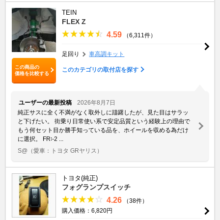
TEIN
FLEX Z
4.59
（6,311件）
足回り
車高調キット
この商品の
このカテゴリの取付店を探す
価格を比較する
ユーザーの最新投稿
2026年8月7日
純正サスに全く不満がなく取外しに躊躇したが、見た目はサラッ
と下げたい。 街乗り日常使い系で安定品質という経験上の理由で
もう何セット目か勝手知っている品を、ホイールを収める為だけ
に選択。 FR∶-2 ...
S@
（愛車：トヨタ GRヤリス）
トヨタ(純正)
フォグランプスイッチ
4.26
（38件）
購入価格：6,820円