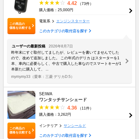
4.42
（73件）
購入価格：25,000円
電装系
エンジンスターター
この商品の
価格を比較する
このカテゴリの取付店を探す
ユーザーの最新投稿
2026年8月7日
昨年末にすぐ取付してましたが、レビューを書いてませんでした
ので、改めて追加しました。 この年式のデリカ はスターターを1
本、車内に必要らしく、中古で購入した車なのでスマートキーが1
本新たに購入して、 ...
mymymy33
（愛車：三菱 デリカD:5）
SEIWA
ワンタッチサンシェード
4.36
（11件）
購入価格：3,262円
インテリア
サンシールド
この商品の
価格を比較する
このカテゴリの取付店を探す