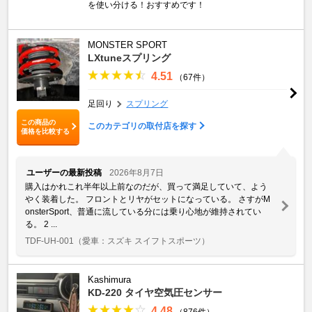
を使い分ける！おすすめです！
MONSTER SPORT
LXtuneスプリング
4.51
（67件）
足回り
スプリング
この商品の
このカテゴリの取付店を探す
価格を比較する
ユーザーの最新投稿
2026年8月7日
購入はかれこれ半年以上前なのだが、買って満足していて、よう
やく装着した。 フロントとリヤがセットになっている。 さすがM
onsterSport、普通に流している分には乗り心地が維持されてい
る。 2 ...
TDF-UH-001
（愛車：スズキ スイフトスポーツ）
Kashimura
KD-220 タイヤ空気圧センサー
4.48
（876件）