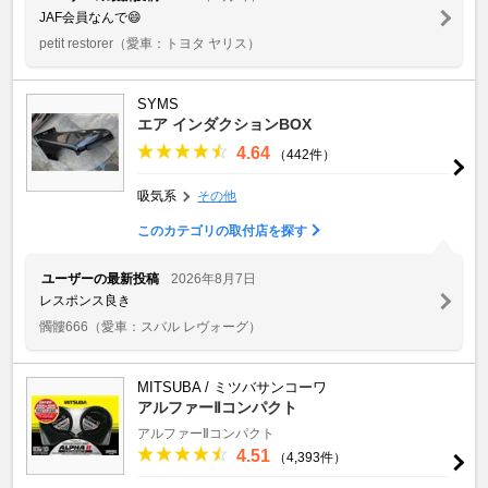
JAF会員なんで😄
petit restorer
（愛車：トヨタ ヤリス）
SYMS
エア インダクションBOX
4.64
（442件）
吸気系
その他
このカテゴリの取付店を探す
ユーザーの最新投稿
2026年8月7日
レスポンス良き
髑髏666
（愛車：スバル レヴォーグ）
MITSUBA / ミツバサンコーワ
アルファーⅡコンパクト
アルファーⅡコンパクト
4.51
（4,393件）