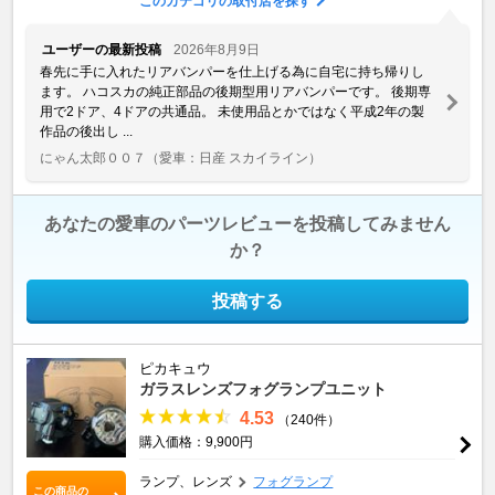
このカテゴリの取付店を探す
ユーザーの最新投稿
2026年8月9日
春先に手に入れたリアバンパーを仕上げる為に自宅に持ち帰りし
ます。 ハコスカの純正部品の後期型用リアバンパーです。 後期専
用で2ドア、4ドアの共通品。 未使用品とかではなく平成2年の製
作品の後出し ...
にゃん太郎００７
（愛車：日産 スカイライン）
あなたの愛車のパーツレビューを投稿してみません
か？
投稿する
ピカキュウ
ガラスレンズフォグランプユニット
4.53
（240件）
購入価格：9,900円
ランプ、レンズ
フォグランプ
この商品の