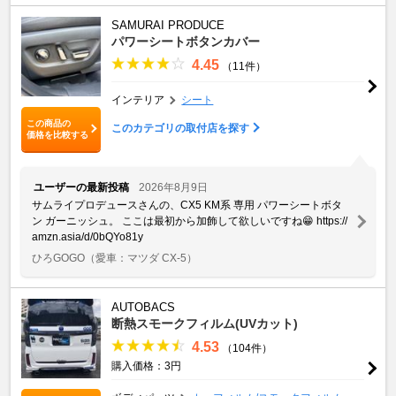
SAMURAI PRODUCE
パワーシートボタンカバー
4.45
（11件）
インテリア
シート
この商品の
このカテゴリの取付店を探す
価格を比較する
ユーザーの最新投稿
2026年8月9日
サムライプロデュースさんの、CX5 KM系 専用 パワーシートボタ
ン ガーニッシュ。 ここは最初から加飾して欲しいですね😁 https://
amzn.asia/d/0bQYo81y
ひろGOGO
（愛車：マツダ CX-5）
AUTOBACS
断熱スモークフィルム(UVカット)
4.53
（104件）
購入価格：3円