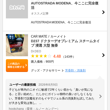
AUTOSTRADA MODENA、今ここに完全復
活
オススメ記事
AUTOSTRADA MODENA、今ここに完全復活
CAR MATE / カーメイト
D237 ドクターデオプレミアム スチームタイ
プ 浸透 大型 無香
Dr.DEO
4.48
（143件）
購入価格：900円
この商品の
価格を比較する
グッズ・アクセサリー
芳香剤・消臭剤
ユーザーの最新投稿
2026年8月9日
子どもが車内のニオイに敏感で2年くらい前から「臭いが気にな
る」と言い始めた。 たしかにガイシゃ独特の臭いがしなくもな
い。芳香剤で誤魔化すのもイヤでジェル系の消臭剤も試してみた
が大きな変化は無し。 ...
hookchang
（愛車：ルノー カングー）