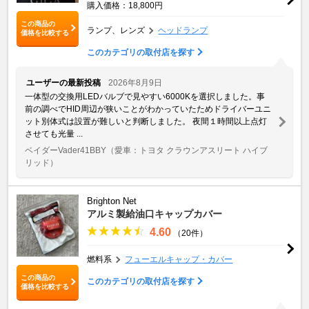
購入価格：18,800円
この商品の
ランプ、レンズ
ヘッドランプ
価格を比較する
このカテゴリの取付店を探す
ユーザーの最新投稿
2026年8月9日
一体型の交換用LEDバルブで見やすい6000Kを選択しました。事
前の調べでHID周辺が狭いことがわかっていたためドライバーユニ
ット別体式は設置が難しいと判断しました。 夜間１時間以上点灯
させても光量 ...
ベイダーVader41BBY
（愛車：トヨタ クラウンアスリート ハイブ
リッド）
Brighton Net
アルミ製給油口キャップカバー
4.60
（20件）
燃料系
フューエルキャップ・カバー
この商品の
このカテゴリの取付店を探す
価格を比較する