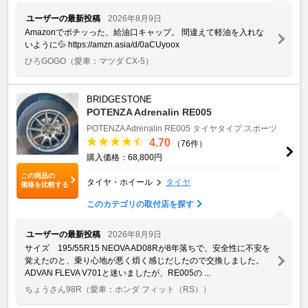
ユーザーの最新投稿
2026年8月9日
Amazonでポチッった、給油口キャップ。 間違えて軽油を入れな
いように💦 https://amzn.asia/d/0aCUyoox
ひろGOGO
（愛車：マツダ CX-5）
BRIDGESTONE
POTENZA Adrenalin RE005
POTENZA Adrenalin RE005
タイヤタイプ:スポーツ
4.70
（76件）
購入価格：68,800円
この商品の
タイヤ・ホイール
タイヤ
価格を比較する
このカテゴリの取付店を探す
ユーザーの最新投稿
2026年8月9日
サイズ 195/55R15 NEOVA AD08Rが8年落ちで、安全性に不安を
覚えたのと、乗り心地が悪く煩く感じだしたので交換しました。
ADVAN FLEVA V701と迷いましたが、RE005の ...
ちょうさん98R
（愛車：ホンダ フィット（RS））