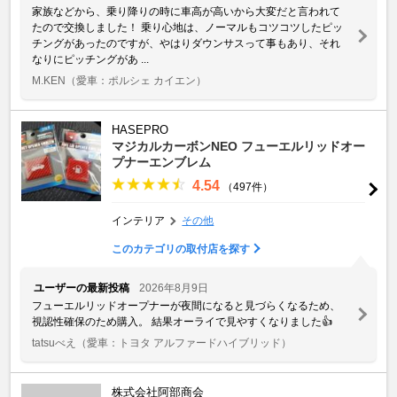
家族などから、乗り降りの時に車高が高いから大変だと言われて
たので交換しました！ 乗り心地は、ノーマルもコツコツしたピッ
チングがあったのですが、やはりダウンサスって事もあり、それ
なりにピッチングがあ ...
M.KEN
（愛車：ポルシェ カイエン）
HASEPRO
マジカルカーボンNEO フューエルリッドオー
プナーエンブレム
4.54
（497件）
インテリア
その他
このカテゴリの取付店を探す
ユーザーの最新投稿
2026年8月9日
フューエルリッドオープナーが夜間になると見づらくなるため、
視認性確保のため購入。 結果オーライで見やすくなりました👍
tatsuべえ
（愛車：トヨタ アルファードハイブリッド）
株式会社阿部商会