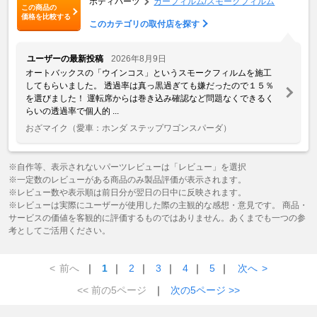
ボディパーツ
カーフィルム/スモークフィルム
この商品の
価格を比較する
このカテゴリの取付店を探す
ユーザーの最新投稿
2026年8月9日
オートバックスの「ウインコス」というスモークフィルムを施工
してもらいました。 透過率は真っ黒過ぎても嫌だったので１５％
を選びました！ 運転席からは巻き込み確認など問題なくできるく
らいの透過率で個人的 ...
おざマイク
（愛車：ホンダ ステップワゴンスパーダ）
※自作等、表示されないパーツレビューは「レビュー」を選択
※一定数のレビューがある商品のみ製品評価が表示されます。
※レビュー数や表示順は前日分が翌日の日中に反映されます。
※レビューは実際にユーザーが使用した際の主観的な感想・意見です。 商品・
サービスの価値を客観的に評価するものではありません。あくまでも一つの参
考としてご活用ください。
<
前へ
｜
1
｜
2
｜
3
｜
4
｜
5
｜
次へ
>
<< 前の5ページ
｜
次の5ページ >>