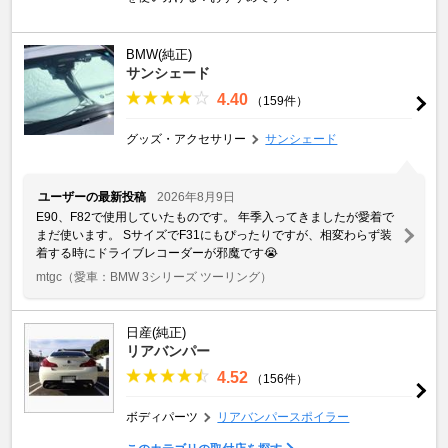
BMW(純正)
サンシェード
4.40
（159件）
グッズ・アクセサリー
サンシェード
ユーザーの最新投稿
2026年8月9日
E90、F82で使用していたものです。 年季入ってきましたが愛着で
まだ使います。 SサイズでF31にもぴったりですが、相変わらず装
着する時にドライブレコーダーが邪魔です😭
mtgc
（愛車：BMW 3シリーズ ツーリング）
日産(純正)
リアバンパー
4.52
（156件）
ボディパーツ
リアバンパースポイラー