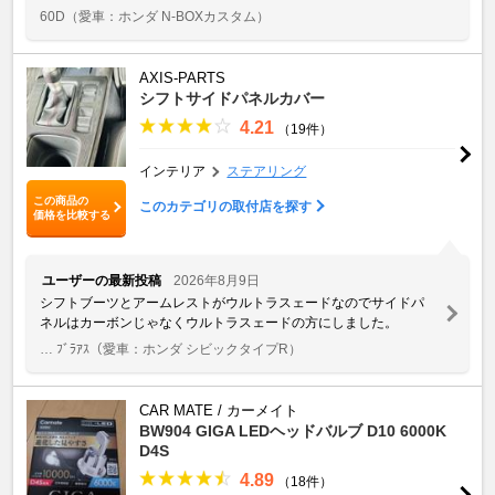
60D
（愛車：ホンダ N-BOXカスタム）
AXIS-PARTS
シフトサイドパネルカバー
4.21
（19件）
インテリア
ステアリング
この商品の
このカテゴリの取付店を探す
価格を比較する
ユーザーの最新投稿
2026年8月9日
シフトブーツとアームレストがウルトラスェードなのでサイドパ
ネルはカーボンじゃなくウルトラスェードの方にしました。
… ﾌﾞﾗｱｽ
（愛車：ホンダ シビックタイプR）
CAR MATE / カーメイト
BW904 GIGA LEDヘッドバルブ D10 6000K
D4S
4.89
（18件）