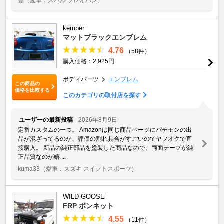
豐
（愛車：スバル プレオバン）
kemper
マットブラックエンブレム
4.76
（58件）
購入価格：2,925円
ボディパーツ
エンブレム
この商品の
価格を比較する
このカテゴリの取付店を探す
ユーザーの最新投稿
2026年8月9日
定番カスタムの一つ。 Amazonは同じ商品ページにパチモンの出
品が混ざってるのか、評価の割れ具合がすごいのでヤフオクで直
接購入。 新品の純正部品を塗装した商品なので、両面テープが純
正品質なのが嬉 ...
kuma33
（愛車：スズキ スイフトスポーツ）
WILD GOOSE
FRP ボンネット
4.55
（11件）