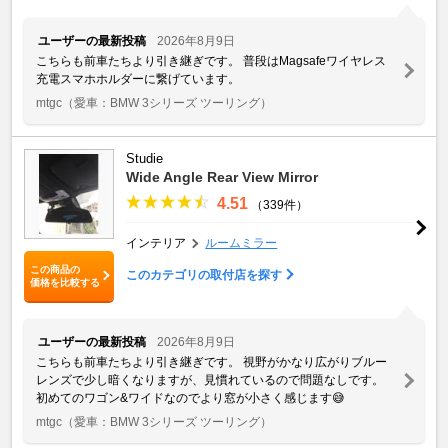
ユーザーの最新投稿
2026年8月9日
こちらも前車たちより引き継ぎです。 普段はMagsafeワイヤレス
充電スマホホルダーに繋げています。
mtgc
（愛車：BMW 3シリーズ ツーリング）
Studie
Wide Angle Rear View Mirror
4.51
（339件）
インテリア
ルームミラー
この商品の
このカテゴリの取付店を探す
価格を比較する
ユーザーの最新投稿
2026年8月9日
こちらも前車たちより引き継ぎです。 視野がかなり広がりブルー
レンズで少し暗くなりますが、見慣れているので問題なしです。
初めてのワゴン&ワイドなのでより窓が小さく感じます😅
mtgc
（愛車：BMW 3シリーズ ツーリング）