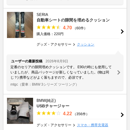
SERIA
自動車シートの隙間を埋めるクッション
4.70
（60件）
購入価格：220円
グッズ・アクセサリー
クッション
ユーザーの最新投稿
2026年8月9日
定番のセリアの隙間埋めクッションです。 E90の時にも使用して
いましたが、商品パッケージが新しくなっていました。(物は同
じ？) 携帯などがよく落ちますので、必須です。
mtgc
（愛車：BMW 3シリーズ ツーリング）
BMW(純正)
USBチャージャー
4.22
（356件）
グッズ・アクセサリー
スマホ・携帯充電器