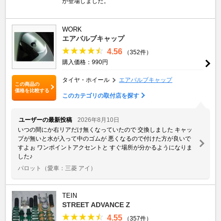
が登場しました。
WORK
エアバルブキャップ
4.56
（352件）
購入価格：990円
タイヤ・ホイール
エアバルブキャップ
この商品の
価格を比較する
このカテゴリの取付店を探す
ユーザーの最新投稿
2026年8月10日
いつの間にか右リアだけ無くなっていたので 交換しました キャッ
プが無いと水が入って中のゴムが 悪くなるので付けた方が良いで
すよぉ ワンポイントアクセントと すぐ場所が分かるようになりま
した♪
パロット
（愛車：三菱 アイ）
TEIN
STREET ADVANCE Z
4.55
（357件）