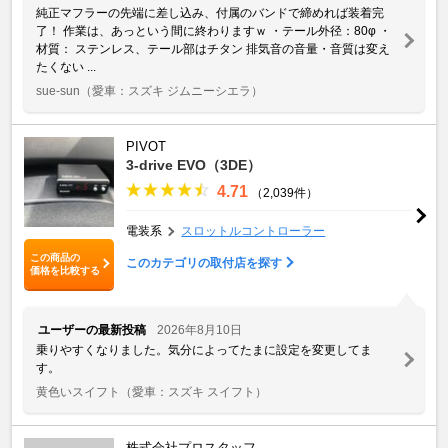
純正マフラーの先端に差し込み、付属のバンドで締めれば装着完
了！ 作業は、あっという間に終わりますｗ ・テール外径：80φ ・
材質： ステンレス、テール部はチタン 排気音の音量・音質は変え
たくない ...
sue-sun
（愛車：スズキ ジムニーシエラ）
PIVOT
3-drive EVO（3DE）
4.71
（2,039件）
電装系
スロットルコントローラー
この商品の
このカテゴリの取付店を探す
価格を比較する
ユーザーの最新投稿
2026年8月10日
乗りやすくなりました。気分によってたまに設定を変更してま
す。
黄色いスイフト
（愛車：スズキ スイフト）
株式会社プロスタッフ