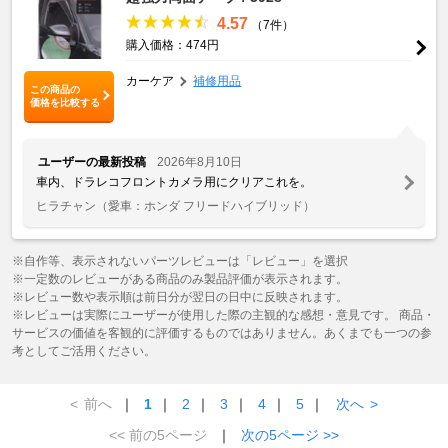
4.57
（7件）
購入価格：474円
カーケア
補修用品
この商品の
価格を比較する
ユーザーの最新投稿
2026年8月10日
車内、ドラレコフロントカメラ用にクリアこれを。
ヒラチャン
（愛車：ホンダ フリードハイブリッド）
※自作等、表示されないパーツレビューは「レビュー」を選択
※一定数のレビューがある商品のみ製品評価が表示されます。
※レビュー数や表示順は前日分が翌日の日中に反映されます。
※レビューは実際にユーザーが使用した際の主観的な感想・意見です。 商品・
サービスの価値を客観的に評価するものではありません。あくまでも一つの参
考としてご活用ください。
<
前へ
｜
1
｜
2
｜
3
｜
4
｜
5
｜
次へ
>
<< 前の5ページ
｜
次の5ページ >>