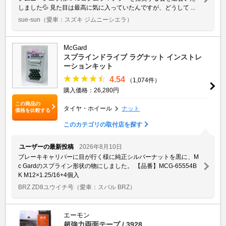
しました💦 見た目は最高に気に入っていたんですが、どうして ...
sue-sun
（愛車：スズキ ジムニーシエラ）
McGard
スプラインドライブ ラグナット インストレ
ーションキット
4.54
（1,074件）
購入価格：26,280円
この商品の
タイヤ・ホイール
ナット
価格を比較する
このカテゴリの取付店を探す
ユーザーの最新投稿
2026年8月10日
ブレーキキャリパーに目が行く様に純正シルバーナットを黒に、M
c Gardのスプライン形状の物にしました。 【品番】MCG-65554B
K M12×1.25/16+4個入
BRZ ZD8ユウイチ号
（愛車：スバル BRZ）
エーモン
超強力両面テープ / 3928