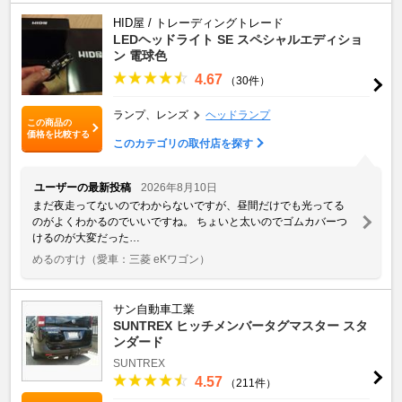
HID屋 / トレーディングトレード
LEDヘッドライト SE スペシャルエディショ
ン 電球色
4.67
（30件）
ランプ、レンズ
ヘッドランプ
この商品の
価格を比較する
このカテゴリの取付店を探す
ユーザーの最新投稿
2026年8月10日
まだ夜走ってないのでわからないですが、昼間だけでも光ってる
のがよくわかるのでいいですね。 ちょいと太いのでゴムカバーつ
けるのが大変だった…
めるのすけ
（愛車：三菱 eKワゴン）
サン自動車工業
SUNTREX ヒッチメンバータグマスター スタ
ンダード
SUNTREX
4.57
（211件）