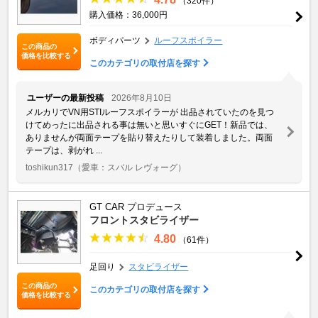
（320件）
購入価格：36,000円
ボディパーツ
ルーフスポイラー
この商品の
価格を比較する
このカテゴリの取付店を探す
ユーザーの最新投稿
2026年8月10日
メルカリでVN用STIルーフスポイラーが 出品されていたのを見つ
けてめったに出品される事は無いと思いすぐにGET！新品では、
ありませんが両面テープを貼り替えたりして装着しました。両面
テープは、剥がれ ...
toshikun317
（愛車：スバル レヴォーグ）
GT CAR プロデュース
フロントスタビライザー
4.80
（61件）
足回り
スタビライザー
この商品の
このカテゴリの取付店を探す
価格を比較する