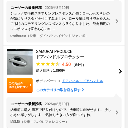
ユーザーの最新投稿
2026年8月10日
ショック交換後ステアリングレスポンスが鈍くロールも大きいの
が気になりスタビを付けてみました。ロール量は減り舵角を入れ
てる時のステアリングレスポンスも良くなりました。舵角初期の
レスポンスは変わらないの ...
evo9more
（愛車：ダイハツ ハイゼットジャンボ）
SAMURAI PRODUCE
ドアハンドルプロテクター
4.50
（84件）
購入価格：1,890円
ボディパーツ
ドアパネル・ドアハンドル
この商品の
価格を比較する
このカテゴリの取付店を探す
ユーザーの最新投稿
2026年8月10日
納車前に購入 磁石で貼り付けなので、洗車時に剥がせます。 少し
小さい感じがします。 気持ち大きい方が良いですね。
M0M0
（愛車：スバル フォレスター）