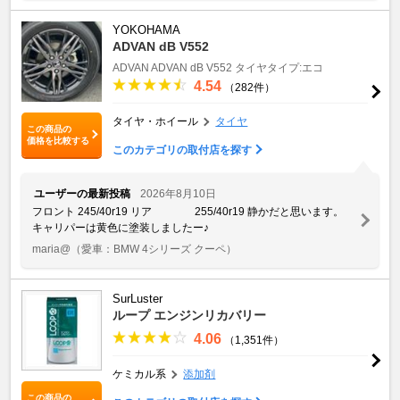
YOKOHAMA
ADVAN dB V552
ADVAN
ADVAN dB V552
タイヤタイプ:エコ
4.54
（282件）
タイヤ・ホイール
タイヤ
この商品の
価格を比較する
このカテゴリの取付店を探す
ユーザーの最新投稿
2026年8月10日
フロント 245/40r19 リア 255/40r19 静かだと思います。
キャリパーは黄色に塗装しましたー♪
maria@
（愛車：BMW 4シリーズ クーペ）
SurLuster
ループ エンジンリカバリー
4.06
（1,351件）
ケミカル系
添加剤
この商品の