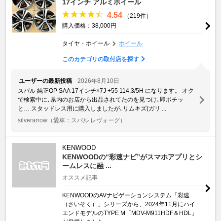
17インチ アルミホイール
4.54
（219件）
購入価格：38,000円
タイヤ・ホイール
ホイール
このカテゴリの取付店を探す
ユーザーの最新投稿
2026年8月10日
スバル 純正OP SAA 17インチ×7J +55 114.3/5H になります。 オク
で検索中に､県内のお店から出品されてたのを見つけ､即ポチッ
と… スタッドレス用に購入しましたが､リムキズ(ガリ ...
silverarrow
（愛車：スバル レヴォーグ）
KENWOOD
KENWOODの“彩速ナビ”がスマホアプリとシ
ームレスに融 ...
オススメ記事
KENWOODのAVナビゲーションシステム「彩速
（さいそく）」シリーズから、2024年11月にハイ
エンドモデルのTYPE M「MDV-M911HDF＆HDL」