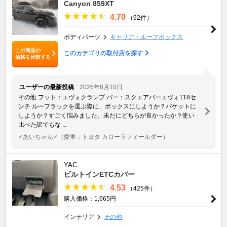
Canyon 859XT
4.70
（92件）
ボディパーツ
キャリア・ルーフボックス
この商品の
このカテゴリの取付店を探す
価格を比較する
ユーザーの最新投稿
2026年8月10日
その他 フット：エヴォクランプ バー：スクエアバーエヴォ118セ
ンチ ルーフラックを選ぶ際に、ボックスにしようか？バケットに
しようか？すごく悩みました。未だにどちらが良かったか？使い
比べた訳でもな ...
♂あいちゃん♂
（愛車：トヨタ カローラフィールダー）
YAC
ビルトインETCカバー
4.53
（425件）
購入価格：1,665円
インテリア
その他