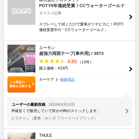
POTY9年連続受賞！CCウォーターゴールド
オススメ記事
スプレーして拭くだけで愛車がツヤピカに！POTY
連続受賞中の「CCウォーターゴールド」
エーモン
超強力両面テープ(車外用) / 3973
4.85
（13件）
購入価格：433円
カーケア
補修用品
この商品の
価格を比較する
ユーザーの最新投稿
2026年8月10日
半値近くで販売していて何かの時のストックします。
ヒラチャン
（愛車：ホンダ フリードハイブリッド）
THULE