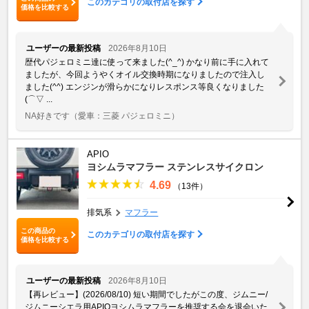
このカテゴリの取付店を探す
価格を比較する
ユーザーの最新投稿
2026年8月10日
歴代パジェロミニ達に使って来ました(^_^) かなり前に手に入れて
ましたが、今回ようやくオイル交換時期になりましたので注入し
ました(^^) エンジンが滑らかになりレスポンス等良くなりました
(⌒▽ ...
NA好きです
（愛車：三菱 パジェロミニ）
APIO
ヨシムラマフラー ステンレスサイクロン
4.69
（13件）
排気系
マフラー
この商品の
このカテゴリの取付店を探す
価格を比較する
ユーザーの最新投稿
2026年8月10日
【再レビュー】(2026/08/10) 短い期間でしたがこの度、ジムニー/
ジムニーシエラ用APIOヨシムラマフラーを推奨する会を退会いた