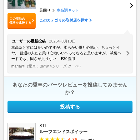
足回り
車高調キット
この商品の
このカテゴリの取付店を探す
価格を比較する
ユーザーの最新投稿
2026年8月10日
車高落とすには良いのですが、柔らかい乗り心地が、ちょっとイ
ヤ。 普通の人だと乗り心地いい〜ってなると思いますが、減衰ハ
ードでも、固さが足りない。 F30流用
maria@
（愛車：BMW 4シリーズ クーペ）
あなたの愛車のパーツレビューを投稿してみません
か？
投稿する
STI
ルーフエンドスポイラー
4.78