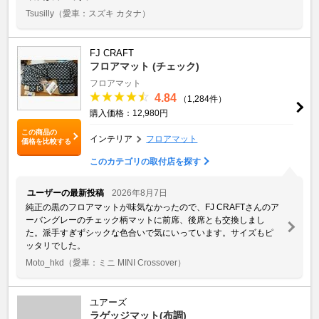
Tsusilly
（愛車：スズキ カタナ）
FJ CRAFT
フロアマット (チェック)
フロアマット
4.84
（1,284件）
購入価格：12,980円
この商品の
インテリア
フロアマット
価格を比較する
このカテゴリの取付店を探す
ユーザーの最新投稿
2026年8月7日
純正の黒のフロアマットが味気なかったので、FJ CRAFTさんのア
ーバングレーのチェック柄マットに前席、後席とも交換しまし
た。派手すぎずシックな色合いで気にいっています。サイズもピ
ッタリでした。
Moto_hkd
（愛車：ミニ MINI Crossover）
ユアーズ
ラゲッジマット(布調)