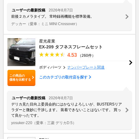
ユーザーの最新投稿
2026年8月7日
前後２カメラタイプ。 常時録画機能を標準装備。
デッカー
（愛車：ミニ MINI Crossover）
星光産業
EX-209 タフネスフレームセット
4.53
（260件）
ボディパーツ
ナンバープレート関連
この商品の
このカテゴリの取付店を探す
価格を比較する
ユーザーの最新投稿
2026年8月7日
デリカ見た目向上委員会的にはかなりよろしいが、BUSTERSリア
ラダーと微妙に干渉します。 装着できないことはないです。 買っ
て良かったです。
yosuker-220
（愛車：三菱 デリカD:5）