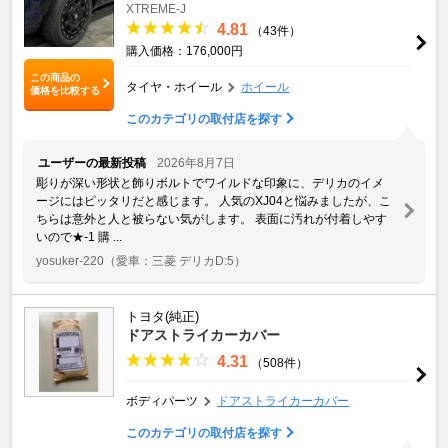
XTREME-J
4.81
（43件）
購入価格：176,000円
この商品の
タイヤ・ホイール
ホイール
価格を比較する
このカテゴリの取付店を探す
ユーザーの最新投稿
2026年8月7日
彫りが深い形状と飾りボルトでワイルドな印象に、デリカのイメ
ージにはピッタリだと感じます。 人気のXJ04と悩みましたが、こ
ちらは意外と人と被らない気がします。 表面に汚れが付着しやす
いので★-1 購 ...
yosuker-220
（愛車：三菱 デリカD:5）
トヨタ(純正)
ドアストライカーカバー
4.31
（508件）
ボディパーツ
ドアストライカーカバー
このカテゴリの取付店を探す