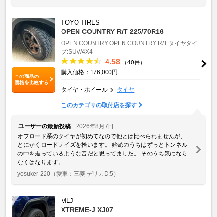
TOYO TIRES
OPEN COUNTRY R/T 225/70R16
OPEN COUNTRY
OPEN COUNTRY R/T
タイヤタイ
プ:SUV/4X4
4.58
（40件）
購入価格：176,000円
この商品の
価格を比較する
タイヤ・ホイール
タイヤ
このカテゴリの取付店を探す
ユーザーの最新投稿
2026年8月7日
オフロード系のタイヤが初めてなので他とは比べられませんが、
とにかくロードノイズを拾います。 始めのうちはずっとトンネル
の中を走っているような音だと思ってました。 そのうち気になら
なくはなります。 ...
yosuker-220
（愛車：三菱 デリカD:5）
MLJ
XTREME-J XJ07