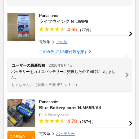
Panasonic
ライフウインク N-LW/P6
4.65
（77件）
電装系
その他
このカテゴリの取付店を探す
ユーザーの最新投稿
2026年8月7日
バッテリーをカオスバッテリーに交換したので同時につけまし
た。
もぐちゃん。
（愛車：三菱 デリカミニ）
Panasonic
Blue Battery caos N-M65R/A4
Blue Battery caos
4.78
（267件）
電装系
バッテリー
この商品の