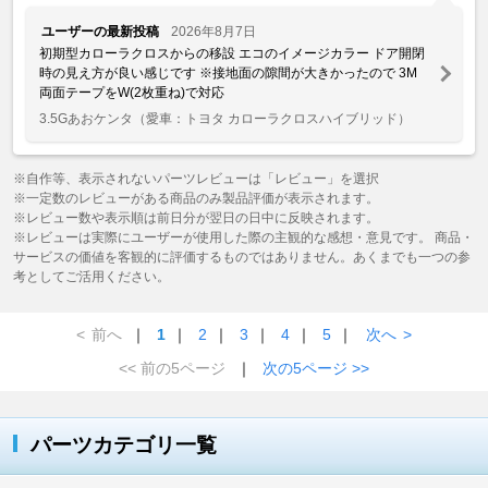
ユーザーの最新投稿
2026年8月7日
初期型カローラクロスからの移設 エコのイメージカラー ドア開閉
時の見え方が良い感じです ※接地面の隙間が大きかったので 3M
両面テープをW(2枚重ね)で対応
3.5Gあおケンタ
（愛車：トヨタ カローラクロスハイブリッド）
※自作等、表示されないパーツレビューは「レビュー」を選択
※一定数のレビューがある商品のみ製品評価が表示されます。
※レビュー数や表示順は前日分が翌日の日中に反映されます。
※レビューは実際にユーザーが使用した際の主観的な感想・意見です。 商品・
サービスの価値を客観的に評価するものではありません。あくまでも一つの参
考としてご活用ください。
<
前へ
｜
1
｜
2
｜
3
｜
4
｜
5
｜
次へ
>
<< 前の5ページ
｜
次の5ページ >>
パーツカテゴリ一覧