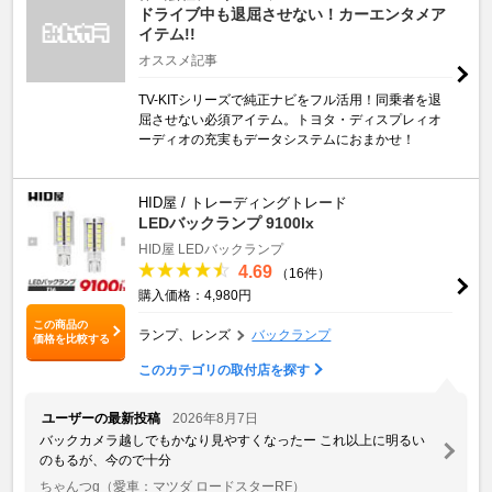
ドライブ中も退屈させない！カーエンタメア
イテム!!
オススメ記事
TV-KITシリーズで純正ナビをフル活用！同乗者を退
屈させない必須アイテム。トヨタ・ディスプレィオ
ーディオの充実もデータシステムにおまかせ！
HID屋 / トレーディングトレード
LEDバックランプ 9100lx
HID屋 LEDバックランプ
4.69
（16件）
購入価格：4,980円
この商品の
ランプ、レンズ
バックランプ
価格を比較する
このカテゴリの取付店を探す
ユーザーの最新投稿
2026年8月7日
バックカメラ越しでもかなり見やすくなったー これ以上に明るい
のもるが、今ので十分
ちゃんつg
（愛車：マツダ ロードスターRF）