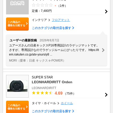
-
（1件）
定価：7,480円
インテリア
フロアマット
この商品の
価格を比較する
このカテゴリの取付店を探す
ユーザーの最新投稿
2026年8月7日
ユアーズさんの日産キックスP16専用設計のラゲッジマットです。
さすが、専用設計なのでラゲッジルームにぴったりです。 https://it
em.rakuten.co.jp/atv-yours/y8 ...
MORI
（愛車：日産 キックス e-POWER）
SUPER STAR
LEONHARDIRITT Orden
LEONHARDIRITT
4.69
（75件）
タイヤ・ホイール
ホイール
この商品の
価格を比較する
このカテゴリの取付店を探す