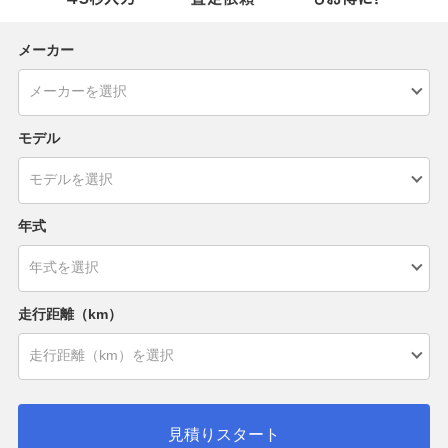
メーカー
モデル
年式
走行距離（km）
見積りスタート