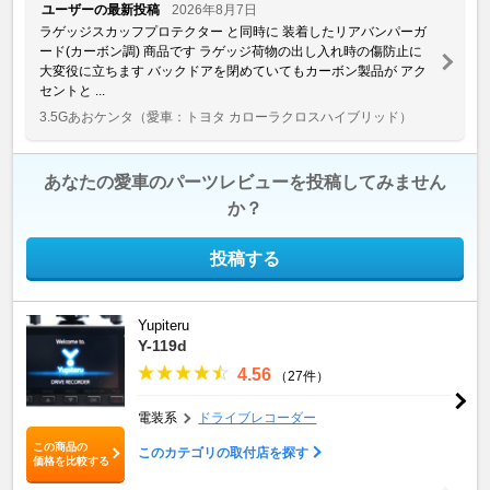
ユーザーの最新投稿
2026年8月7日
ラゲッジスカッフプロテクター と同時に 装着したリアバンパーガ
ード(カーボン調) 商品です ラゲッジ荷物の出し入れ時の傷防止に
大変役に立ちます バックドアを閉めていてもカーボン製品が アク
セントと ...
3.5Gあおケンタ
（愛車：トヨタ カローラクロスハイブリッド）
あなたの愛車のパーツレビューを投稿してみません
か？
投稿する
Yupiteru
Y-119d
4.56
（27件）
電装系
ドライブレコーダー
この商品の
このカテゴリの取付店を探す
価格を比較する