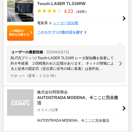
Touch-LASER TL316RW
4.33
（43件）
電装系
レーダー探知機
この商品の
このカテゴリの取付店を探す
価格を比較する
ユーザーの最新投稿
2026年8月7日
BLITZ(ブリッツ) Touch-LASER TL316R レーダ探知機を装着して
約６年経過 ２回程救われた記憶があります。 ネットの情報によ
ると従来の固定式（定位置に信号の様に装着）は老朽化 ...
やきっぺ
（愛車：トヨタ 86）
株式会社阿部商会
AUTOSTRADA MODENA、今ここに完全復
活
オススメ記事
AUTOSTRADA MODENA、今ここに完全復活