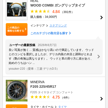
REAL
WOOD COMBI ガングリップタイプ
4.84
（391件）
購入価格：34,000円
インテリア
ステアリング
この商品の
価格を比較する
このカテゴリの取付店を探す
ユーザーの最新投稿
2026年8月7日
良い写真が無く… 質感はかなり高いので満足しています。 ウッド
とのコンビを選択しましたが、デリカ内装の木目と調和がとれま
す（艶の有無は異なります）。 ウッドと革の滑り方に差があり、
始めのうちはハン ...
yosuker-220
（愛車：三菱 デリカD:5）
MINERVA
F205 225/45R17
F205
タイヤタイプ:コンフォート
4.75
（4件）
タイヤ・ホイール
タイヤ